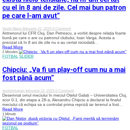
cu el în 8 ani de zile. Cel mai bun patron
pe care l-am avut”
on
Vasile Manu
februarie 22, 2025
0 Comment
Dan
Antrenorul lui CFR Cluj, Dan Petrescu, a vorbit despre relația foarte
Petrescu
bună pe care o are cu patronul clubului, Ioan Varga. Acesta a
a
precizat că în 8 ani de zile nu s-au certat niciodată...
risipit
Read More
toate
2 Minutes
zvonurile
FOTBAL
SLIDER
despre
relația
cu
Chipciu: „Va fi un play-off cum nu a mai
Neluțu
Varga:
fost până acum”
„Nu
există
nicio
tensiune,
on
sportulclujean
februarie 22, 2025
0 Comment
nu
Chipciu:
Desemnat omul meciului în meciul Oțelul Galați – Universitatea Cluj,
m-
„Va
scor 0-1, din etapa a 28-a, Alexandru Chipciu a declarat la finalul
am
fi
meciului că echipa sa a controlat prima repriză iar terenul a fost...
certat
un
Read More
cu
play-
el
1 Minute
off
în
cum
8
nu
ani
a
FOTBAL
de