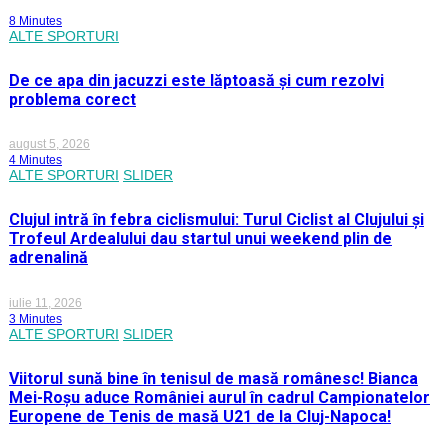
8 Minutes
ALTE SPORTURI
De ce apa din jacuzzi este lăptoasă și cum rezolvi
problema corect
august 5, 2026
4 Minutes
ALTE SPORTURI
SLIDER
Clujul intră în febra ciclismului: Turul Ciclist al Clujului și
Trofeul Ardealului dau startul unui weekend plin de
adrenalină
iulie 11, 2026
3 Minutes
ALTE SPORTURI
SLIDER
Viitorul sună bine în tenisul de masă românesc! Bianca
Mei-Roșu aduce României aurul în cadrul Campionatelor
Europene de Tenis de masă U21 de la Cluj-Napoca!