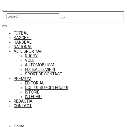
Skip
to
content
FOTBAL
BASCHET
HANDBAL
NATIONAL
ALTE SPORTURI
RUGBY
VOLEI
AUTOMOBILISM
FOTBAL FEMININ
SPORT DE CONTACT
PREMIUM
EDITORIAL
COLTUL SUPORTERULUI
ISTORIE
INTERVIU
REDACTIA
CONTACT
Home