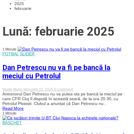
2025
februarie
Lună: februarie 2025
1 Minute
FOTBAL
SLIDER
Dan Petrescu nu va fi pe bancă la
meciul cu Petrolul
on
Vasile Manu
februarie 22, 2025
0 Comment
Dan
Antrenorul Dan Petrescu nu va putea sta pe bancă la meciul pe
Petrescu
care CFR Cluj îl dispută în această seară, de la ora 20:30, cu
nu
Petrolul Ploiești. Clubul a anunțat că Dan Petrescu nu...
va
Read More
fi
1 Minute
pe
bancă
BASCHET
la
meciul
cu