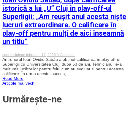
debutul
în
istorică a lui „U” Cluj în play-off-ul
tricoul
„șepcilor
Superligii: „Am reușit anul acesta niște
roșii”
lucruri extraordinare. O calificare în
play-off pentru mulți de aici înseamnă
un titlu”
on
sportulclujean
februarie 17, 2025
0 Comment
Ioan
Antrenorul Ioan Ovidiu Sabău a obținut calificarea în play-off-ul
Ovidiu
Superligii cu Universitatea Cluj, după 53 de ani. Tehnicianul le-a
Sabău,
mulțumit jucătorilor pentru felul cum au evoluat și pentru aceasta
după
calificare. În urma acestui succes,...
calificarea
Read More
istorică
Navigare
Articole mai vechi
a
lui
„U”
în
Urmărește-ne
Cluj
în
play-
articole
off-
ul
Superligii:
„Am
reușit
anul