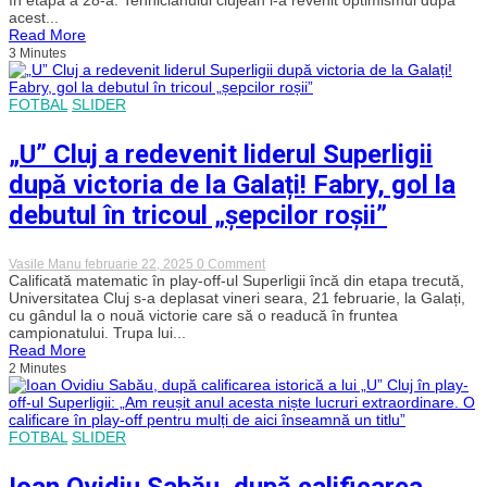
„U”
acest...
Cluj
Read More
să
3 Minutes
termine
pe
primul
loc
FOTBAL
SLIDER
înainte
de
play-
„U” Cluj a redevenit liderul Superligii
off
după victoria de la Galați! Fabry, gol la
debutul în tricoul „șepcilor roșii”
on
Vasile Manu
februarie 22, 2025
0 Comment
„U”
Calificată matematic în play-off-ul Superligii încă din etapa trecută,
Cluj
Universitatea Cluj s-a deplasat vineri seara, 21 februarie, la Galați,
a
cu gândul la o nouă victorie care să o readucă în fruntea
redevenit
campionatului. Trupa lui...
liderul
Read More
Superligii
2 Minutes
după
victoria
de
la
Galați!
FOTBAL
SLIDER
Fabry,
gol
la
Ioan Ovidiu Sabău, după calificarea