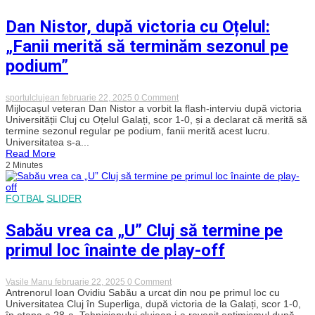
mai
zile.
fost
Cel
Dan Nistor, după victoria cu Oțelul:
până
mai
acum”
bun
„Fanii merită să terminăm sezonul pe
patron
pe
podium”
care
l-
am
on
sportulclujean
februarie 22, 2025
0 Comment
avut”
Dan
Mijlocașul veteran Dan Nistor a vorbit la flash-interviu după victoria
Nistor,
Universității Cluj cu Oțelul Galați, scor 1-0, și a declarat că merită să
după
termine sezonul regular pe podium, fanii merită acest lucru.
victoria
Universitatea s-a...
cu
Read More
Oțelul:
2 Minutes
„Fanii
merită
să
terminăm
FOTBAL
SLIDER
sezonul
pe
podium”
Sabău vrea ca „U” Cluj să termine pe
primul loc înainte de play-off
on
Vasile Manu
februarie 22, 2025
0 Comment
Sabău
Antrenorul Ioan Ovidiu Sabău a urcat din nou pe primul loc cu
vrea
Universitatea Cluj în Superliga, după victoria de la Galați, scor 1-0,
ca
în etapa a 28-a. Tehnicianului clujean i-a revenit optimismul după