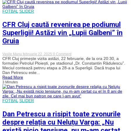
ai
U-
BT
FOTBAL
SLIDER
Cluj-
Napoca
CFR Cluj caută revenirea pe podiumul
Superligii! Astăzi vin „Lupii Galbeni” în
Gruia
on
Vasile Manu
februarie 22, 2025
0 Comment
CFR
CFR Cluj primește vizita astăzi, 22 februarie, de la ora 20:30, a
Cluj
formației Petrolul Ploiești, pe stadionul „Dr. Constantin Rădulescu”.
caută
Meciul contează petnru etapa a 28-a a Superligii. Dacă trupa lui
revenirea
Dan Petrescu este...
pe
Read More
podiumul
3 Minutes
Superligii!
Astăzi
vin
„Lupii
Galbeni”
FOTBAL
SLIDER
în
Gruia
Dan Petrescu a risipit toate zvonurile
despre relația cu Neluțu Varga: „Nu
există nicio tensiune, nu m-am certat