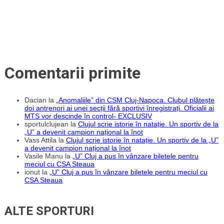
acesta
niște
lucruri
extraordinare.
O
calificare
în
play-
off
pentru
Comentarii primite
mulți
de
aici
înseamnă
un
Dacian
la
„Anomaliile” din CSM Cluj-Napoca. Clubul plătește
titlu”
doi antrenori ai unei secții fără sportivi înregistrați. Oficialii ai
MTS vor descinde în control- EXCLUSIV
sportulclujean
la
Clujul scrie istorie în natație. Un sportiv de la
„U” a devenit campion național la înot
Vass Attila
la
Clujul scrie istorie în natație. Un sportiv de la „U”
a devenit campion național la înot
Vasile Manu
la
„U” Cluj a pus în vânzare biletele pentru
meciul cu CSA Steaua
ionut
la
„U” Cluj a pus în vânzare biletele pentru meciul cu
CSA Steaua
ALTE SPORTURI