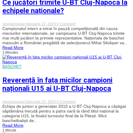
Ce jucători trimite U-BT Cluj-Napoca la
Petrolul
echipele naționale?
on
sportulclujean
februarie 22, 2025
0 Comment
Ce
Campionatul intern a intrat în pauză competițională din cauza
jucători
meciurilor internaționale, iar campioana U-BT Cluj-Napoca trimite
trimite
mai mulți jucători la primele reprezentative. Naționala de baschet
U-
masculin a României pregătită de selecționerul Mihai Silvășan va...
BT
Read More
Cluj-
3 Minutes
Napoca
la
echipele
naționale?
BASCHET
Reverență în fața micilor campioni
naționali U15 ai U-BT Cluj-Napoca
on
sportulclujean
februarie 22, 2025
0 Comment
Reverență
Echipa de juniori a generației 2010 a U-BT Cluj-Napoca a câștigat
în
săptămâna trecută pentru a patra oară la rând titlul național la
fața
categoria U15, la finalul turneului final de la Pitești. Micii
micilor
baschetbaliști de...
campioni
Read More
naționali
1 Minute
U15