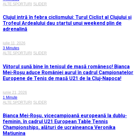
ALTE SPORTURI
SLIDER
Clujul intră în febra ciclismului: Turul Ciclist al Clujului și
Trofeul Ardealului dau startul unui weekend plin de
adrenalină
iulie 11, 2026
3 Minutes
ALTE SPORTURI
SLIDER
Viitorul sună bine în tenisul de masă românesc! Bianca
Mei-Roșu aduce României aurul în cadrul Campionatelor
Europene de Tenis de masă U21 de la Cluj-Napoca!
iunie 21, 2026
1 Minute
ALTE SPORTURI
SLIDER
Bianca Mei-Roșu, vicecampioană europeană la dublu-
feminin, în cadrul U21 European Table Tennis
Championships, alături de ucraineanca Veronika
Matiunina