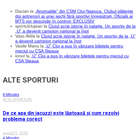
Dacian
la
„Anomaliile” din CSM Cluj-Napoca. Clubul plătește
doi antrenori ai unei secții fără sportivi înregistrați. Oficialii ai
MTS vor descinde în control- EXCLUSIV
sportulclujean
la
Clujul scrie istorie în natație. Un sportiv de la
„U” a devenit campion național la înot
Vass Attila
la
Clujul scrie istorie în natație. Un sportiv de la „U”
a devenit campion național la înot
Vasile Manu
la
„U” Cluj a pus în vânzare biletele pentru
meciul cu CSA Steaua
ionut
la
„U” Cluj a pus în vânzare biletele pentru meciul cu
CSA Steaua
ALTE SPORTURI
8 Minutes
ALTE SPORTURI
De ce apa din jacuzzi este lăptoasă și cum rezolvi
problema corect
august 5, 2026
4 Minutes