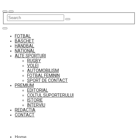
Skip
to
content
FOTBAL
BASCHET
HANDBAL
NATIONAL
ALTE SPORTURI
RUGBY
VOLEI
AUTOMOBILISM
FOTBAL FEMININ
SPORT DE CONTACT
PREMIUM
EDITORIAL
COLTUL SUPORTERULUI
ISTORIE
INTERVIU
REDACTIA
CONTACT
Home