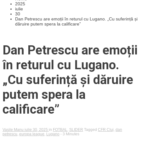
2025
iulie
30
Dan Petrescu are emoții în returul cu Lugano. „Cu suferință și
dăruire putem spera la calificare”
Dan Petrescu are emoții
în returul cu Lugano.
„Cu suferință și dăruire
putem spera la
calificare”
Vasile Manu
iulie 30, 2025
in
FOTBAL
,
SLIDER
Tagged
CFR Cluj
,
dan
petrescu
,
europa league
,
Lugano
- 3 Minutes