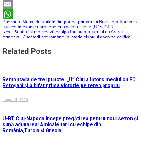
Twitter
Email
Navigare
Previous:
Mesaj de unitate din partea primarului Boc. Le-a transmis
WhatsApp
succes în cupele europene echipelor clujene „U” și CFR
Next:
Sabău își motivează echipa înaintea returului cu Ararat
în
Armenia. „Jucătorii pot rămâne în istoria clubului dacă se califică”
articole
Related Posts
Remontada de trei puncte! „U” Cluj a întors meciul cu FC
Botoșani și a bifat prima victorie pe teren propriu
august 4, 2026
U-BT Cluj-Napoca începe pregătirea pentru noul sezon și
sună adunarea! Amicale tari cu echipe din
România,Turcia și Grecia