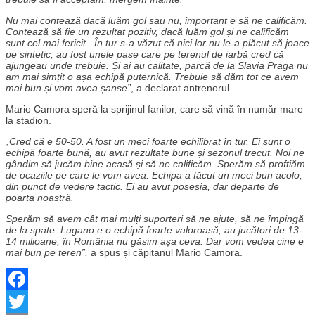
Nu mai contează dacă luăm gol sau nu, important e să ne calificăm.
Contează să fie un rezultat pozitiv, dacă luăm gol și ne calificăm
sunt cel mai fericit. În tur s-a văzut că nici lor nu le-a plăcut să joace
pe sintetic, au fost unele pase care pe terenul de iarbă cred că
ajungeau unde trebuie. Și ai au calitate, parcă de la Slavia Praga nu
am mai simțit o așa echipă puternică. Trebuie să dăm tot ce avem
mai bun și vom avea șanse”
, a declarat antrenorul.
Mario Camora speră la sprijinul fanilor, care să vină în număr mare
la stadion.
„Cred că e 50-50. A fost un meci foarte echilibrat în tur. Ei sunt o
echipă foarte bună, au avut rezultate bune și sezonul trecut. Noi ne
gândim să jucăm bine acasă și să ne calificăm. Sperăm să proftiăm
de ocaziile pe care le vom avea. Echipa a făcut un meci bun acolo,
din punct de vedere tactic. Ei au avut posesia, dar departe de
poarta noastră.
Sperăm să avem cât mai mulți suporteri să ne ajute, să ne împingă
de la spate. Lugano e o echipă foarte valoroasă, au jucători de 13-
14 milioane, în România nu găsim așa ceva. Dar vom vedea cine e
mai bun pe teren”,
a spus și căpitanul Mario Camora.
Facebook