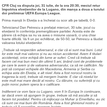
CFR Cluj va disputa joi, 31 iulie, de la ora 20:30, meciul retur
împotriva elvețienilor de la Lugano, din manșa a doua a turului
doi preliminar UEFA Europa League.
Prima manșă în Elveția s-a încheiat cu scor alb pe tabelă, 0-0.
Tehnicianul Dan Petrescu a prefațat miercuri, 30 iulie, jocul cu
elvețienii în conferința premergătoare partidei. Acesta este de
părere că echipa sa nu va avea o misiune ușoară, ci una chiar
foarte dificilă. Va fi un joc echilibrat, de 50-50, iar Petrescu a lăudat
valoarea lotului elvețienilor.
„
Trebuie să respectăm adversarul, e clar că ei sunt mai buni. Lotul
lor este mult mai valoros și nu au niciun accidentat. Avem 4 titulari
accidentați, orice echipă din lume ar suferi. Cred că trebuie să
facem cel mai bun meci din ultimii 5 ani, ținând cont de problemele
pe care le avem și de valoarea adversarului, ca să ne calificăm. Nu
poți să compari echipele din Macedonia, Armenia și Serbia cu
echipa asta din Elveția, e alt nivel. Asta a fost norocul nostru la
tragerea la sorți, trebuie să mergem înainte. E clar că nivelul lor
este mult mai mare decât al nostru. Cu dăruire, cu suferință și cu
puțin noroc putem spera la o calificare.
Indiferent ce vom face cu Lugano, vom fi în Europa în continuare,
iar dacă vrem să ajungem în grupe, trebuie să mă asculte și să
facem tot posibilul. Pentru că mijlocași ca Muhar și Emerllahu, eu zic
că sunt cei mai buni din România. Asta a fost ghinionul nostru și
trebuie să îl acceptăm, mergem înainte.