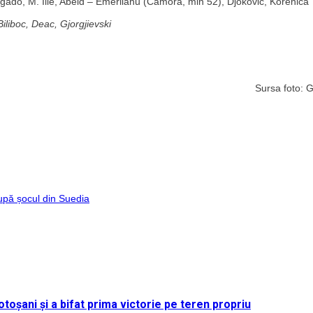
lgado, M. Ilie, Abeid – Emerllahu (Camora, min 52), Djokovic, Korenica
liboc, Deac, Gjorgjievski
Sursa foto: 
după șocul din Suedia
toșani și a bifat prima victorie pe teren propriu