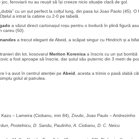
joc, feroviarii nu au reușit să își creeze nicio situație clară de gol.
dubla” cu un șut perfect la colțul lung, din pasa lui Joao Paolo (45). O 
Oțelul a intrat la cabine cu 2-0 pe tabelă.
lgado
a văzut direct cartonașul roșu pentru o lovitură în plină figură as
în careu (50).
rnandes
a trecut elegant de Abeid, a scăpat singur cu Hindrich și a bifa
tranieri din lot, kosovarul
Meriton Korenica
a înscris cu un șut bombă 
vic a fost aproape să înscrie, dar șutul său puternic din 3 metri de poa
re l-a avut în centrul atenției pe
Abeid
, acesta a trimis o pasă slabă că
simplu golul al patrulea.
, Kazu – Lameira (Ciobanu, min 84), Zivulic, Joao Paulo – Andrezinho
rdun, Postelnicu, D. Sandu, Paulinho, A. Ciobanu, D. C. Neicu