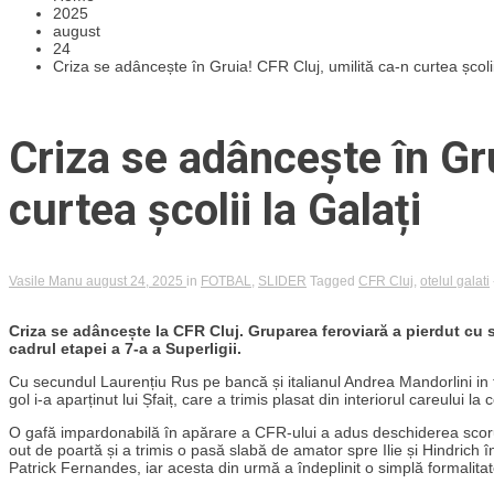
2025
august
24
Criza se adâncește în Gruia! CFR Cluj, umilită ca-n curtea școlii
Criza se adâncește în Gru
curtea școlii la Galați
Vasile Manu
august 24, 2025
in
FOTBAL
,
SLIDER
Tagged
CFR Cluj
,
otelul galati
Criza se adâncește la CFR Cluj. Gruparea feroviară a pierdut cu s
cadrul etapei a 7-a a Superligii.
Cu secundul Laurențiu Rus pe bancă și italianul Andrea Mandorlini in 
gol i-a aparținut lui Șfaiț, care a trimis plasat din interiorul careului la
O gafă impardonabilă în apărare a CFR-ului a adus deschiderea scorulu
out de poartă și a trimis o pasă slabă de amator spre Ilie și Hindrich î
Patrick Fernandes, iar acesta din urmă a îndeplinit o simplă formalita