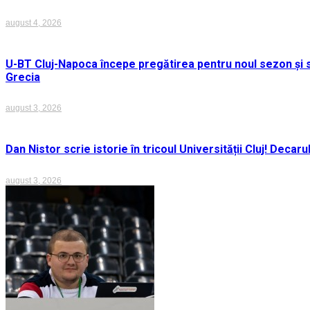
august 4, 2026
U-BT Cluj-Napoca începe pregătirea pentru noul sezon și s
Grecia
august 3, 2026
Dan Nistor scrie istorie în tricoul Universității Cluj! Deca
august 3, 2026