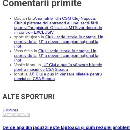
Comentarii primite
Dacian
la
„Anomaliile” din CSM Cluj-Napoca.
Clubul plătește doi antrenori ai unei secții fără
sportivi înregistrați. Oficialii ai MTS vor descinde
în control- EXCLUSIV
sportulclujean
la
Clujul scrie istorie în natație. Un
sportiv de la „U” a devenit campion național la
înot
Vass Attila
la
Clujul scrie istorie în natație. Un
sportiv de la „U” a devenit campion național la
înot
Vasile Manu
la
„U” Cluj a pus în vânzare biletele
pentru meciul cu CSA Steaua
ionut
la
„U” Cluj a pus în vânzare biletele pentru
meciul cu CSA Steaua
ALTE SPORTURI
8 Minutes
ALTE SPORTURI
De ce apa din jacuzzi este lăptoasă și cum rezolvi proble