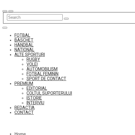
Skip
to
content
FOTBAL
BASCHET
HANDBAL
NATIONAL
ALTE SPORTURI
RUGBY
VOLEI
AUTOMOBILISM
FOTBAL FEMININ
SPORT DE CONTACT
PREMIUM
EDITORIAL
COLTUL SUPORTERULUI
ISTORIE
INTERVIU
REDACTIA
CONTACT
Home