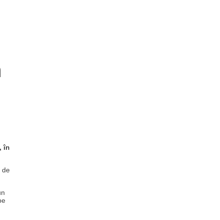
n
 în
e de
un
pe