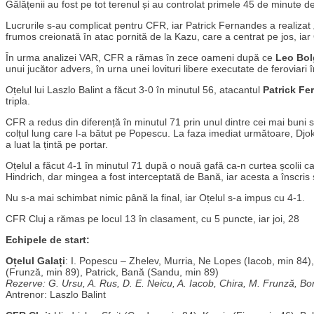
Gălățenii au fost pe tot terenul și au controlat primele 45 de minute de 
Lucrurile s-au complicat pentru CFR, iar Patrick Fernandes a realizat „
frumos creionată în atac pornită de la Kazu, care a centrat pe jos, iar 
În urma analizei VAR, CFR a rămas în zece oameni după ce
Leo Bo
unui jucător advers, în urna unei lovituri libere executate de feroviari 
Oțelul lui Laszlo Balint a făcut 3-0 în minutul 56, atacantul
Patrick Fe
tripla.
CFR a redus din diferență în minutul 71 prin unul dintre cei mai buni s
colțul lung care l-a bătut pe Popescu. La faza imediat următoare, Djoko
a luat la țintă pe portar.
Oțelul a făcut 4-1 în minutul 71 după o nouă gafă ca-n curtea școlii ca
Hindrich, dar mingea a fost interceptată de Bană, iar acesta a înscris 
Nu s-a mai schimbat nimic până la final, iar Oțelul s-a impus cu 4-1.
CFR Cluj a rămas pe locul 13 în clasament, cu 5 puncte, iar joi, 28
Echipele de start:
Oțelul Galați
: I. Popescu – Zhelev, Murria, Ne Lopes (Iacob, min 84)
(Frunză, min 89), Patrick, Bană (Sandu, min 89)
Rezerve: G. Ursu, A. Rus, D. E. Neicu, A. Iacob, Chira, M. Frunză, Bo
Antrenor: Laszlo Balint