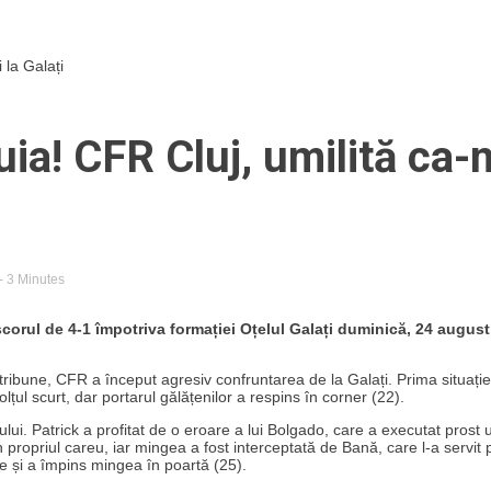
 la Galați
ia! CFR Cluj, umilită ca-
- 3 Minutes
corul de 4-1 împotriva formației Oțelul Galați duminică, 24 august,
tribune, CFR a început agresiv confruntarea de la Galați. Prima situați
 colțul scurt, dar portarul gălățenilor a respins în corner (22).
i. Patrick a profitat de o eroare a lui Bolgado, care a executat prost 
n propriul careu, iar mingea a fost interceptată de Bană, care l-a servit 
te și a împins mingea în poartă (25).