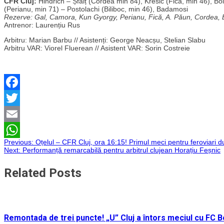
CFR Cluj:
Hindrich – Șfaiț (Cordea min 84), Kresic (Fica, min 46), Bo
(Perianu, min 71) – Postolachi (Biliboc, min 46), Badamosi
Rezerve: Gal, Camora, Kun Gyorgy, Perianu, Fică, A. Păun, Cordea, Bi
Antrenor: Laurențiu Rus
Arbitru: Marian Barbu // Asistenți: George Neacșu, Stelian Slabu
Arbitru VAR: Viorel Fluerean // Asistent VAR: Sorin Costreie
Facebook
Twitter
Email
Navigare
Previous:
Oțelul – CFR Cluj, ora 16:15! Primul meci pentru feroviari 
WhatsApp
Next:
Performanță remarcabilă pentru arbitrul clujean Horațiu Feșnic
în
Related Posts
articole
Remontada de trei puncte! „U” Cluj a întors meciul cu FC Bo