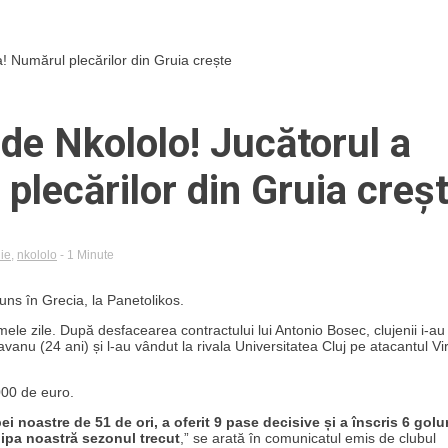
a! Numărul plecărilor din Gruia crește
 de Nkololo! Jucătorul a
plecărilor din Gruia creș
ie
,
nkololo
- 1 Minute
uns în Grecia, la Panetolikos.
mele zile. După desfacearea contractului lui Antonio Bosec, clujenii i-au
 (24 ani) și l-au vândut la rivala Universitatea Cluj pe atacantul Vir
.000 de euro.
ei noastre de 51 de ori, a oferit 9 pase decisive și a înscris 6 golur
hipa noastră sezonul trecut
,” se arată în comunicatul emis de clubul