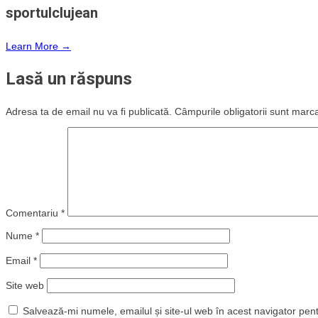
sportulclujean
Learn More →
Lasă un răspuns
Adresa ta de email nu va fi publicată.
Câmpurile obligatorii sunt marc
Comentariu
*
Nume
*
Email
*
Site web
Salvează-mi numele, emailul și site-ul web în acest navigator pen