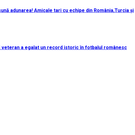
ună adunarea! Amicale tari cu echipe din România,Turcia și
rul veteran a egalat un record istoric în fotbalul românesc