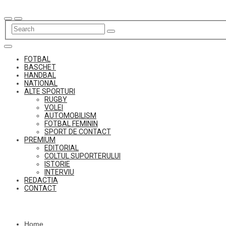
Skip
to
content
FOTBAL
BASCHET
HANDBAL
NATIONAL
ALTE SPORTURI
RUGBY
VOLEI
AUTOMOBILISM
FOTBAL FEMININ
SPORT DE CONTACT
PREMIUM
EDITORIAL
COLTUL SUPORTERULUI
ISTORIE
INTERVIU
REDACTIA
CONTACT
Home