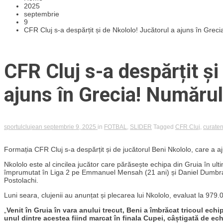
2025
septembrie
9
CFR Cluj s-a despărțit și de Nkololo! Jucătorul a ajuns în Greci
CFR Cluj s-a despărțit și
ajuns în Grecia! Numărul 
sportulclujean
septembrie 9, 2025
in
FOTBAL
,
SLIDER
Tagged
CFR Cluj
,
curaten
Formația CFR Cluj s-a despărțit și de jucătorul Beni Nkololo, care a aj
Nkololo este al cincilea jucător care părăsește echipa din Gruia în ulti
împrumutat în Liga 2 pe Emmanuel Mensah (21 ani) și Daniel Dumbravanu
Postolachi.
Luni seara, clujenii au anunțat și plecarea lui Nkololo, evaluat la 979
„
Venit în Gruia în vara anului trecut, Beni a îmbrăcat tricoul echip
unul dintre acestea fiind marcat în finala Cupei, câștigată de ec