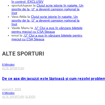
în control- EXCLUSIV
sportulclujean
la
Clujul scrie istorie în natație. Un
sportiv de la „U” a devenit campion național la
înot
Vass Attila
la
Clujul scrie istorie în natație. Un
sportiv de la „U” a devenit campion național la
înot
Vasile Manu
la
„U” Cluj a pus în vânzare biletele
pentru meciul cu CSA Steaua
ionut
la
„U” Cluj a pus în vânzare biletele pentru
meciul cu CSA Steaua
ALTE SPORTURI
8 Minutes
ALTE SPORTURI
De ce apa din jacuzzi este lăptoasă și cum rezolvi proble
august 5, 2026
4 Minutes
ALTE SPORTURI
SLIDER