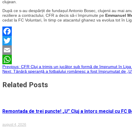
clujean.
După ce s-au despărțit de fundașul Antonio Bosec, clujenii au mai anu
reziliere a contractului, CFR a decis să-i împrumute pe
Emmanuel M
cedat la FC Voluntari, în timp ce atacantul ghanez va evolua tot în Liga 
Facebook
Twitter
Email
Navigare
Previous:
CFR Cluj a trimis un jucător sub formă de împrumut în Liga 
WhatsApp
Next:
Tânără speranță a fotbalului românesc a fost împrumutat de „U
în
Related Posts
articole
Remontada de trei puncte! „U” Cluj a întors meciul cu FC Bo
august 4, 2026