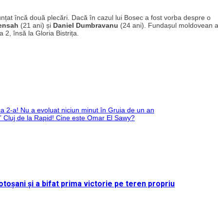
nțat încă două plecări. Dacă în cazul lui Bosec a fost vorba despre o
ensah
(21 ani) și
Daniel Dumbravanu
(24 ani). Fundașul moldovean a
2, însă la Gloria Bistrița.
a 2-a! Nu a evoluat niciun minut în Gruia de un an
” Cluj de la Rapid! Cine este Omar El Sawy?
toșani și a bifat prima victorie pe teren propriu