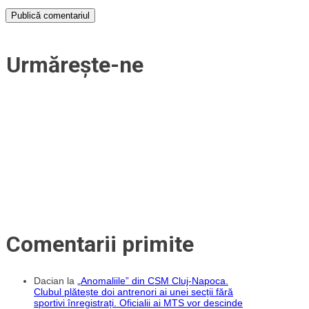
Urmărește-ne
Comentarii primite
Dacian
la
„Anomaliile” din CSM Cluj-Napoca.
Clubul plătește doi antrenori ai unei secții fără
sportivi înregistrați. Oficialii ai MTS vor descinde