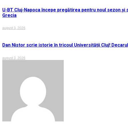
U-BT Cluj-Napoca începe pregătirea pentru noul sezon și s
Grecia
august 3, 2026
Dan Nistor scrie istorie în tricoul Universității Cluj! Deca
august 3, 2026