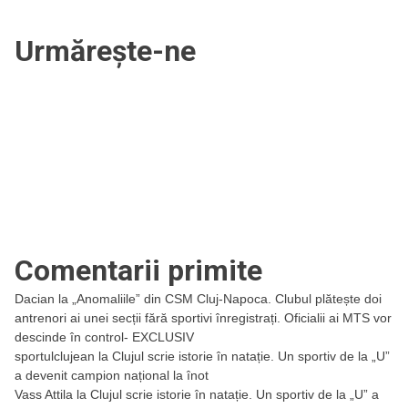
Urmărește-ne
Comentarii primite
Dacian
la
„Anomaliile” din CSM Cluj-Napoca. Clubul plătește doi
antrenori ai unei secții fără sportivi înregistrați. Oficialii ai MTS vor
descinde în control- EXCLUSIV
sportulclujean
la
Clujul scrie istorie în natație. Un sportiv de la „U”
a devenit campion național la înot
Vass Attila
la
Clujul scrie istorie în natație. Un sportiv de la „U” a