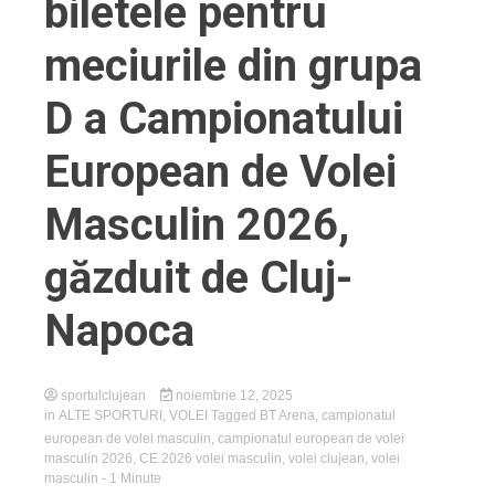
biletele pentru
meciurile din grupa
D a Campionatului
European de Volei
Masculin 2026,
găzduit de Cluj-
Napoca
sportulclujean
noiembrie 12, 2025
in
ALTE SPORTURI
,
VOLEI
Tagged
BT Arena
,
campionatul
european de volei masculin
,
campionatul european de volei
masculin 2026
,
CE 2026 volei masculin
,
volei clujean
,
volei
masculin
- 1 Minute