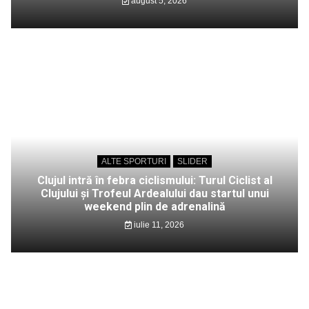
august 5, 2026
ALTE SPORTURI
SLIDER
Clujul intră în febra ciclismului: Turul Ciclist al
Clujului și Trofeul Ardealului dau startul unui
weekend plin de adrenalină
iulie 11, 2026