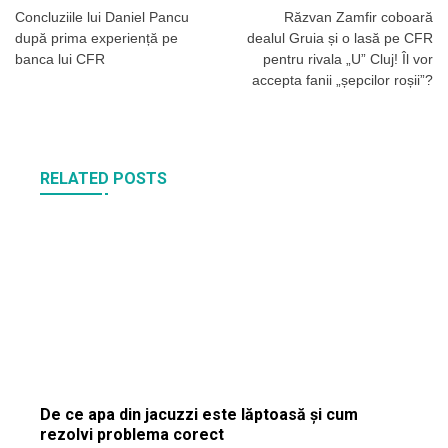
în
Concluziile lui Daniel Pancu
Răzvan Zamfir coboară
după prima experiență pe
dealul Gruia și o lasă pe CFR
articole
banca lui CFR
pentru rivala „U” Cluj! Îl vor
accepta fanii „șepcilor roșii”?
RELATED POSTS
De ce apa din jacuzzi este lăptoasă și cum
rezolvi problema corect