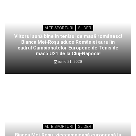
ALTE SPORTURI
SLIDER
Viitorul sună bine în tenisul de masă românesc!
Bianca Mei-Roșu aduce României aurul în
cadrul Campionatelor Europene de Tenis de
masă U21 de la Cluj-Napoca!
iunie 21, 2026
ALTE SPORTURI
SLIDER
Bianca Mei-Roșu, vicecampioană europeană la