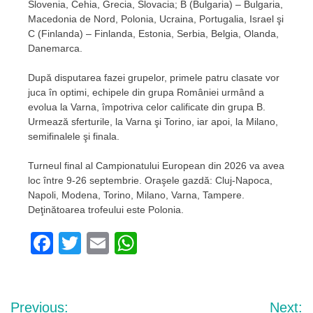
Slovenia, Cehia, Grecia, Slovacia; B (Bulgaria) – Bulgaria,
Macedonia de Nord, Polonia, Ucraina, Portugalia, Israel şi
C (Finlanda) – Finlanda, Estonia, Serbia, Belgia, Olanda,
Danemarca.
După disputarea fazei grupelor, primele patru clasate vor
juca în optimi, echipele din grupa României urmând a
evolua la Varna, împotriva celor calificate din grupa B.
Urmează sferturile, la Varna şi Torino, iar apoi, la Milano,
semifinalele şi finala.
Turneul final al Campionatului European din 2026 va avea
loc între 9-26 septembrie. Oraşele gazdă: Cluj-Napoca,
Napoli, Modena, Torino, Milano, Varna, Tampere.
Deţinătoarea trofeului este Polonia.
Facebook
Twitter
Email
WhatsApp
Navigare
Previous:
Next: