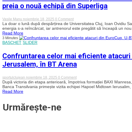
și
preia o nouă echipă din Superliga
promite
resetarea
financiară!
on
Vasile Manu
noiembrie 18, 2025
0 Comment
Ioan
La doar o lună după despărțirea de Universitatea Cluj, Ioan Ovidiu Sa
Ovidiu
energia s-a reîncărcat, iar antrenorul este pregătit să înceapă un nou.
Sabău
Read More
revine
3 Minutes
în
BASCHET
SLIDER
joc!
Fostul
tehnician
Confruntarea celor mai eficiente atacur
al
lui
Jerusalem, în BT Arena
„U”
Cluj
anunță
că
on
sportulclujean
noiembrie 18, 2025
0 Comment
e
Confruntarea
După victoria din etapa anterioară, împotriva formației BAXI Manresa,
gata
celor
Banca Transilvania primește vizita echipei Hapoel Midtown Ierusalim, 
să
mai
Read More
preia
eficiente
o
atacuri
nouă
din
Urmărește-ne
echipă
EuroCup.
din
U-
Superliga
BT
Cluj-
Napoca
vs
Hapoel