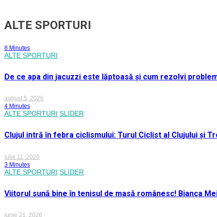
ALTE SPORTURI
8 Minutes
ALTE SPORTURI
De ce apa din jacuzzi este lăptoasă și cum rezolvi proble
august 5, 2026
4 Minutes
ALTE SPORTURI
SLIDER
Clujul intră în febra ciclismului: Turul Ciclist al Clujului ș
iulie 11, 2026
3 Minutes
ALTE SPORTURI
SLIDER
Viitorul sună bine în tenisul de masă românesc! Bianca M
iunie 21, 2026