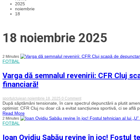
2025
noiembrie
18
18 noiembrie 2025
2 Minutes
FOTBAL
Varga dă semnalul revenirii: CFR Cluj sc
financiară!
on
sportulclujean
noiembrie 18, 2025
0 Comment
Varga
După săptămâni tensionate, în care spectrul depunctării a plutit amen
dă
optimist: CFR Cluj nu doar că a evitat sancțiunea sportivă, ci se află p
semnalul
Read More
revenirii:
2 Minutes
CFR
FOTBAL
Cluj
scapă
de
Ioan Ovidiu Sabău revine în joc! Fostul te
depunctare