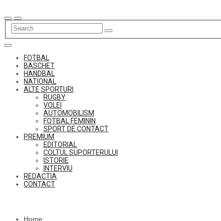
Skip
to
content
FOTBAL
BASCHET
HANDBAL
NATIONAL
ALTE SPORTURI
RUGBY
VOLEI
AUTOMOBILISM
FOTBAL FEMININ
SPORT DE CONTACT
PREMIUM
EDITORIAL
COLTUL SUPORTERULUI
ISTORIE
INTERVIU
REDACTIA
CONTACT
Home