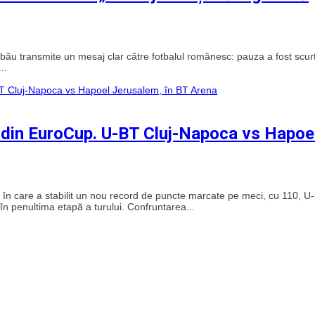
bău transmite un mesaj clar către fotbalul românesc: pauza a fost scur
..
i din EuroCup. U-BT Cluj-Napoca vs Hapoe
 în care a stabilit un nou record de puncte marcate pe meci, cu 110, U-
în penultima etapă a turului. Confruntarea...