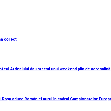
ma corect
i Trofeul Ardealului dau startul unui weekend plin de adrenalină
ei-Roșu aduce României aurul în cadrul Campionatelor Europ