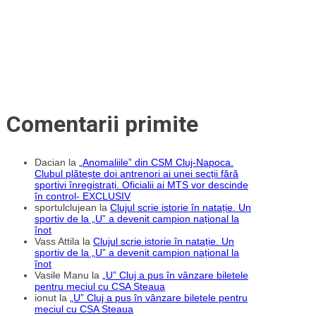
Jerusalem,
în
BT
Arena
Comentarii primite
Dacian
la
„Anomaliile” din CSM Cluj-Napoca.
Clubul plătește doi antrenori ai unei secții fără
sportivi înregistrați. Oficialii ai MTS vor descinde
în control- EXCLUSIV
sportulclujean
la
Clujul scrie istorie în natație. Un
sportiv de la „U” a devenit campion național la
înot
Vass Attila
la
Clujul scrie istorie în natație. Un
sportiv de la „U” a devenit campion național la
înot
Vasile Manu
la
„U” Cluj a pus în vânzare biletele
pentru meciul cu CSA Steaua
ionut
la
„U” Cluj a pus în vânzare biletele pentru
meciul cu CSA Steaua