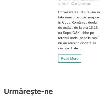
on
4, 2025
0 Comment
Finalistele
Universitatea Cluj revine în
Cupei
fața unei provocări majore
din
2023
în Cupa României: duelul
se
de astăzi, de la ora 16:15,
reîntâlnesc:
cu Sepsi OSK, chiar pe
„U”
terenul unde „șepcile roșii”
Cluj,
nu au reușit niciodată să
misiune
câștige. Este...
grea
la
Sfântu
Read More
Gheorghe
în
Cupa
României
Urmărește-ne