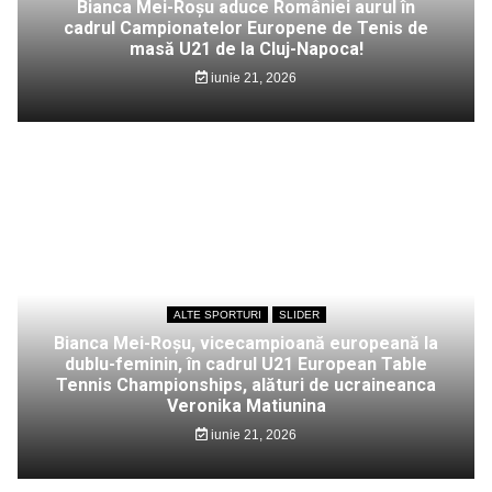
Bianca Mei-Roșu aduce României aurul în
cadrul Campionatelor Europene de Tenis de
masă U21 de la Cluj-Napoca!
iunie 21, 2026
ALTE SPORTURI
SLIDER
Bianca Mei-Roșu, vicecampioană europeană la
dublu-feminin, în cadrul U21 European Table
Tennis Championships, alături de ucraineanca
Veronika Matiunina
iunie 21, 2026