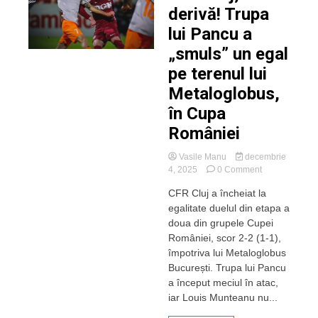
derivă! Trupa
lui Pancu a
„smuls” un egal
pe terenul lui
Metaloglobus,
în Cupa
României
Vasile Manu
decembrie
on
4, 2025
0 Comment
CFR
CFR Cluj a încheiat la
Cluj,
egalitate duelul din etapa a
în
derivă!
doua din grupele Cupei
Trupa
României, scor 2-2 (1-1),
lui
împotriva lui Metaloglobus
Pancu
București. Trupa lui Pancu
a
a început meciul în atac,
„smuls”
iar Louis Munteanu nu...
un
egal