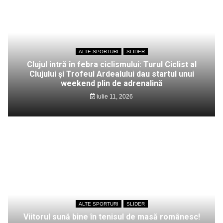
ALTE SPORTURI
SLIDER
Clujul intră în febra ciclismului: Turul Ciclist al
Clujului și Trofeul Ardealului dau startul unui
weekend plin de adrenalină
iulie 11, 2026
ALTE SPORTURI
SLIDER
Viitorul sună bine în tenisul de masă românesc!