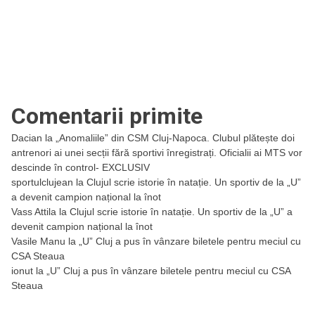
Comentarii primite
Dacian
la
„Anomaliile” din CSM Cluj-Napoca. Clubul plătește doi
antrenori ai unei secții fără sportivi înregistrați. Oficialii ai MTS vor
descinde în control- EXCLUSIV
sportulclujean
la
Clujul scrie istorie în natație. Un sportiv de la „U”
a devenit campion național la înot
Vass Attila
la
Clujul scrie istorie în natație. Un sportiv de la „U” a
devenit campion național la înot
Vasile Manu
la
„U” Cluj a pus în vânzare biletele pentru meciul cu
CSA Steaua
ionut
la
„U” Cluj a pus în vânzare biletele pentru meciul cu CSA
Steaua