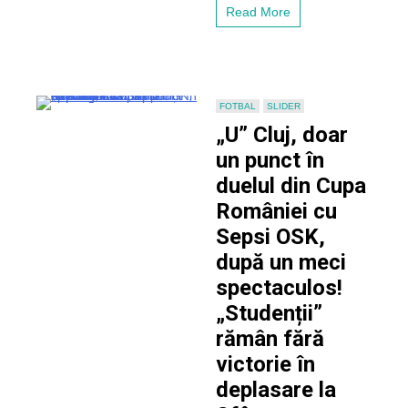
pe
Read More
terenul
lui
Metaloglobus,
în
Cupa
României
FOTBAL
SLIDER
„U” Cluj, doar
un punct în
duelul din Cupa
României cu
Sepsi OSK,
după un meci
spectaculos!
„Studenții”
rămân fără
victorie în
deplasare la