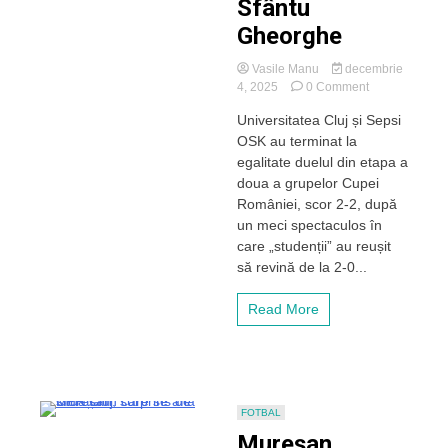
Sfântu
Gheorghe
Vasile Manu
decembrie
on
4, 2025
0 Comment
„U”
Universitatea Cluj și Sepsi
Cluj,
OSK au terminat la
doar
un
egalitate duelul din etapa a
punct
doua a grupelor Cupei
în
României, scor 2-2, după
duelul
un meci spectaculos în
din
care „studenții” au reușit
Cupa
să revină de la 2-0...
României
cu
Sepsi
Read More
OSK,
după
un
meci
spectaculos!
„Studenții”
FOTBAL
rămân
Mureșan,
fără