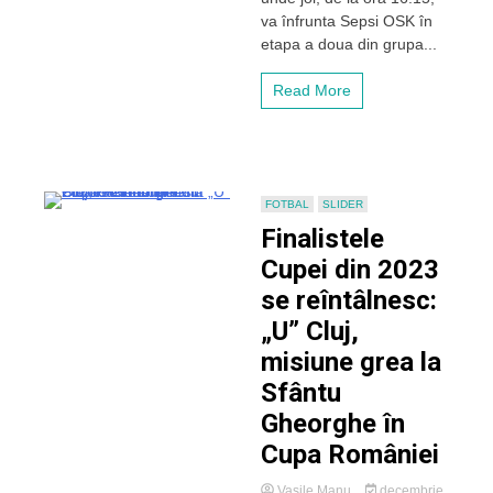
pregătește
va înfrunta Sepsi OSK în
asaltul
etapa a doua din grupa...
pentru
a
doua
Read More
victorie
în
Cupa
României
FOTBAL
SLIDER
Finalistele
Cupei din 2023
se reîntâlnesc:
„U” Cluj,
misiune grea la
Sfântu
Gheorghe în
Cupa României
Vasile Manu
decembrie