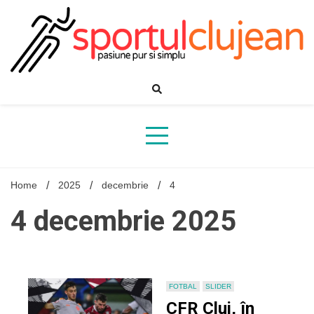
Skip
to
content
Home
2025
decembrie
4
4 decembrie 2025
FOTBAL
SLIDER
CFR Cluj, în