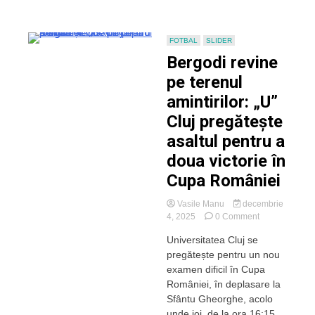
FOTBAL
SLIDER
Bergodi revine
pe terenul
amintirilor: „U”
Cluj pregătește
asaltul pentru a
doua victorie în
Cupa României
Vasile Manu
decembrie
on
4, 2025
0 Comment
Bergodi
Universitatea Cluj se
revine
pregătește pentru un nou
pe
terenul
examen dificil în Cupa
amintirilor:
României, în deplasare la
„U”
Sfântu Gheorghe, acolo
Cluj
unde joi, de la ora 16:15,