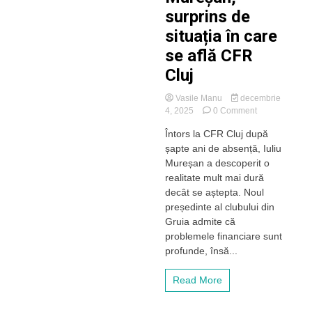
victorie
surprins de
în
situația în care
deplasare
la
se află CFR
Sfântu
Cluj
Gheorghe
Vasile Manu
decembrie
on
4, 2025
0 Comment
Mureșan,
Întors la CFR Cluj după
surprins
șapte ani de absență, Iuliu
de
situația
Mureșan a descoperit o
în
realitate mult mai dură
care
decât se aștepta. Noul
se
președinte al clubului din
află
Gruia admite că
CFR
problemele financiare sunt
Cluj
profunde, însă...
Read More