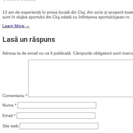
13 ani de experiență în presa locală din Cluj. Am scris și acoperit toate 
sunt în slujba sportului din Cluj odată cu înființarea sportulclujean.ro.
Learn More →
Lasă un răspuns
Adresa ta de email nu va fi publicată.
Câmpurile obligatorii sunt marc
Comentariu
*
Nume
*
Email
*
Site web