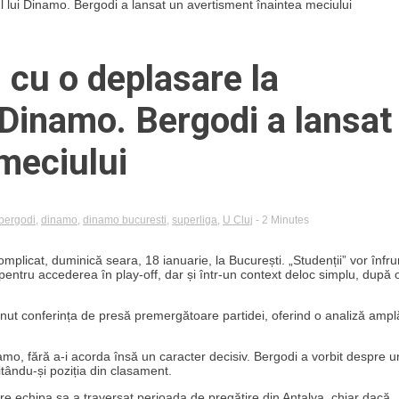
ul lui Dinamo. Bergodi a lansat un avertisment înaintea meciului
l cu o deplasare la
 Dinamo. Bergodi a lansat
meciului
 bergodi
,
dinamo
,
dinamo bucuresti
,
superliga
,
U Cluj
- 2 Minutes
mplicat, duminică seara, 18 ianuarie, la București. „Studenții” vor înfru
entru accederea în play-off, dar și într-un context deloc simplu, după 
ținut conferința de presă premergătoare partidei, oferind o analiză ampl
inamo, fără a-i acorda însă un caracter decisiv. Bergodi a vorbit despre u
itându-și poziția din clasament.
are echipa sa a traversat perioada de pregătire din Antalya, chiar dacă