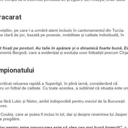
racarat
știlor, pe care i-a urmărit atent inclusiv în cantonamentul din Turcia.
e clară de joc, bazată pe posesie, mobilitate și calitate individuală, în
 fixați pe posturi. Au talie în apărare și o dinamică foarte bună. E
ransmis Bergodi, care a evidențiat și evoluția unor fotbaliști precum Cîrja
ampionatului
 criticat reluarea rapidă a Superligii, în plină iarnă, considerând că
u un fotbal de calitate. Cu toate acestea, a subliniat că situația este u
e fără Lukic și Nistor, ambii indisponibili pentru meciul de la București.
cces.
i Coubiș, care ar putea fi inclus în lot, dar și despre revenirea lui Jaspe
e pregătire.
i, iar pentru mine provocarea este să aleg cea mai bună formulă”
, a