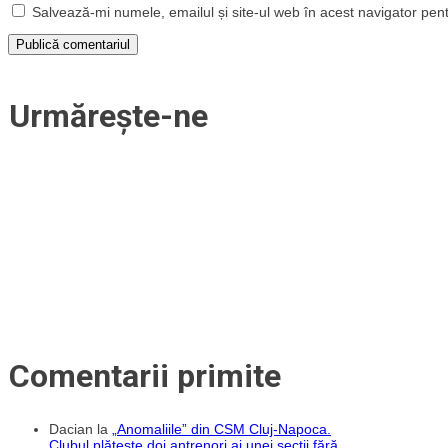
Salvează-mi numele, emailul și site-ul web în acest navigator pen
Urmărește-ne
Comentarii primite
Dacian
la
„Anomaliile” din CSM Cluj-Napoca.
Clubul plătește doi antrenori ai unei secții fără