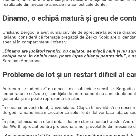
rezultatele din meciurile amicale nu au fost cele dorite.
Dinamo, o echipă matură și greu de cont
Cristiano Bergodi a avut numai cuvinte de apreciere la adresa dinamovi
Italianul consideră că formația pregătită de Zeljko Kopic are o identitat
special în compartimentul ofensiv.
„Dinamo are jucători tehnici, cu calitate, se mișcă mult și nu sunt
echipă care, în opinia mea, poate lupta chiar și pentru titlu”
, a t
Soro sau Armstrong.
Probleme de lot și un restart dificil al c
Antrenorul „studenților” nu a ocolit nici subiectele sensibile. Bergodi a
temperaturile scăzute și condițiile de antrenament nu sunt ideale pentr
generală și nu poate reprezenta un alibi.
În ceea ce privește lotul, Universitatea Cluj va fi nevoită să se descurc
Bergodi rămâne însă încrezător că soluțiile din lot vor face față cu su
În plus, tehnicianul a oferit detalii despre starea noului transfer Andre
der Werff, apreciat pentru profesionalismul și evoluțiile din meciurile d
„Am încredere totală în acest grup. Toți jucătorii sunt conectaț