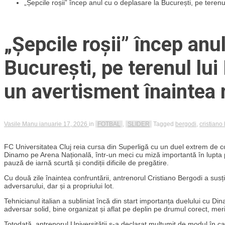
„Șepcile roșii” încep anul cu o deplasare la București, pe teren
„Șepcile roșii” încep anu
București, pe terenul lui
un avertisment înaintea 
Vasile Manu
ianuarie 17, 2026
in
FOTBAL
,
SLIDER
Tagged
bergodi
,
cristiano
FC Universitatea Cluj reia cursa din Superligă cu un duel extrem de co
Dinamo pe Arena Națională, într-un meci cu miză importantă în lupta p
pauză de iarnă scurtă și condiții dificile de pregătire.
Cu două zile înaintea confruntării, antrenorul Cristiano Bergodi a sus
adversarului, dar și a propriului lot.
Tehnicianul italian a subliniat încă din start importanța duelului cu D
adversar solid, bine organizat și aflat pe deplin pe drumul corect, mer
Totodată, antrenorul Universității s-a declarat mulțumit de modul în c