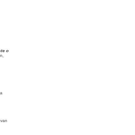
ste o
n,
na
r van