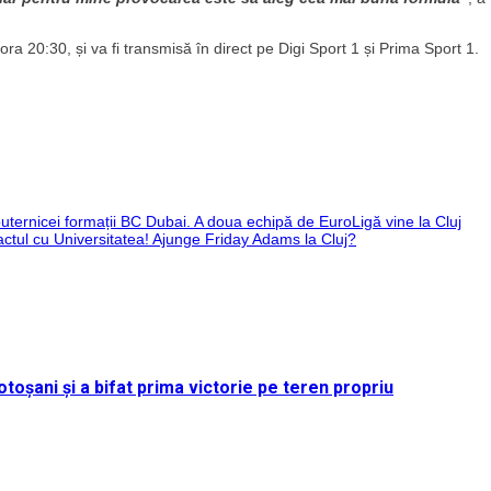
a 20:30, și va fi transmisă în direct pe Digi Sport 1 și Prima Sport 1.
uternicei formații BC Dubai. A doua echipă de EuroLigă vine la Cluj
ctul cu Universitatea! Ajunge Friday Adams la Cluj?
toșani și a bifat prima victorie pe teren propriu