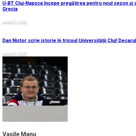
U-BT Cluj-Napoca începe pregătirea pentru noul sezon și s
Grecia
august 3, 2026
Dan Nistor scrie istorie în tricoul Universității Cluj! Deca
august 3, 2026
Vasile Manu