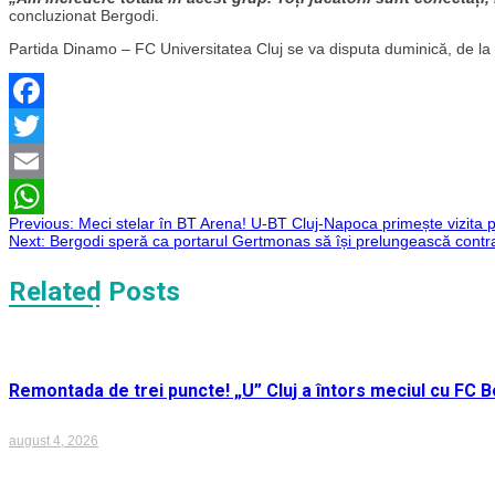
concluzionat Bergodi.
Partida Dinamo – FC Universitatea Cluj se va disputa duminică, de la or
Facebook
Twitter
Email
Navigare
Previous:
Meci stelar în BT Arena! U-BT Cluj-Napoca primește vizita p
WhatsApp
Next:
Bergodi speră ca portarul Gertmonas să își prelungească contra
în
Related Posts
articole
Remontada de trei puncte! „U” Cluj a întors meciul cu FC Bo
august 4, 2026