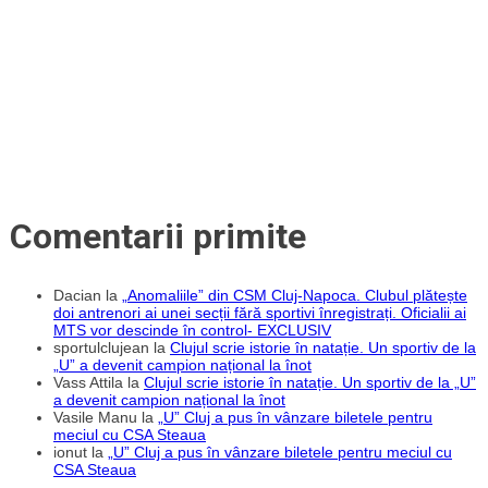
Comentarii primite
Dacian
la
„Anomaliile” din CSM Cluj-Napoca. Clubul plătește
doi antrenori ai unei secții fără sportivi înregistrați. Oficialii ai
MTS vor descinde în control- EXCLUSIV
sportulclujean
la
Clujul scrie istorie în natație. Un sportiv de la
„U” a devenit campion național la înot
Vass Attila
la
Clujul scrie istorie în natație. Un sportiv de la „U”
a devenit campion național la înot
Vasile Manu
la
„U” Cluj a pus în vânzare biletele pentru
meciul cu CSA Steaua
ionut
la
„U” Cluj a pus în vânzare biletele pentru meciul cu
CSA Steaua