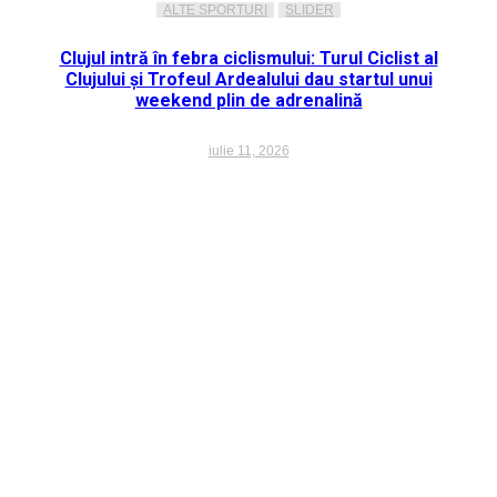
ALTE SPORTURI
SLIDER
Clujul intră în febra ciclismului: Turul Ciclist al
Clujului și Trofeul Ardealului dau startul unui
weekend plin de adrenalină
iulie 11, 2026