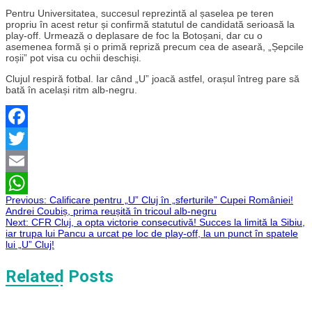
Pentru Universitatea, succesul reprezintă al șaselea pe teren
propriu în acest retur și confirmă statutul de candidată serioasă la
play-off. Urmează o deplasare de foc la Botoșani, dar cu o
asemenea formă și o primă repriză precum cea de aseară, „Șepcile
roșii” pot visa cu ochii deschiși.
Clujul respiră fotbal. Iar când „U” joacă astfel, orașul întreg pare să
bată în același ritm alb-negru.
Facebook
Twitter
Email
Navigare
Previous:
Calificare pentru „U” Cluj în „sferturile” Cupei României!
WhatsApp
Andrei Coubiș, prima reușită în tricoul alb-negru
Next:
CFR Cluj, a opta victorie consecutivă! Succes la limită la Sibiu,
în
iar trupa lui Pancu a urcat pe loc de play-off, la un punct în spatele
lui „U” Cluj!
articole
Related Posts