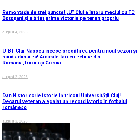
Remontada de trei puncte! „U” Cluj a întors meciul cu FC
Botoșani și a bifat prima victorie pe teren propriu
august 4, 2026
U-BT Cluj-Napoca începe pregătirea pentru noul sezon și
sună adunarea! Amicale tari cu echipe din
România,Turcia și Grecia
august 3, 2026
Dan Nistor scrie istorie în tricoul Universității Cluj!
Decarul veteran a egalat un record istoric în fotbalul
românesc
august 3, 2026