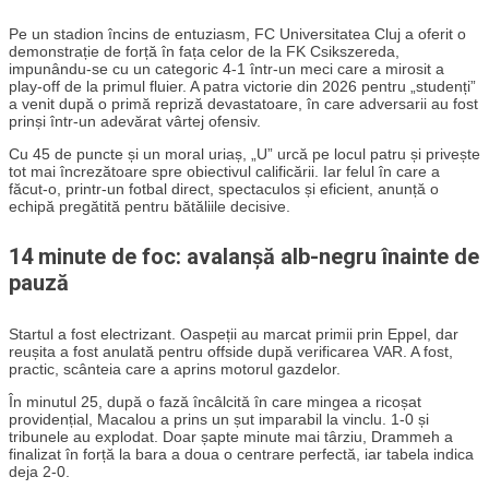
Pe un stadion încins de entuziasm, FC Universitatea Cluj a oferit o
demonstrație de forță în fața celor de la FK Csikszereda,
impunându-se cu un categoric 4-1 într-un meci care a mirosit a
play-off de la primul fluier. A patra victorie din 2026 pentru „studenți”
a venit după o primă repriză devastatoare, în care adversarii au fost
prinși într-un adevărat vârtej ofensiv.
Cu 45 de puncte și un moral uriaș, „U” urcă pe locul patru și privește
tot mai încrezătoare spre obiectivul calificării. Iar felul în care a
făcut-o, printr-un fotbal direct, spectaculos și eficient, anunță o
echipă pregătită pentru bătăliile decisive.
14 minute de foc: avalanșă alb-negru înainte de
pauză
Startul a fost electrizant. Oaspeții au marcat primii prin Eppel, dar
reușita a fost anulată pentru offside după verificarea VAR. A fost,
practic, scânteia care a aprins motorul gazdelor.
În minutul 25, după o fază încâlcită în care mingea a ricoșat
providențial, Macalou a prins un șut imparabil la vinclu. 1-0 și
tribunele au explodat. Doar șapte minute mai târziu, Drammeh a
finalizat în forță la bara a doua o centrare perfectă, iar tabela indica
deja 2-0.