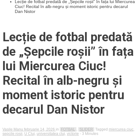
Lecție de fotbal predată de „Șepcile roșii” în fața lui Miercurea
Ciuc! Recital în alb-negru și moment istoric pentru decarul
Dan Nistor
Lecție de fotbal predată
de „Șepcile roșii” în fața
lui Miercurea Ciuc!
Recital în alb-negru și
moment istoric pentru
decarul Dan Nistor
Vasile Manu
februarie 14, 2026
in
FOTBAL
,
SLIDER
Tagged
miercurea ciuc
,
sepcile rosii
,
U Cluj
,
universitatea cluj
,
victorie
- 3 Minutes