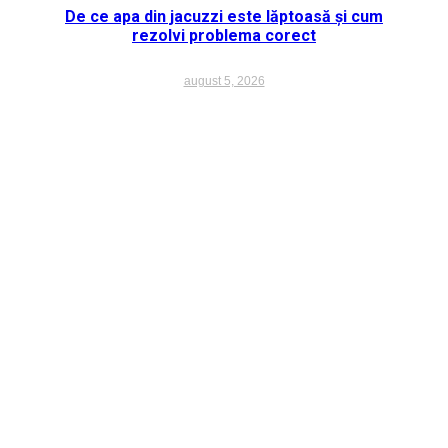
De ce apa din jacuzzi este lăptoasă și cum
rezolvi problema corect
august 5, 2026