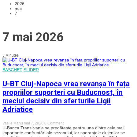
2026
mai
7
7 mai 2026
3 Minutes
BASCHET
SLIDER
U-BT Cluj-Napoca vrea revanșa în fața
propriilor suporteri cu Buducnost, în
meciul decisiv din sferturile Ligii
Adriatice
on
Vasile Manu
mai 7, 2026
0 Comment
U-
U-Banca Transilvania se pregătește pentru una dintre cele mai
BT
importante confruntări ale sezonului, iar speranțele clujenilor se
Cluj-