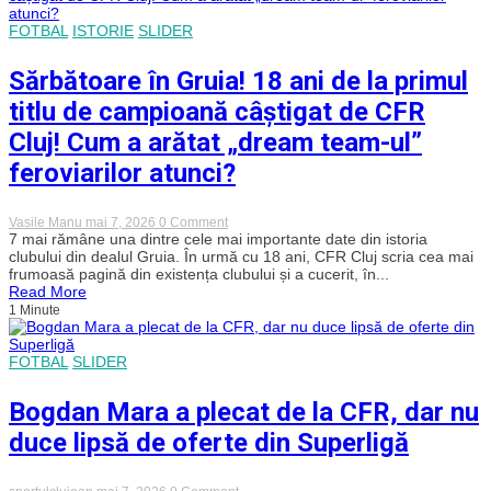
infernul
din
FOTBAL
ISTORIE
SLIDER
Podgorica,
dar
Buducnost
Sărbătoare în Gruia! 18 ani de la primul
a
lovit
titlu de campioană câștigat de CFR
decisiv
pe
Cluj! Cum a arătat „dream team-ul”
final,
în
feroviarilor atunci?
primul
meci
din
on
Vasile Manu
mai 7, 2026
0 Comment
sferturile
Sărbătoare
7 mai rămâne una dintre cele mai importante date din istoria
de
în
finală
clubului din dealul Gruia. În urmă cu 18 ani, CFR Cluj scria cea mai
Gruia!
ale
frumoasă pagină din existența clubului și a cucerit, în...
18
Ligii
Read More
ani
Adriatice
1 Minute
de
la
primul
titlu
FOTBAL
SLIDER
de
campioană
Bogdan Mara a plecat de la CFR, dar nu
câștigat
de
duce lipsă de oferte din Superligă
CFR
Cluj!
Cum
a
on