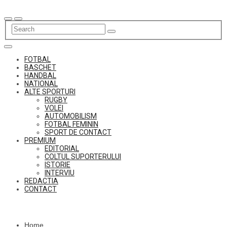
Skip
to
content
FOTBAL
BASCHET
HANDBAL
NATIONAL
ALTE SPORTURI
RUGBY
VOLEI
AUTOMOBILISM
FOTBAL FEMININ
SPORT DE CONTACT
PREMIUM
EDITORIAL
COLTUL SUPORTERULUI
ISTORIE
INTERVIU
REDACTIA
CONTACT
Home