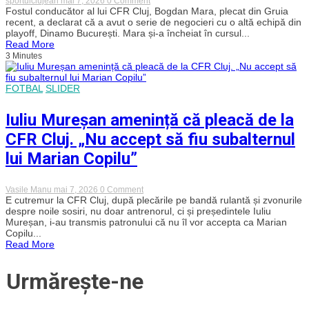
sportulclujean
mai 7, 2026
0 Comment
arătat
Bogdan
Fostul conducător al lui CFR Cluj, Bogdan Mara, plecat din Gruia
„dream
Mara
recent, a declarat că a avut o serie de negocieri cu o altă echipă din
team-
a
playoff, Dinamo București. Mara și-a încheiat în cursul...
ul”
plecat
feroviarilor
Read More
de
atunci?
3 Minutes
la
CFR,
dar
nu
FOTBAL
SLIDER
duce
lipsă
Iuliu Mureșan amenință că pleacă de la
de
oferte
CFR Cluj. „Nu accept să fiu subalternul
din
Superligă
lui Marian Copilu”
on
Vasile Manu
mai 7, 2026
0 Comment
Iuliu
E cutremur la CFR Cluj, după plecările pe bandă rulantă și zvonurile
Mureșan
despre noile sosiri, nu doar antrenorul, ci și președintele Iuliu
amenință
Mureșan, i-au transmis patronului că nu îl vor accepta ca Marian
că
Copilu...
pleacă
Read More
de
la
CFR
Urmărește-ne
Cluj.
„Nu
accept
să