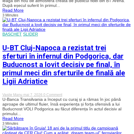
leagă din nou de atmosfera creată de publicul fidel din BT Arena.
Napoca
După eșecul suferit în primul...
vrea
Read More
revanșa
3 Minutes
în
fața
propriilor
suporteri
cu
BASCHET
SLIDER
Buducnost,
în
meciul
U-BT Cluj-Napoca a rezistat trei
decisiv
din
sferturi în infernul din Podgorica, dar
sferturile
Ligii
Buducnost a lovit decisiv pe final, în
Adriatice
primul meci din sferturile de finală ale
Ligii Adriatice
on
Vasile Manu
mai 7, 2026
0 Comment
U-
U-Banca Transilvania a început cu curaj și a rămas în joc până
BT
aproape de ultimul fluier, însă experiența și forța ofensivă a lui
Cluj-
Buducnost VOLI Podgorica au făcut diferența în actul decisiv al
Napoca
primului...
a
Read More
rezistat
3 Minutes
trei
sferturi
în