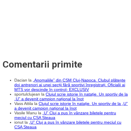
fiu
subalternul
lui
Marian
Copilu”
Comentarii primite
Dacian
la
„Anomaliile” din CSM Cluj-Napoca. Clubul plătește
doi antrenori ai unei secții fără sportivi înregistrați. Oficialii ai
MTS vor descinde în control- EXCLUSIV
sportulclujean
la
Clujul scrie istorie în natație. Un sportiv de la
„U” a devenit campion național la înot
Vass Attila
la
Clujul scrie istorie în natație. Un sportiv de la „U”
a devenit campion național la înot
Vasile Manu
la
„U” Cluj a pus în vânzare biletele pentru
meciul cu CSA Steaua
ionut
la
„U” Cluj a pus în vânzare biletele pentru meciul cu
CSA Steaua