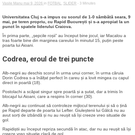
Vasile Manu
mai 9, 2026
in
FOTBAL
,
SLIDER
- 3 Minutes
Universitatea Cluj s-a impus cu scorul de 1-0 sâmbătă seara, 9
mai, pe teren propriu, cu Rapid București și s-a apropiat la un
punct în spatele liderului Craiova.
În prima parte, „șepcile roșii” au început bine jocul, iar Macalou a
tras foarte bine din marginea careului în minutul 15, puțin peste
poarta lui Aioani.
Codrea, eroul de trei puncte
Alb-negrii au deschis scorul în urma unui corner, în urma căruia
Dorin Codrea s-a înălțat perfect în careu și a lovit mingea cu capul
direct in poartă (18).
Postolachi a scăpat singur spre poartă și a șutat, dar a trimis în
blocajul lui Aioani, care a respins în corner (30).
Alb-negrii au continuat să controleze mijlocul terenului și să o țină
pe Rapid departe de poarta lui Lefter. Giuleștenii lui Gâlcă nu au
avut sorți de izbândă și nu au reușit să își creeze vreo situatie de
gol.
Rapidiștii au început repriza secundă în atac, dar nu au reușit să își
creeze vreo situație clară de gol.