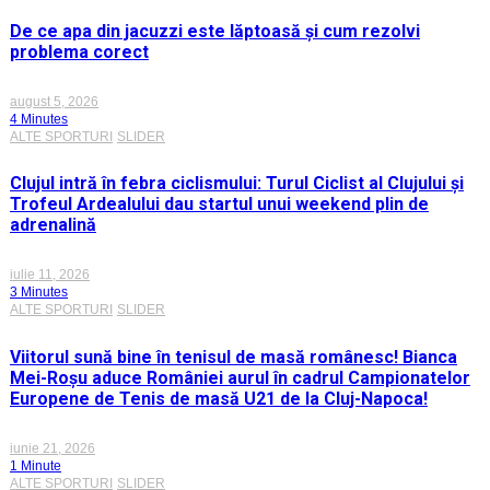
De ce apa din jacuzzi este lăptoasă și cum rezolvi
problema corect
august 5, 2026
4 Minutes
ALTE SPORTURI
SLIDER
Clujul intră în febra ciclismului: Turul Ciclist al Clujului și
Trofeul Ardealului dau startul unui weekend plin de
adrenalină
iulie 11, 2026
3 Minutes
ALTE SPORTURI
SLIDER
Viitorul sună bine în tenisul de masă românesc! Bianca
Mei-Roșu aduce României aurul în cadrul Campionatelor
Europene de Tenis de masă U21 de la Cluj-Napoca!
iunie 21, 2026
1 Minute
ALTE SPORTURI
SLIDER