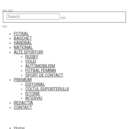
Skip
to
content
FOTBAL
BASCHET
HANDBAL
NATIONAL
ALTE SPORTURI
RUGBY
VOLEI
AUTOMOBILISM
FOTBAL FEMININ
SPORT DE CONTACT
PREMIUM
EDITORIAL
COLTUL SUPORTERULUI
ISTORIE
INTERVIU
REDACTIA
CONTACT
Home