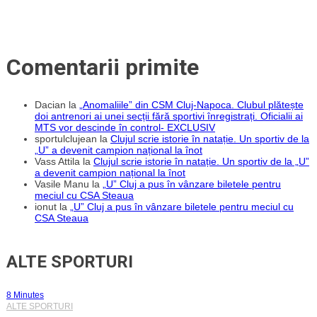
Comentarii primite
Dacian
la
„Anomaliile” din CSM Cluj-Napoca. Clubul plătește
doi antrenori ai unei secții fără sportivi înregistrați. Oficialii ai
MTS vor descinde în control- EXCLUSIV
sportulclujean
la
Clujul scrie istorie în natație. Un sportiv de la
„U” a devenit campion național la înot
Vass Attila
la
Clujul scrie istorie în natație. Un sportiv de la „U”
a devenit campion național la înot
Vasile Manu
la
„U” Cluj a pus în vânzare biletele pentru
meciul cu CSA Steaua
ionut
la
„U” Cluj a pus în vânzare biletele pentru meciul cu
CSA Steaua
ALTE SPORTURI
8 Minutes
ALTE SPORTURI