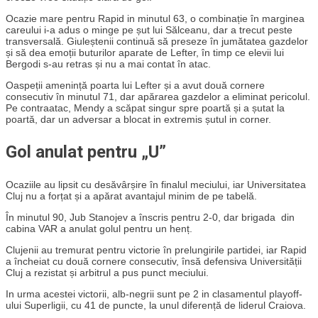
Ocazie mare pentru Rapid in minutul 63, o combinație în marginea
careului i-a adus o minge pe șut lui Sălceanu, dar a trecut peste
transversală. Giuleștenii continuă să preseze în jumătatea gazdelor
și să dea emoții buturilor aparate de Lefter, în timp ce elevii lui
Bergodi s-au retras și nu a mai contat în atac.
Oaspeții amenință poarta lui Lefter și a avut două cornere
consecutiv în minutul 71, dar apărarea gazdelor a eliminat pericolul.
Pe contraatac, Mendy a scăpat singur spre poartă și a șutat la
poartă, dar un adversar a blocat in extremis șutul in corner.
Gol anulat pentru „U”
Ocaziile au lipsit cu desăvârșire în finalul meciului, iar Universitatea
Cluj nu a forțat și a apărat avantajul minim de pe tabelă.
În minutul 90, Jub Stanojev a înscris pentru 2-0, dar brigada din
cabina VAR a anulat golul pentru un henț.
Clujenii au tremurat pentru victorie în prelungirile partidei, iar Rapid
a încheiat cu două cornere consecutiv, însă defensiva Universității
Cluj a rezistat și arbitrul a pus punct meciului.
In urma acestei victorii, alb-negrii sunt pe 2 in clasamentul playoff-
ului Superligii, cu 41 de puncte, la unul diferență de liderul Craiova.