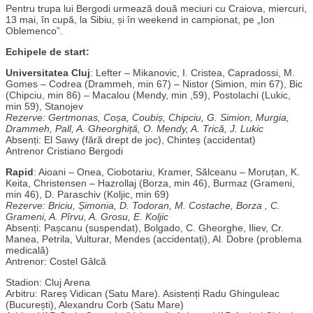
Pentru trupa lui Bergodi urmează două meciuri cu Craiova, miercuri,
13 mai, în cupă, la Sibiu, și în weekend in campionat, pe „Ion
Oblemenco”.
Echipele de start:
Universitatea Cluj
: Lefter – Mikanovic, I. Cristea, Capradossi, M.
Gomes – Codrea (Drammeh, min 67) – Nistor (Simion, min 67), Bic
(Chipciu, min 86) – Macalou (Mendy, min ,59), Postolachi (Lukic,
min 59), Stanojev
Rezerve: Gertmonas, Coșa, Coubiș, Chipciu, G. Simion, Murgia,
Drammeh, Pall, A. Gheorghiță, O. Mendy, A. Trică, J. Lukic
Absenți: El Sawy (fără drept de joc), Chinteș (accidentat)
Antrenor Cristiano Bergodi
Rapid
: Aioani – Onea, Ciobotariu, Kramer, Sălceanu – Moruțan, K.
Keita, Christensen – Hazrollaj (Borza, min 46), Burmaz (Grameni,
min 46), D. Paraschiv (Koljic, min 69)
Rezerve: Briciu, Șimonia, D. Todoran, M. Costache, Borza , C.
Grameni, A. Pîrvu, A. Grosu, E. Koljic
Absenți: Pașcanu (suspendat), Bolgado, C. Gheorghe, Iliev, Cr.
Manea, Petrila, Vulturar, Mendes (accidentați), Al. Dobre (problema
medicală)
Antrenor: Costel Gâlcă
Stadion: Cluj Arena
Arbitru: Rareș Vidican (Satu Mare). Asistenți Radu Ghinguleac
(București), Alexandru Corb (Satu Mare)