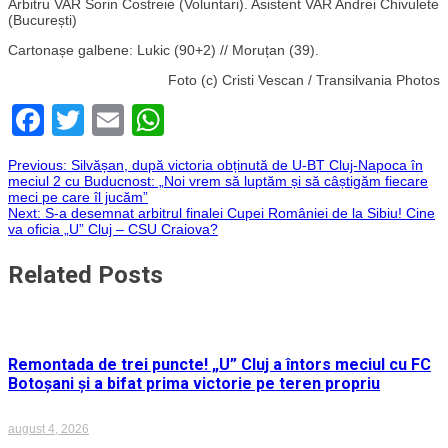
Arbitru VAR Sorin Costreie (Voluntari). Asistent VAR Andrei Chivulete
(București)
Cartonașe galbene: Lukic (90+2) // Moruțan (39).
Foto (c) Cristi Vescan / Transilvania Photos
Facebook
Twitter
Email
WhatsApp
Navigare
Previous:
Silvășan, după victoria obținută de U-BT Cluj-Napoca în
meciul 2 cu Buducnost: „Noi vrem să luptăm și să câștigăm fiecare
meci pe care îl jucăm”
în
Next:
S-a desemnat arbitrul finalei Cupei României de la Sibiu! Cine
va oficia „U” Cluj – CSU Craiova?
articole
Related Posts
Remontada de trei puncte! „U” Cluj a întors meciul cu FC
Botoșani și a bifat prima victorie pe teren propriu
august 4, 2026