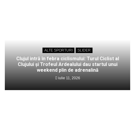
ALTE SPORTURI
SLIDER
Clujul intră în febra ciclismului: Turul Ciclist al
Clujului și Trofeul Ardealului dau startul unui
weekend plin de adrenalină
iulie 11, 2026