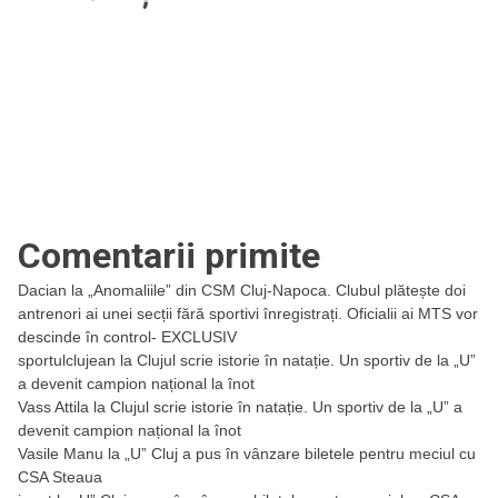
Comentarii primite
Dacian
la
„Anomaliile” din CSM Cluj-Napoca. Clubul plătește doi
antrenori ai unei secții fără sportivi înregistrați. Oficialii ai MTS vor
descinde în control- EXCLUSIV
sportulclujean
la
Clujul scrie istorie în natație. Un sportiv de la „U”
a devenit campion național la înot
Vass Attila
la
Clujul scrie istorie în natație. Un sportiv de la „U” a
devenit campion național la înot
Vasile Manu
la
„U” Cluj a pus în vânzare biletele pentru meciul cu
CSA Steaua