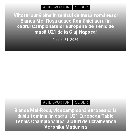
ALTE SPORTURI
SLIDER
Viitorul sună bine în tenisul de masă românesc!
Bianca Mei-Roșu aduce României aurul în
cadrul Campionatelor Europene de Tenis de
masă U21 de la Cluj-Napoca!
iunie 21, 2026
ALTE SPORTURI
SLIDER
Bianca Mei-Roșu, vicecampioană europeană la
dublu-feminin, în cadrul U21 European Table
Tennis Championships, alături de ucraineanca
Veronika Matiunina