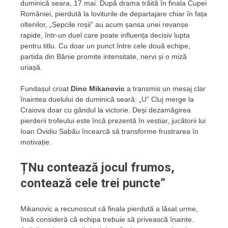
duminică seara, 17 mai. După drama trăită în finala Cupei
României, pierdută la loviturile de departajare chiar în fața
oltenilor, „Șepcile roșii” au acum șansa unei revanșe
rapide, într-un duel care poate influența decisiv lupta
pentru titlu. Cu doar un punct între cele două echipe,
partida din Bănie promite intensitate, nervi și o miză
uriașă.
Fundașul croat
Dino Mikanovic
a transmis un mesaj clar
înaintea duelului de duminică seară: „U” Cluj merge la
Craiova doar cu gândul la victorie. Deși dezamăgirea
pierderii trofeului este încă prezentă în vestiar, jucătorii lui
Ioan Ovidiu Sabău încearcă să transforme frustrarea în
motivație.
ȚNu contează jocul frumos,
contează cele trei puncte”
Mikanovic a recunoscut că finala pierdută a lăsat urme,
însă consideră că echipa trebuie să privească înainte.