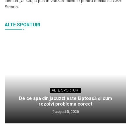
ionut
la
„U” Cluj a pus în vânzare biletele pentru meciul cu CSA
Steaua
ALTE SPORTURI
ALTE SPORTURI
De ce apa din jacuzzi este lăptoasă și cum
rezolvi problema corect
august 5, 2026