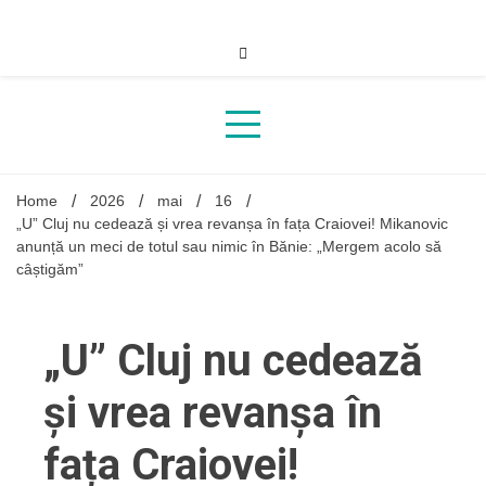
Skip
to
content
Home
2026
mai
16
„U” Cluj nu cedează și vrea revanșa în fața Craiovei! Mikanovic
anunță un meci de totul sau nimic în Bănie: „Mergem acolo să
câștigăm”
„U” Cluj nu cedează
și vrea revanșa în
fața Craiovei!