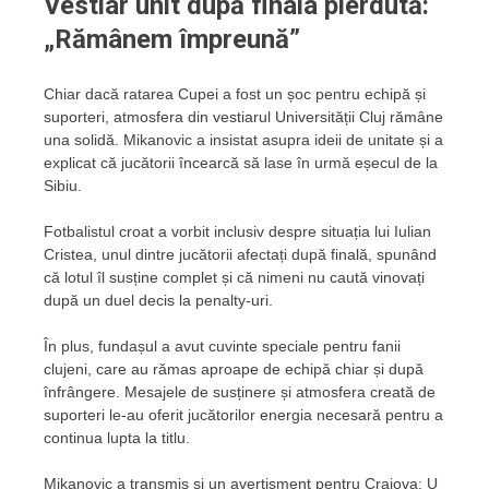
Vestiar unit după finala pierdută:
„Rămânem împreună”
Chiar dacă ratarea Cupei a fost un șoc pentru echipă și
suporteri, atmosfera din vestiarul Universității Cluj rămâne
una solidă. Mikanovic a insistat asupra ideii de unitate și a
explicat că jucătorii încearcă să lase în urmă eșecul de la
Sibiu.
Fotbalistul croat a vorbit inclusiv despre situația lui Iulian
Cristea, unul dintre jucătorii afectați după finală, spunând
că lotul îl susține complet și că nimeni nu caută vinovați
după un duel decis la penalty-uri.
În plus, fundașul a avut cuvinte speciale pentru fanii
clujeni, care au rămas aproape de echipă chiar și după
înfrângere. Mesajele de susținere și atmosfera creată de
suporteri le-au oferit jucătorilor energia necesară pentru a
continua lupta la titlu.
Mikanovic a transmis și un avertisment pentru Craiova: U