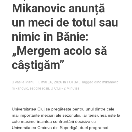
Mikanovic anunță
un meci de totul sau
nimic în Bănie:
„Mergem acolo să
câștigăm”
Vasile Manu
mai 16, 2026
in
FOTBAL
Tagged
dino mikanovic
,
mikanovic
,
sepcile rosii
,
U Cluj
- 2 Minutes
Universitatea Cluj se pregătește pentru unul dintre cele
mai importante meciuri ale sezonului, iar tensiunea este la
cote maxime înaintea confruntării decisive cu
Universitatea Craiova din Superligă, duel programat