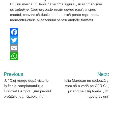
Cluj nu merge în Bănie ca victimă sigură.
„Acest meci ține
de atitudine. Cine greșește poate pierde totul”
, a spus
croatul, convins că duelul de duminică poate reprezenta
momentul-cheie al sezonului pentru ambele formații.
Facebook
Twitter
Email
WhatsApp
Navigare
Previous:
Next:
în
„U” Cluj merge după victorie
Iuliu Mureșan nu cedează și
în finala campionatului la
vrea să o vadă pe CFR Cluj
articole
Craiova! Bergodi: „Am pierdut
jucând pe Cluj Arena. „Voi
o bătălie, dar războiul nu”
face presiuni”