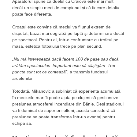
Apărătorul spune că duelul cu Craiova este mai mult
decât un simplu meci de campionat și că fiecare detaliu
poate face diferența.
Croatul este convins că meciul va fi unul extrem de
disputat, bazat mai degrabă pe luptă și determinare decât
pe spectacol. Pentru el, într-o confruntare cu trofeul pe
masă, estetica fotbalului trece pe plan secund.
„Nu mă interesează dacă facem 100 de pase sau dacă
arătăm spectaculos. Important este să câștigăm. Trei
puncte sunt tot ce contează”
, a transmis fundașul
ardelenilor.
Totodată, Mikanovic a subliniat că experiența acumulată
în meciurile mari îi poate ajuta pe clujeni să gestioneze
presiunea atmosferei incendiare din Bănie. Deși stadionul
va fi dominat de suporterii olteni, acesta consideră că
presiunea se poate transforma într-un avantaj pentru
echipa sa.