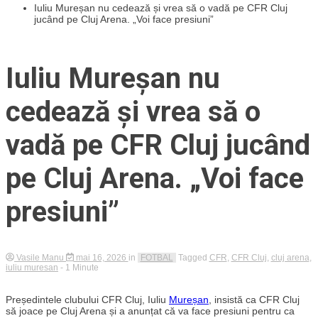
Iuliu Mureșan nu cedează și vrea să o vadă pe CFR Cluj
jucând pe Cluj Arena. „Voi face presiuni”
Iuliu Mureșan nu
cedează și vrea să o
vadă pe CFR Cluj jucând
pe Cluj Arena. „Voi face
presiuni”
Vasile Manu
mai 16, 2026
in
FOTBAL
Tagged
CFR
,
CFR Cluj
,
cluj arena
,
iuliu muresan
- 1 Minute
Președintele clubului CFR Cluj, Iuliu
Mureșan
, insistă ca CFR Cluj
să joace pe Cluj Arena și a anunțat că va face presiuni pentru ca