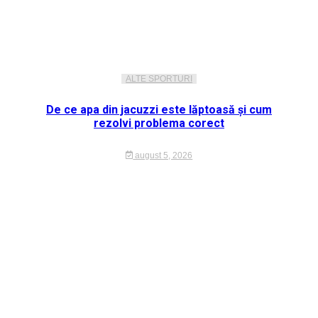
ALTE SPORTURI
De ce apa din jacuzzi este lăptoasă și cum
rezolvi problema corect
august 5, 2026