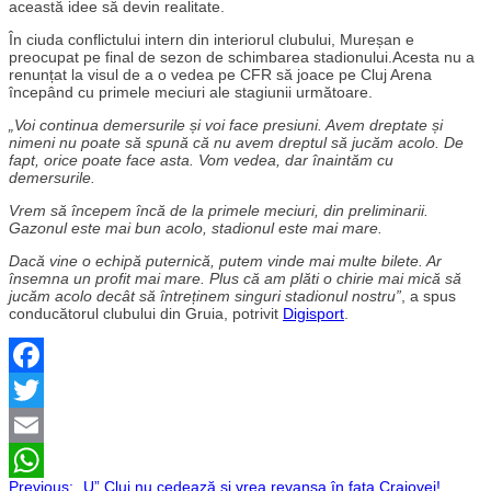
această idee să devin realitate.
În ciuda conflictului intern din interiorul clubului, Mureșan e
preocupat pe final de sezon de schimbarea stadionului.Acesta nu a
renunțat la visul de a o vedea pe CFR să joace pe Cluj Arena
începând cu primele meciuri ale stagiunii următoare.
„Voi continua demersurile și voi face presiuni. Avem dreptate și
nimeni nu poate să spună că nu avem dreptul să jucăm acolo. De
fapt, orice poate face asta. Vom vedea, dar înaintăm cu
demersurile.
Vrem să începem încă de la primele meciuri, din preliminarii.
Gazonul este mai bun acolo, stadionul este mai mare.
Dacă vine o echipă puternică, putem vinde mai multe bilete. Ar
însemna un profit mai mare. Plus că am plăti o chirie mai mică să
jucăm acolo decât să întreținem singuri stadionul nostru”
, a spus
conducătorul clubului din Gruia, potrivit
Digisport
.
Facebook
Twitter
Email
Previous:
„U” Cluj nu cedează și vrea revanșa în fața Craiovei!