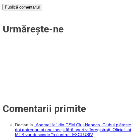
Urmărește-ne
Comentarii primite
Dacian
la
„Anomaliile” din CSM Cluj-Napoca. Clubul plătește
doi antrenori ai unei secții fără sportivi înregistrați. Oficialii ai
MTS vor descinde în control- EXCLUSIV