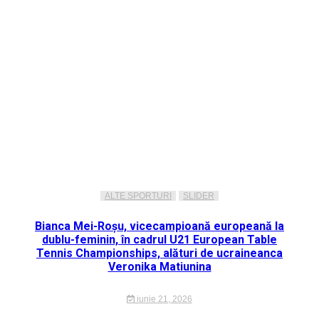
ALTE SPORTURI
SLIDER
Bianca Mei-Roșu, vicecampioană europeană la
dublu-feminin, în cadrul U21 European Table
Tennis Championships, alături de ucraineanca
Veronika Matiunina
iunie 21, 2026