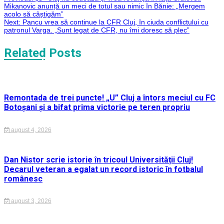
Navigare
WhatsApp
Mikanovic anunță un meci de totul sau nimic în Bănie: „Mergem
acolo să câștigăm”
în
Next:
Pancu vrea să continue la CFR Cluj, în ciuda conflictului cu
patronul Varga. „Sunt legat de CFR, nu îmi doresc să plec”
articole
Related Posts
Remontada de trei puncte! „U” Cluj a întors meciul cu FC
Botoșani și a bifat prima victorie pe teren propriu
august 4, 2026
Dan Nistor scrie istorie în tricoul Universității Cluj!
Decarul veteran a egalat un record istoric în fotbalul
românesc
august 3, 2026