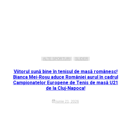
ALTE SPORTURI
SLIDER
Viitorul sună bine în tenisul de masă românesc!
Bianca Mei-Roșu aduce României aurul în cadrul
Campionatelor Europene de Tenis de masă U21
de la Cluj-Napoca!
iunie 21, 2026