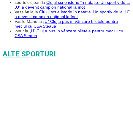
sportulclujean
la
Clujul scrie istorie în natație. Un sportiv de la
„U” a devenit campion național la înot
Vass Attila
la
Clujul scrie istorie în natație. Un sportiv de la „U”
a devenit campion național la înot
Vasile Manu
la
„U” Cluj a pus în vânzare biletele pentru
meciul cu CSA Steaua
ionut
la
„U” Cluj a pus în vânzare biletele pentru meciul cu
CSA Steaua
ALTE SPORTURI