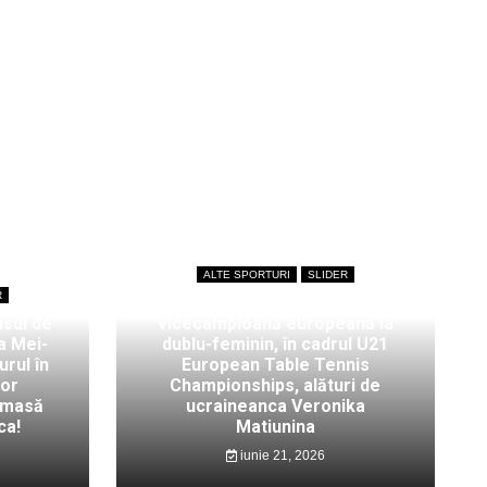
ALTE SPORTURI
SLIDER
R
Bianca Mei-Roșu,
isul de
vicecampioană europeană la
a Mei-
dublu-feminin, în cadrul U21
rul în
European Table Tennis
lor
Championships, alături de
 masă
ucraineanca Veronika
ca!
Matiunina
iunie 21, 2026