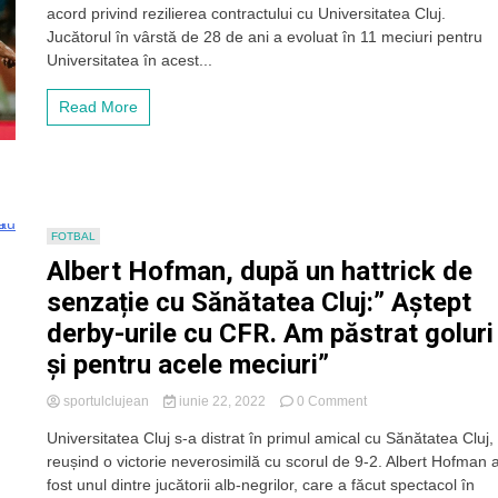
acord privind rezilierea contractului cu Universitatea Cluj.
a
despărțit
Jucătorul în vârstă de 28 de ani a evoluat în 11 meciuri pentru
de
Universitatea în acest...
„U”
Cluj
Read More
după
11
meciuri.
Hofman,
împrumutat
la
Unirea
FOTBAL
Dej
Albert Hofman, după un hattrick de
senzație cu Sănătatea Cluj:” Aștept
derby-urile cu CFR. Am păstrat goluri
și pentru acele meciuri”
on
sportulclujean
iunie 22, 2022
0 Comment
Albert
Universitatea Cluj s-a distrat în primul amical cu Sănătatea Cluj,
Hofman,
reușind o victorie neverosimilă cu scorul de 9-2. Albert Hofman 
după
un
fost unul dintre jucătorii alb-negrilor, care a făcut spectacol în