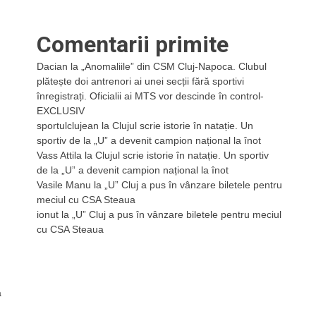
Comentarii primite
Dacian
la
„Anomaliile” din CSM Cluj-Napoca. Clubul
plătește doi antrenori ai unei secții fără sportivi
înregistrați. Oficialii ai MTS vor descinde în control-
EXCLUSIV
sportulclujean
la
Clujul scrie istorie în natație. Un
sportiv de la „U” a devenit campion național la înot
Vass Attila
la
Clujul scrie istorie în natație. Un sportiv
de la „U” a devenit campion național la înot
Vasile Manu
la
„U” Cluj a pus în vânzare biletele pentru
meciul cu CSA Steaua
ionut
la
„U” Cluj a pus în vânzare biletele pentru meciul
cu CSA Steaua
a