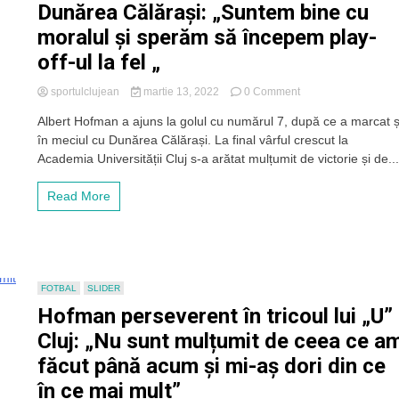
Dunărea Călărași: „Suntem bine cu
moralul și sperăm să începem play-
off-ul la fel „
on
sportulclujean
martie 13, 2022
0 Comment
Hofman,
Albert Hofman a ajuns la golul cu numărul 7, după ce a marcat ș
optimist
în meciul cu Dunărea Călărași. La final vârful crescut la
după
victoria
Academia Universității Cluj s-a arătat mulțumit de victorie și de..
cu
Dunărea
Read More
Călărași:
„Suntem
bine
cu
moralul
și
FOTBAL
SLIDER
sperăm
Hofman perseverent în tricoul lui „U”
să
începem
Cluj: „Nu sunt mulțumit de ceea ce a
play-
făcut până acum și mi-aș dori din ce
off-
ul
în ce mai mult”
la