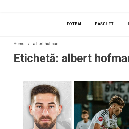
Skip
to
content
FOTBAL
BASCHET
Home
albert hofman
Etichetă: albert hofma