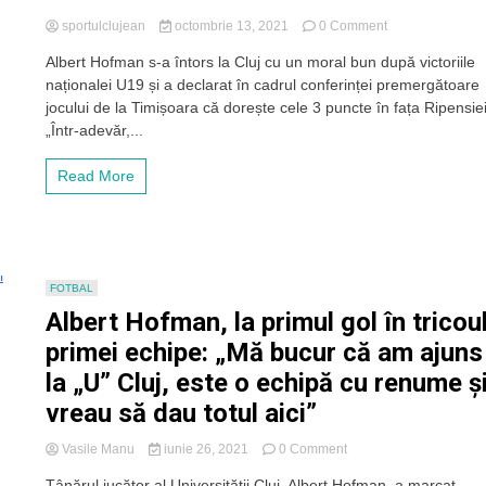
fel
on
sportulclujean
octombrie 13, 2021
0 Comment
„
Hofman
Albert Hofman s-a întors la Cluj cu un moral bun după victoriile
perseverent
naționalei U19 și a declarat în cadrul conferinței premergătoare
în
tricoul
jocului de la Timișoara că dorește cele 3 puncte în fața Ripensiei
lui
„Într-adevăr,...
„U”
Cluj:
Read More
„Nu
sunt
mulțumit
de
ceea
ce
FOTBAL
am
Albert Hofman, la primul gol în tricou
făcut
până
primei echipe: „Mă bucur că am ajuns
acum
la „U” Cluj, este o echipă cu renume ș
și
mi-
vreau să dau totul aici”
aș
dori
on
Vasile Manu
iunie 26, 2021
0 Comment
din
Albert
ce
Tânărul jucător al Universității Cluj, Albert Hofman, a marcat