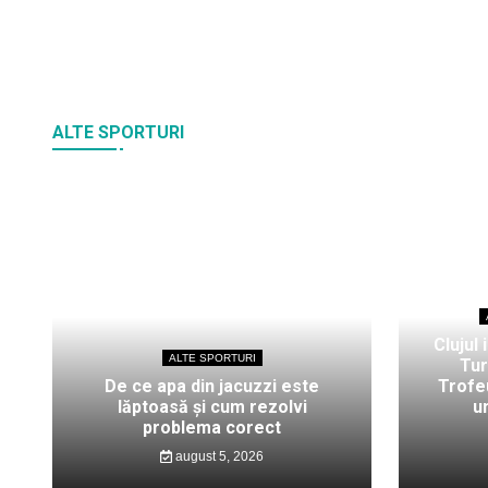
ALTE SPORTURI
Clujul 
ALTE SPORTURI
Tur
De ce apa din jacuzzi este
Trofeu
lăptoasă și cum rezolvi
u
problema corect
august 5, 2026