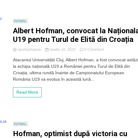
teren,
naționala
U19
a
FOTBAL
României
Albert Hofman, convocat la Național
merge
la
U19 pentru Turul de Elită din Croația
CE
2022
on
sportulclujean
martie 16, 2022
0 Comment
Albert
Atacantul Universității Cluj, Albert Hofman, a fost convocat astăz
Hofman,
la echipa națională U19 a României pentru Turul de Elită din
convocat
la
Croația, ultima rundă înainte de Campionatului European.
Naționala
România U19 va evolua în această lună...
U19
pentru
Read More
Turul
de
Elită
din
Croația
FOTBAL
Hofman, optimist după victoria cu