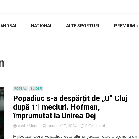
HANDBAL
NATIONAL
ALTE SPORTURI
PREMIUM
n
FOTBAL
SLIDER
Popadiuc s-a despărțit de „U” Cluj
după 11 meciuri. Hofman,
împrumutat la Unirea Dej
on
Vasile Manu
ianuarie 17, 2024
0 Comment
Popadiuc
Mijlocașul Doru Popadiuc este ultimul jucător care a ajuns la un
s-