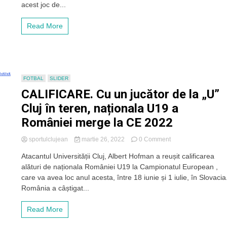
hattrick
acest joc de...
de
senzație
Read More
cu
Sănătatea
Cluj:”
Aștept
derby-
urile
FOTBAL
SLIDER
cu
CALIFICARE. Cu un jucător de la „U”
CFR.
Am
Cluj în teren, naționala U19 a
păstrat
României merge la CE 2022
goluri
și
pentru
on
sportulclujean
martie 26, 2022
0 Comment
acele
CALIFICARE.
Atacantul Universității Cluj, Albert Hofman a reușit calificarea
meciuri”
Cu
alături de naționala României U19 la Campionatul European ,
un
jucător
care va avea loc anul acesta, între 18 iunie și 1 iulie, în Slovacia
de
România a câștigat...
la
„U”
Read More
Cluj
în