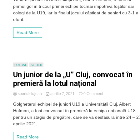
Hofman,
în
primul gol în tricoul primei echipe tocmai împotriva foștilor săi
la
ce
primul
colegi de la U19, iar la finalul jocului câștigat de seniori cu 3-1 a
mai
gol
oferit...
mult”
în
tricoul
Read More
primei
echipe:
„Mă
bucur
că
am
FOTBAL
SLIDER
ajuns
Un junior de la „U” Cluj, convocat în
la
„U”
premieră la lotul național
Cluj,
este
on
sportulclujean
aprilie 7, 2021
0 Comment
o
Un
echipă
Golgheterul echipei de juniori U19 a Universității Cluj, Albert
junior
cu
Hofman, a fost convocaat în premieră la echipa națională U18
de
renume
la
pentru un stagiu de pregătire, care se va desfășura între 24 – 2
și
„U”
aprilie 2021,...
vreau
Cluj,
să
convocat
dau
Read More
în