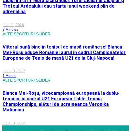
Clujul intră în febra ciclismului: Turul Ciclist al Clujului și
Trofeul Ardealului dau startul unui weekend plin de
adrenalină
iulie 11, 2026
3 Minutes
ALTE SPORTURI
SLIDER
Viitorul sună bine în tenisul de masă românesc! Bianca
Mei-Roșu aduce României aurul în cadrul Campionatelor
Europene de Tenis de masă U21 de la Cluj-Napoca!
iunie 21, 2026
1 Minute
ALTE SPORTURI
SLIDER
Bianca Mei-Roșu, vicecampioană europeană la dublu-
feminin, în cadrul U21 European Table Tennis
Championships, alături de ucraineanca Veronika
Matiunina
iunie 21, 2026