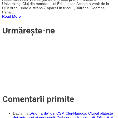
transfer
Universității Cluj din mandatul lui Erik Lincar. Acesta a venit de la
din
UTA Arad, unde a strâns 7 apariții în tricoul „Bătrânei Doamne”.
era
Până...
Lincar
Read More
la
„U”
Cluj.
Urmărește-ne
Un
atacant
venit
din
Liga
1
de
la
UTA
Arad
Comentarii primite
Dacian
la
„Anomaliile” din CSM Cluj-Napoca. Clubul plătește
doi antrenori ai unei secții fără sportivi înregistrați. Oficialii ai