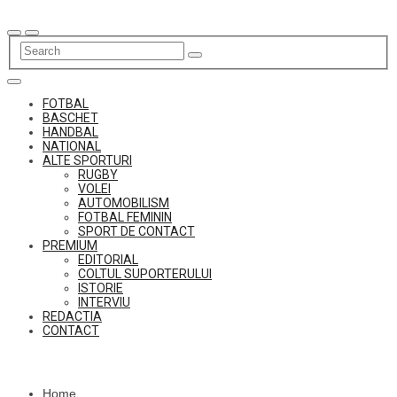
Skip
to
content
FOTBAL
BASCHET
HANDBAL
NATIONAL
ALTE SPORTURI
RUGBY
VOLEI
AUTOMOBILISM
FOTBAL FEMININ
SPORT DE CONTACT
PREMIUM
EDITORIAL
COLTUL SUPORTERULUI
ISTORIE
INTERVIU
REDACTIA
CONTACT
Home