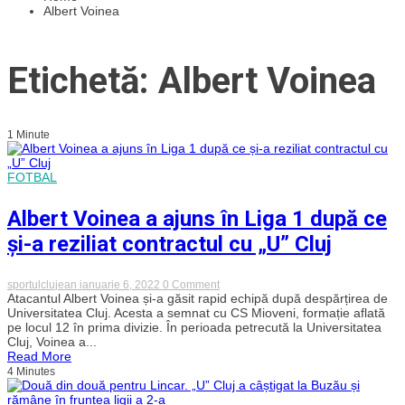
Albert Voinea
Etichetă: Albert Voinea
1 Minute
FOTBAL
Albert Voinea a ajuns în Liga 1 după ce
și-a reziliat contractul cu „U” Cluj
on
sportulclujean
ianuarie 6, 2022
0 Comment
Albert
Atacantul Albert Voinea și-a găsit rapid echipă după despărțirea de
Voinea
Universitatea Cluj. Acesta a semnat cu CS Mioveni, formație aflată
a
pe locul 12 în prima divizie. În perioada petrecută la Universitatea
ajuns
Cluj, Voinea a...
în
Read More
Liga
4 Minutes
1
după
ce