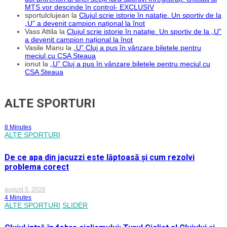
MTS vor descinde în control- EXCLUSIV
sportulclujean
la
Clujul scrie istorie în natație. Un sportiv de la
„U” a devenit campion național la înot
Vass Attila
la
Clujul scrie istorie în natație. Un sportiv de la „U”
a devenit campion național la înot
Vasile Manu
la
„U” Cluj a pus în vânzare biletele pentru
meciul cu CSA Steaua
ionut
la
„U” Cluj a pus în vânzare biletele pentru meciul cu
CSA Steaua
ALTE SPORTURI
8 Minutes
ALTE SPORTURI
De ce apa din jacuzzi este lăptoasă și cum rezolvi
problema corect
august 5, 2026
4 Minutes
ALTE SPORTURI
SLIDER