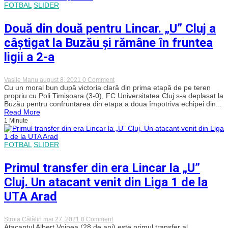
și-
FOTBAL
SLIDER
a
reziliat
contractul
Două din două pentru Lincar. „U” Cluj a
cu
„U”
câștigat la Buzău și rămâne în fruntea
Cluj
ligii a 2-a
on
Vasile Manu
august 8, 2021
0 Comment
Două
Cu un moral bun după victoria clară din prima etapă de pe teren
din
propriu cu Poli Timișoara (3-0), FC Universitatea Cluj s-a deplasat la
două
Buzău pentru confruntarea din etapa a doua împotriva echipei din...
pentru
Read More
Lincar.
1 Minute
„U”
Cluj
a
câștigat
FOTBAL
SLIDER
la
Buzău
Primul transfer din era Lincar la „U”
și
rămâne
Cluj. Un atacant venit din Liga 1 de la
în
fruntea
UTA Arad
ligii
a
2-
a
on
Stroia Cătălin
mai 27, 2021
0 Comment
Primul
Atacantul Albert Voinea (28 de ani) este primul transfer al