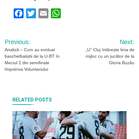
Facebook
Twitter
Email
WhatsApp
Navigare
Previous:
Next:
în
Analiză – Cum au evoluat
„U” Cluj întărește linia de
baschetbaliștii de la U-BT în
mijloc cu un jucător de la
articole
Meciul 2 din semifinale
Gloria Buzău
împotriva Voluntariului
RELATED POSTS