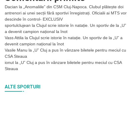
Dacian
la
„Anomaliile” din CSM Cluj-Napoca. Clubul plătește doi
antrenori ai unei secții fără sportivi înregistrați. Oficialii ai MTS vor
descinde în control- EXCLUSIV
sportulclujean
la
Clujul scrie istorie în natație. Un sportiv de la „U”
a devenit campion național la înot
Vass Attila
la
Clujul scrie istorie în natație. Un sportiv de la „U” a
devenit campion național la înot
Vasile Manu
la
„U” Cluj a pus în vânzare biletele pentru meciul cu
CSA Steaua
ionut
la
„U” Cluj a pus în vânzare biletele pentru meciul cu CSA
Steaua
ALTE SPORTURI