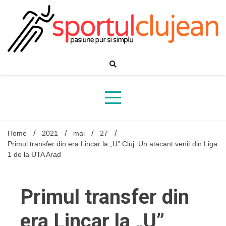
Skip
to
content
Home
2021
mai
27
Primul transfer din era Lincar la „U” Cluj. Un atacant venit din Liga
1 de la UTA Arad
Primul transfer din
era Lincar la „U”