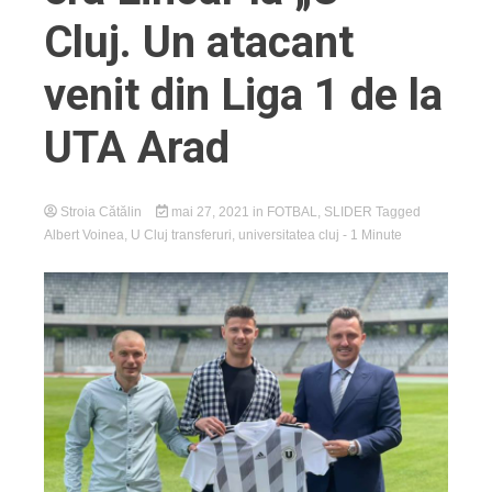
Cluj. Un atacant
venit din Liga 1 de la
UTA Arad
Stroia Cătălin
mai 27, 2021
in
FOTBAL
,
SLIDER
Tagged
Albert Voinea
,
U Cluj transferuri
,
universitatea cluj
- 1 Minute