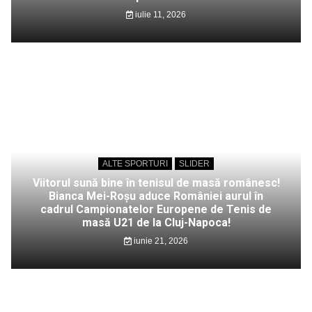
iulie 11, 2026
ALTE SPORTURI
SLIDER
Viitorul sună bine în tenisul de masă românesc!
Bianca Mei-Roșu aduce României aurul în
cadrul Campionatelor Europene de Tenis de
masă U21 de la Cluj-Napoca!
iunie 21, 2026