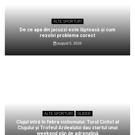
ALTE SPORTURI
De ce apa din jacuzzi este lăptoasă și cum
rezolvi problema corect
august 5, 2026
ALTE SPORTURI
SLIDER
Clujul intră în febra ciclismului: Turul Ciclist al
Clujului și Trofeul Ardealului dau startul unui
weekend plin de adrenalină