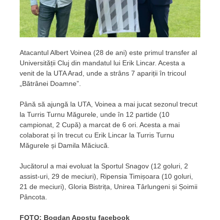
Atacantul Albert Voinea (28 de ani) este primul transfer al
Universității Cluj din mandatul lui Erik Lincar. Acesta a
venit de la UTA Arad, unde a strâns 7 apariții în tricoul
„Bătrânei Doamne”.
Până să ajungă la UTA, Voinea a mai jucat sezonul trecut
la Turris Turnu Măgurele, unde în 12 partide (10
campionat, 2 Cupă) a marcat de 6 ori. Acesta a mai
colaborat și în trecut cu Erik Lincar la Turris Turnu
Măgurele și Damila Măciucă.
Jucătorul a mai evoluat la Sportul Snagov (12 goluri, 2
assist-uri, 29 de meciuri), Ripensia Timișoara (10 goluri,
21 de meciuri), Gloria Bistrița, Unirea Târlungeni și Șoimii
Pâncota.
FOTO: Bogdan Apostu facebook