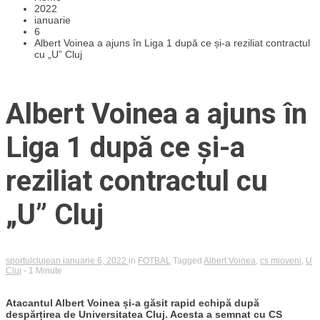
2022
ianuarie
6
Albert Voinea a ajuns în Liga 1 după ce și-a reziliat contractul
cu „U” Cluj
Albert Voinea a ajuns în
Liga 1 după ce și-a
reziliat contractul cu
„U” Cluj
sportulclujean
ianuarie 6, 2022
in
FOTBAL
Tagged
Albert Voinea
,
cs mioveni
,
U
Cluj
- 1 Minute
Atacantul Albert Voinea și-a găsit rapid echipă după
despărțirea de Universitatea Cluj. Acesta a semnat cu CS