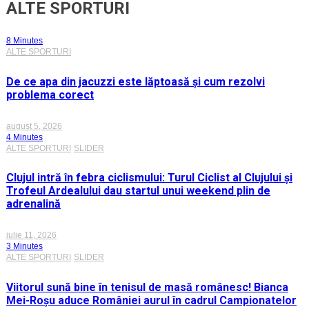
ALTE SPORTURI
8 Minutes
ALTE SPORTURI
De ce apa din jacuzzi este lăptoasă și cum rezolvi
problema corect
august 5, 2026
4 Minutes
ALTE SPORTURI
SLIDER
Clujul intră în febra ciclismului: Turul Ciclist al Clujului și
Trofeul Ardealului dau startul unui weekend plin de
adrenalină
iulie 11, 2026
3 Minutes
ALTE SPORTURI
SLIDER
Viitorul sună bine în tenisul de masă românesc! Bianca
Mei-Roșu aduce României aurul în cadrul Campionatelor