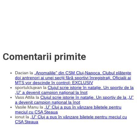
Comentarii primite
Dacian
la
„Anomaliile” din CSM Cluj-Napoca. Clubul plătește
doi antrenori ai unei secții fără sportivi înregistrați. Oficialii ai
MTS vor descinde în control- EXCLUSIV
sportulclujean
la
Clujul scrie istorie în natație. Un sportiv de la
„U” a devenit campion național la înot
Vass Attila
la
Clujul scrie istorie în natație. Un sportiv de la „U”
a devenit campion național la înot
Vasile Manu
la
„U” Cluj a pus în vânzare biletele pentru
meciul cu CSA Steaua
ionut
la
„U” Cluj a pus în vânzare biletele pentru meciul cu
CSA Steaua