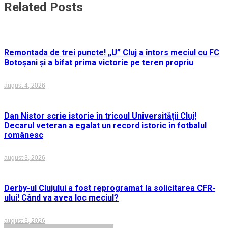
articole
Related Posts
Remontada de trei puncte! „U” Cluj a întors meciul cu FC
Botoșani și a bifat prima victorie pe teren propriu
august 4, 2026
Dan Nistor scrie istorie în tricoul Universității Cluj!
Decarul veteran a egalat un record istoric în fotbalul
românesc
august 3, 2026
Derby-ul Clujului a fost reprogramat la solicitarea CFR-
ului! Când va avea loc meciul?
august 3, 2026