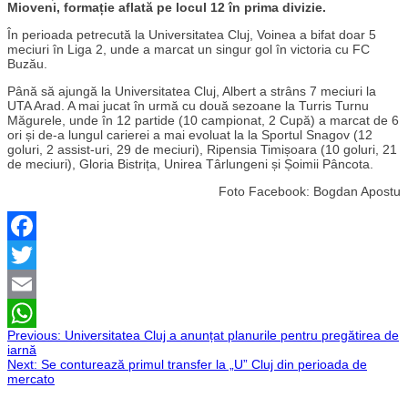
Mioveni, formație aflată pe locul 12 în prima divizie.
În perioada petrecută la Universitatea Cluj, Voinea a bifat doar 5
meciuri în Liga 2, unde a marcat un singur gol în victoria cu FC
Buzău.
Până să ajungă la Universitatea Cluj, Albert a strâns 7 meciuri la
UTA Arad. A mai jucat în urmă cu două sezoane la Turris Turnu
Măgurele, unde în 12 partide (10 campionat, 2 Cupă) a marcat de 6
ori și de-a lungul carierei a mai evoluat la la Sportul Snagov (12
goluri, 2 assist-uri, 29 de meciuri), Ripensia Timișoara (10 goluri, 21
de meciuri), Gloria Bistrița, Unirea Târlungeni și Șoimii Pâncota.
Foto Facebook: Bogdan Apostu
Facebook
Twitter
Email
Navigare
Previous:
Universitatea Cluj a anunțat planurile pentru pregătirea de
WhatsApp
iarnă
Next:
Se conturează primul transfer la „U” Cluj din perioada de
în
mercato