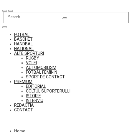
Skip
to
content
FOTBAL
BASCHET
HANDBAL
NATIONAL
ALTE SPORTURI
RUGBY
VOLEI
AUTOMOBILISM
FOTBAL FEMININ
SPORT DE CONTACT
PREMIUM
EDITORIAL
COLTUL SUPORTERULUI
ISTORIE
INTERVIU
REDACTIA
CONTACT
Home