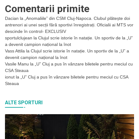
Comentarii primite
Dacian
la
„Anomaliile” din CSM Cluj-Napoca. Clubul plătește doi
antrenori ai unei secții fără sportivi înregistrați. Oficialii ai MTS vor
descinde în control- EXCLUSIV
sportulclujean
la
Clujul scrie istorie în natație. Un sportiv de la „U”
a devenit campion național la înot
Vass Attila
la
Clujul scrie istorie în natație. Un sportiv de la „U” a
devenit campion național la înot
Vasile Manu
la
„U” Cluj a pus în vânzare biletele pentru meciul cu
CSA Steaua
ionut
la
„U” Cluj a pus în vânzare biletele pentru meciul cu CSA
Steaua
ALTE SPORTURI