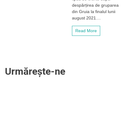
despărțirea de gruparea
putea
prelua
din Gruia la finalul lunii
conducerea
august 2021....
unui
club
Read More
de
tradiție
din
România
Urmărește-ne