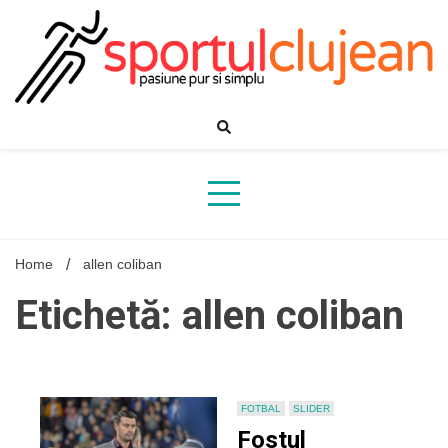
Skip
to
content
Home
allen coliban
Etichetă: allen coliban
FOTBAL
SLIDER
Fostul