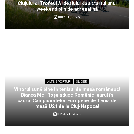
Clujului și Trofeul Ardealului dau startul unui
weekend plin de adrenalină
iulie 11, 2026
ALTE SPORTURI
SLIDER
Viitorul sună bine în tenisul de masă românesc!
Bianca Mei-Roșu aduce României aurul în
cadrul Campionatelor Europene de Tenis de
masă U21 de la Cluj-Napoca!
iunie 21, 2026