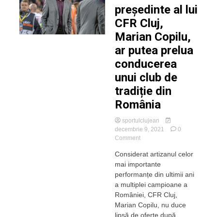
președinte al lui
CFR Cluj,
Marian Copilu,
ar putea prelua
conducerea
unui club de
tradiție din
România
sportulclujean
decembrie 9, 2021
0
on
Comment
Fostul
Considerat artizanul celor
președinte
mai importante
al
lui
performanțe din ultimii ani
CFR
a multiplei campioane a
Cluj,
României, CFR Cluj,
Marian
Marian Copilu, nu duce
Copilu,
lipsă de oferte după
ar