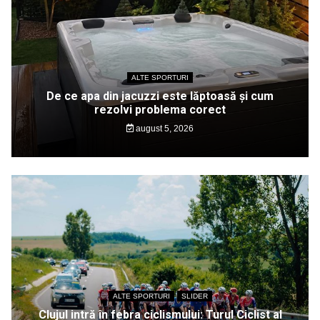
ALTE SPORTURI
De ce apa din jacuzzi este lăptoasă și cum
rezolvi problema corect
august 5, 2026
ALTE SPORTURI
SLIDER
Clujul intră în febra ciclismului: Turul Ciclist al