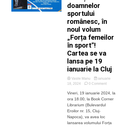
doamnelor
sportului
românesc, în
noul volum
„Forța femeilor
în sport”!
Cartea se va
lansa pe 19
ianuarie la Cluj
Vasile Manu
ianuarie
on
18, 2024
0 Comment
Poveștile
Vineri, 19 ianuarie 2024, la
doamnelor
ora 18.00, la Book Corner
sportului
românesc,
Librarium (Bulevardul
în
Eroilor nr. 15, Cluj-
noul
Napoca), va avea loc
volum
lansarea volumului Forța
„Forța