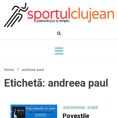
Skip
to
content
Home
andreea paul
Etichetă: andreea paul
ALTE SPORTURI
SLIDER
Poveștile