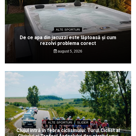
ALTE SPORTURI
De ce apa din jacuzzi este lăptoasă și cum
rezolvi problema corect
august 5, 2026
ALTE SPORTURI
SLIDER
Clujul intră în febra ciclismului: Turul Ciclist al