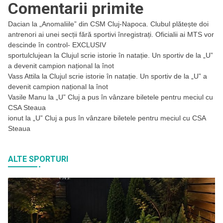
Comentarii primite
Dacian
la
„Anomaliile” din CSM Cluj-Napoca. Clubul plătește doi
antrenori ai unei secții fără sportivi înregistrați. Oficialii ai MTS vor
descinde în control- EXCLUSIV
sportulclujean
la
Clujul scrie istorie în natație. Un sportiv de la „U”
a devenit campion național la înot
Vass Attila
la
Clujul scrie istorie în natație. Un sportiv de la „U” a
devenit campion național la înot
Vasile Manu
la
„U” Cluj a pus în vânzare biletele pentru meciul cu
CSA Steaua
ionut
la
„U” Cluj a pus în vânzare biletele pentru meciul cu CSA
Steaua
ALTE SPORTURI