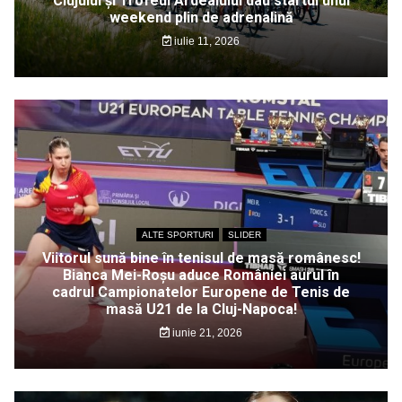
Clujului și Trofeul Ardealului dau startul unui
weekend plin de adrenalină
iulie 11, 2026
ALTE SPORTURI
SLIDER
Viitorul sună bine în tenisul de masă românesc!
Bianca Mei-Roșu aduce României aurul în
cadrul Campionatelor Europene de Tenis de
masă U21 de la Cluj-Napoca!
iunie 21, 2026