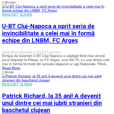
2 Minutes
nerecunoscut
în
meciul
trei
BASCHET
SLIDER
al
finalei
U-BT Cluj-Napoca a oprit seria de
cu
Oradea!
invincibilitate a celei mai în formă
„Leii
roșii”
echipe din LNBM, FC Argeș
s-
au
impus
categoric
on
Vasile Manu
februarie 3, 2025
0 Comment
în
U-
Echipa de baschet U-BT Cluj-Napoca a câștigat fără mari emoții
fieful
BT
jocul disputat la Pitești, cu FC Argeș, scor 84-75, cu una dintre cele
campioanei!
Cluj-
mai în formă formații din actuala stagiune a Ligii Naționale. Până...
Napoca
Read More
a
1 Minute
oprit
seria
de
invincibilitate
BASCHET
SLIDER
a
celei
Patrick Richard, la 35 ani! A devenit
mai
în
unul dintre cei mai iubiți stranieri din
formă
echipe
baschetul clujean
din
LNBM,