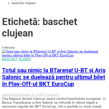
baschet clujean
Etichetă: baschet
clujean
4 Minutes
BASCHET
SLIDER
Totul sau nimic la BTarena! U-BT și Aris
Salonic se duelează pentru ultimul bilet
în Play-Off-ul BKT EuroCup
on
Vasile Manu
februarie 11, 2026
0 Comment
Totul
Cluj-Napoca devine miercuri seara centrul baschetului european. U-
sau
Banca Transilvania și Aris Salonic se înfruntă în ultima etapă a
nimic
sezonului regulat din BKT EuroCup, într-o partidă cu miză uriașă:
la