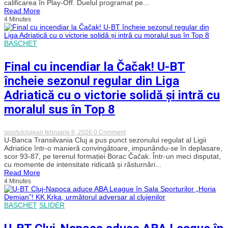
calificarea în Play-Off. Duelul programat pe...
BTarena!
Read More
U-
4 Minutes
BT
și
Aris
Salonic
BASCHET
se
duelează
pentru
Final cu incendiar la Čačak! U-BT
ultimul
bilet
încheie sezonul regular din Liga
în
Play-
Adriatică cu o victorie solidă și intră cu
Off-
ul
moralul sus în Top 8
BKT
EuroCup
on
sportulclujean
februarie 8, 2026
0 Comment
Final
U-Banca Transilvania Cluj a pus punct sezonului regulat al Ligii
cu
Adriatice într-o manieră convingătoare, impunându-se în deplasare,
incendiar
scor 93-87, pe terenul formației Borac Čačak. Într-un meci disputat,
la
cu momente de intensitate ridicată și răsturnări...
Čačak!
Read More
U-
4 Minutes
BT
încheie
sezonul
regular
BASCHET
SLIDER
din
Liga
Adriatică