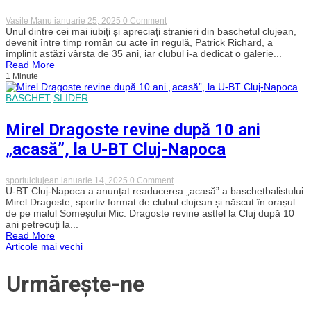
FC
Argeș
on
Vasile Manu
ianuarie 25, 2025
0 Comment
Patrick
Unul dintre cei mai iubiți și apreciați stranieri din baschetul clujean,
Richard,
devenit între timp român cu acte în regulă, Patrick Richard, a
la
împlinit astăzi vârsta de 35 ani, iar clubul i-a dedicat o galerie...
35
Read More
ani!
1 Minute
A
devenit
BASCHET
SLIDER
unul
dintre
cei
Mirel Dragoste revine după 10 ani
mai
iubiți
„acasă”, la U-BT Cluj-Napoca
stranieri
din
baschetul
clujean
on
sportulclujean
ianuarie 14, 2025
0 Comment
Mirel
U-BT Cluj-Napoca a anunțat readucerea „acasă” a baschetbalistului
Dragoste
Mirel Dragoste, sportiv format de clubul clujean și născut în orașul
revine
de pe malul Someșului Mic. Dragoste revine astfel la Cluj după 10
după
ani petrecuți la...
10
Read More
ani
Navigare
Articole mai vechi
„acasă”,
la
U-
în
Urmărește-ne
BT
Cluj-
Napoca
articole