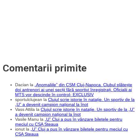
Comentarii primite
Dacian
la
„Anomaliile” din CSM Cluj-Napoca. Clubul plătește
doi antrenori ai unei secții fără sportivi înregistrați. Oficialii ai
MTS vor descinde în control- EXCLUSIV
sportulclujean
la
Clujul scrie istorie în natație. Un sportiv de la
„U” a devenit campion național la înot
Vass Attila
la
Clujul scrie istorie în natație. Un sportiv de la „U”
a devenit campion național la înot
Vasile Manu
la
„U” Cluj a pus în vânzare biletele pentru
meciul cu CSA Steaua
ionut
la
„U” Cluj a pus în vânzare biletele pentru meciul cu
CSA Steaua