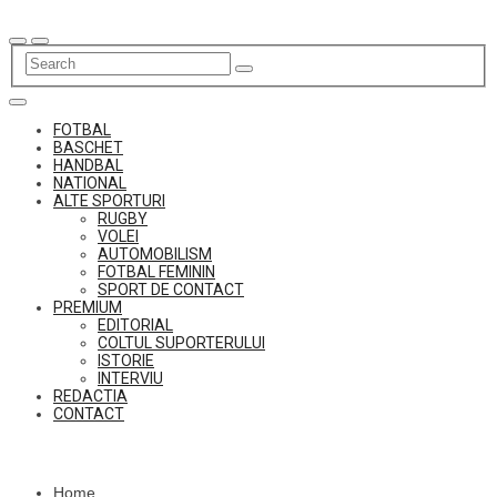
Skip
to
content
FOTBAL
BASCHET
HANDBAL
NATIONAL
ALTE SPORTURI
RUGBY
VOLEI
AUTOMOBILISM
FOTBAL FEMININ
SPORT DE CONTACT
PREMIUM
EDITORIAL
COLTUL SUPORTERULUI
ISTORIE
INTERVIU
REDACTIA
CONTACT
Home