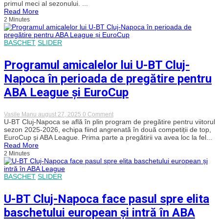
primul meci al sezonului. ...
cu
Read More
o
2 Minutes
victorie
entuziasmantă
în
noul
BASCHET
SLIDER
sezon
al
Ligii
Programul amicalelor lui U-BT Cluj-
Naționale
de
Napoca în perioada de pregătire pentru
baschet
feminin
ABA League și EuroCup
on
Vasile Manu
august 27, 2025
0 Comment
Programul
U-BT Cluj-Napoca se află în plin program de pregătire pentru viitorul
amicalelor
sezon 2025-2026, echipa fiind angrenată în două competiții de top,
lui
EuroCup și ABA League. Prima parte a pregătirii va avea loc la fel...
U-
Read More
BT
2 Minutes
Cluj-
Napoca
în
perioada
BASCHET
SLIDER
de
pregătire
U-BT Cluj-Napoca face pasul spre elita
pentru
ABA
baschetului european și intră în ABA
League
și