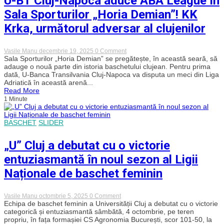
U-BT Cluj-Napoca aduce ABA League în
cu
o
Sala Sporturilor „Horia Demian”! KK
victorie
solidă
Krka, următorul adversar al clujenilor
și
intră
cu
on
Vasile Manu
decembrie 19, 2025
0 Comment
moralul
U-
Sala Sporturilor „Horia Demian” se pregătește, în această seară, să
sus
BT
adauge o nouă parte din istoria baschetului clujean. Pentru prima
în
Cluj-
Top
dată, U-Banca Transilvania Cluj-Napoca va disputa un meci din Liga
Napoca
8
Adriatică în această arenă...
aduce
Read More
ABA
1 Minute
League
în
Sala
Sporturilor
BASCHET
SLIDER
„Horia
Demian”!
KK
„U” Cluj a debutat cu o victorie
Krka,
următorul
entuziasmantă în noul sezon al Ligii
adversar
al
Naționale de baschet feminin
clujenilor
on
Vasile Manu
octombrie 5, 2025
0 Comment
„U”
Echipa de baschet feminin a Universității Cluj a debutat cu o victorie
Cluj
categorică și entuziasmantă sâmbătă, 4 octombrie, pe teren
a
propriu, în fața formașiei CS Agronomia București, scor 101-50, la
debutat