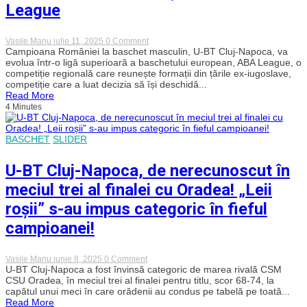
League
EuroCup
on
Vasile Manu
iulie 11, 2025
0 Comment
U-
Campioana României la baschet masculin, U-BT Cluj-Napoca, va
BT
evolua într-o ligă superioară a baschetului european, ABA League, o
Cluj-
competiție regională care reunește formații din țările ex-iugoslave,
Napoca
competiție care a luat decizia să își deschidă...
face
Read More
pasul
4 Minutes
spre
elita
baschetului
european
BASCHET
SLIDER
și
intră
în
U-BT Cluj-Napoca, de nerecunoscut în
ABA
League
meciul trei al finalei cu Oradea! „Leii
roșii” s-au impus categoric în fieful
campioanei!
on
Vasile Manu
iunie 8, 2025
0 Comment
U-
U-BT Cluj-Napoca a fost învinsă categoric de marea rivală CSM
BT
CSU Oradea, în meciul trei al finalei pentru titlu, scor 68-74, la
Cluj-
capătul unui meci în care orădenii au condus pe tabelă pe toată...
Napoca,
Read More
de