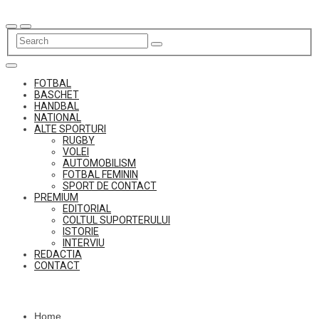
Skip
to
content
FOTBAL
BASCHET
HANDBAL
NATIONAL
ALTE SPORTURI
RUGBY
VOLEI
AUTOMOBILISM
FOTBAL FEMININ
SPORT DE CONTACT
PREMIUM
EDITORIAL
COLTUL SUPORTERULUI
ISTORIE
INTERVIU
REDACTIA
CONTACT
Home