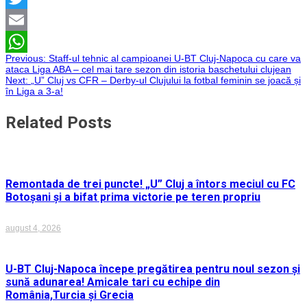
Twitter
Email
Navigare
Previous:
Staff-ul tehnic al campioanei U-BT Cluj-Napoca cu care va
WhatsApp
ataca Liga ABA – cel mai tare sezon din istoria baschetului clujean
Next:
„U” Cluj vs CFR – Derby-ul Clujului la fotbal feminin se joacă și
în
în Liga a 3-a!
articole
Related Posts
Remontada de trei puncte! „U” Cluj a întors meciul cu FC
Botoșani și a bifat prima victorie pe teren propriu
august 4, 2026
U-BT Cluj-Napoca începe pregătirea pentru noul sezon și
sună adunarea! Amicale tari cu echipe din
România,Turcia și Grecia