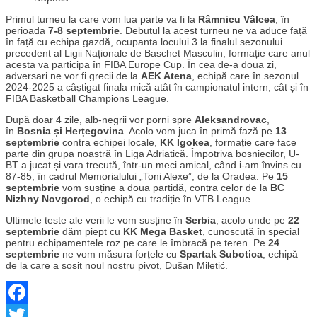
Primul turneu la care vom lua parte va fi la
Râmnicu Vâlcea
, în
perioada
7-8 septembrie
. Debutul la acest turneu ne va aduce față
în față cu echipa gazdă, ocupanta locului 3 la finalul sezonului
precedent al Ligii Naționale de Baschet Masculin, formație care anul
acesta va participa în FIBA Europe Cup. În cea de-a doua zi,
adversari ne vor fi grecii de la
AEK Atena
, echipă care în sezonul
2024-2025 a câștigat finala mică atât în campionatul intern, cât și în
FIBA Basketball Champions League.
După doar 4 zile, alb-negrii vor porni spre
Aleksandrovac
,
în
Bosnia și Herțegovina
. Acolo vom juca în primă fază pe
13
septembrie
contra echipei locale,
KK Igokea
, formație care face
parte din grupa noastră în Liga Adriatică. Împotriva bosniecilor, U-
BT a jucat și vara trecută, într-un meci amical, când i-am învins cu
87-85, în cadrul Memorialului „Toni Alexe”, de la Oradea. Pe
15
septembrie
vom susține a doua partidă, contra celor de la
BC
Nizhny Novgorod
, o echipă cu tradiție în VTB League.
Ultimele teste ale verii le vom susține în
Serbia
, acolo unde pe
22
septembrie
dăm piept cu
KK Mega Basket
, cunoscută în special
pentru echipamentele roz pe care le îmbracă pe teren. Pe
24
septembrie
ne vom măsura forțele cu
Spartak Subotica
, echipă
de la care a sosit noul nostru pivot, Dušan Miletić.
Facebook