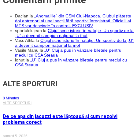
Dacian
la
„Anomaliile” din CSM Cluj-Napoca. Clubul plătește
doi antrenori ai unei secții fără sportivi înregistrați. Oficialii ai
MTS vor descinde în control- EXCLUSIV
sportulclujean
la
Clujul scrie istorie în natație. Un sportiv de la
„U” a devenit campion național la înot
Vass Attila
la
Clujul scrie istorie în natație. Un sportiv de la „U”
a devenit campion național la înot
Vasile Manu
la
„U” Cluj a pus în vânzare biletele pentru
meciul cu CSA Steaua
ionut
la
„U” Cluj a pus în vânzare biletele pentru meciul cu
CSA Steaua
ALTE SPORTURI
8 Minutes
ALTE SPORTURI
De ce apa din jacuzzi este lăptoasă și cum rezolvi
problema corect
august 5, 2026