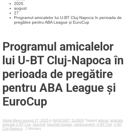
2025
august
27
Programul amicalelor lui U-BT Cluj-Napoca în perioada de
pregătire pentru ABA League și EuroCup
Programul amicalelor
lui U-BT Cluj-Napoca în
perioada de pregătire
pentru ABA League și
EuroCup
Vasile Manu
august 27, 2025
in
BASCHET
,
SLIDER
Tagged
amical
,
amicale
,
amicale U BT Cluj
,
baschet
,
baschet clujean
,
cantonament
,
U-BT Cluj
,
U-BT
Cluj-Napoca
- 2 Minutes