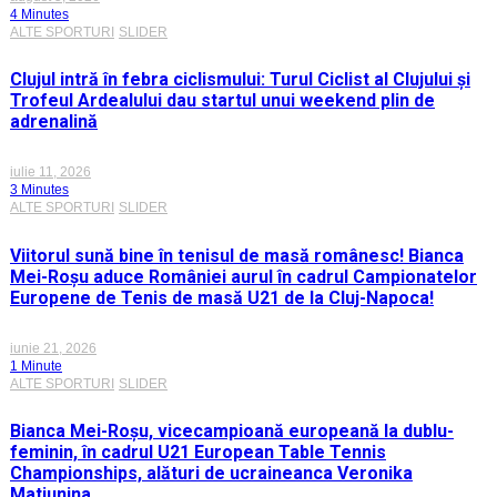
4 Minutes
ALTE SPORTURI
SLIDER
Clujul intră în febra ciclismului: Turul Ciclist al Clujului și
Trofeul Ardealului dau startul unui weekend plin de
adrenalină
iulie 11, 2026
3 Minutes
ALTE SPORTURI
SLIDER
Viitorul sună bine în tenisul de masă românesc! Bianca
Mei-Roșu aduce României aurul în cadrul Campionatelor
Europene de Tenis de masă U21 de la Cluj-Napoca!
iunie 21, 2026
1 Minute
ALTE SPORTURI
SLIDER
Bianca Mei-Roșu, vicecampioană europeană la dublu-
feminin, în cadrul U21 European Table Tennis
Championships, alături de ucraineanca Veronika
Matiunina