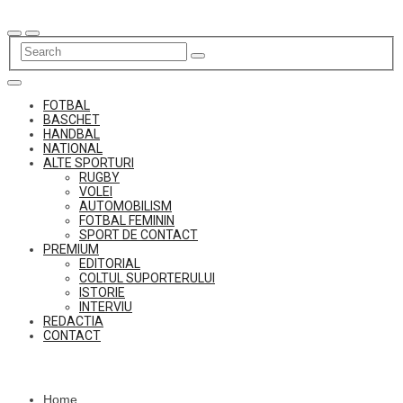
Skip
to
content
FOTBAL
BASCHET
HANDBAL
NATIONAL
ALTE SPORTURI
RUGBY
VOLEI
AUTOMOBILISM
FOTBAL FEMININ
SPORT DE CONTACT
PREMIUM
EDITORIAL
COLTUL SUPORTERULUI
ISTORIE
INTERVIU
REDACTIA
CONTACT
Home