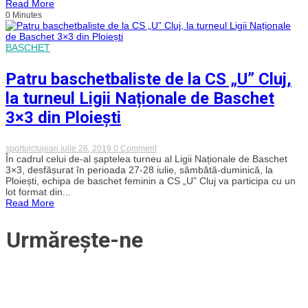
Read More
de
0 Minutes
3×3
s-
a
calificat
BASCHET
la
Jocurile
Patru baschetbaliste de la CS „U” Cluj,
Olimpice
de
la turneul Ligii Naționale de Baschet
la
Tokyo
3×3 din Ploiești
2020!
on
sportulclujean
iulie 26, 2019
0 Comment
Patru
În cadrul celui de-al șaptelea turneu al Ligii Naționale de Baschet
baschetbaliste
3×3, desfășurat în perioada 27-28 iulie, sâmbătă-duminică, la
de
Ploiești, echipa de baschet feminin a CS „U” Cluj va participa cu un
la
lot format din...
CS
Read More
„U”
Cluj,
la
Urmărește-ne
turneul
Ligii
Naționale
de
Baschet
3×3
din
Ploiești