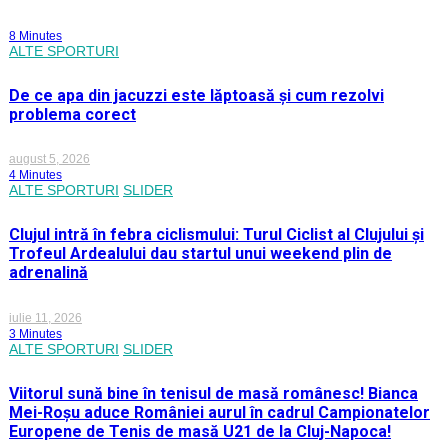
8 Minutes
ALTE SPORTURI
De ce apa din jacuzzi este lăptoasă și cum rezolvi
problema corect
august 5, 2026
4 Minutes
ALTE SPORTURI
SLIDER
Clujul intră în febra ciclismului: Turul Ciclist al Clujului și
Trofeul Ardealului dau startul unui weekend plin de
adrenalină
iulie 11, 2026
3 Minutes
ALTE SPORTURI
SLIDER
Viitorul sună bine în tenisul de masă românesc! Bianca
Mei-Roșu aduce României aurul în cadrul Campionatelor
Europene de Tenis de masă U21 de la Cluj-Napoca!