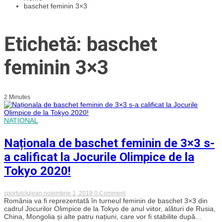
baschet feminin 3×3
Etichetă: baschet
feminin 3×3
2 Minutes
NATIONAL
Naționala de baschet feminin de 3×3 s-
a calificat la Jocurile Olimpice de la
Tokyo 2020!
on
sportulclujean
noiembrie 1, 2019
0 Comment
Naționala
România va fi reprezentată în turneul feminin de baschet 3×3 din
de
cadrul Jocurilor Olimpice de la Tokyo de anul viitor, alături de Rusia,
baschet
China, Mongolia și alte patru națiuni, care vor fi stabilite după...
feminin