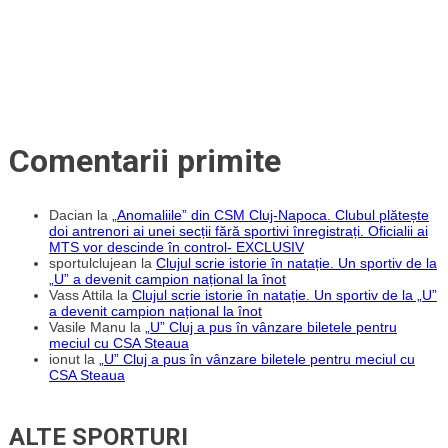
Comentarii primite
Dacian
la
„Anomaliile” din CSM Cluj-Napoca. Clubul plătește
doi antrenori ai unei secții fără sportivi înregistrați. Oficialii ai
MTS vor descinde în control- EXCLUSIV
sportulclujean
la
Clujul scrie istorie în natație. Un sportiv de la
„U” a devenit campion național la înot
Vass Attila
la
Clujul scrie istorie în natație. Un sportiv de la „U”
a devenit campion național la înot
Vasile Manu
la
„U” Cluj a pus în vânzare biletele pentru
meciul cu CSA Steaua
ionut
la
„U” Cluj a pus în vânzare biletele pentru meciul cu
CSA Steaua
ALTE SPORTURI