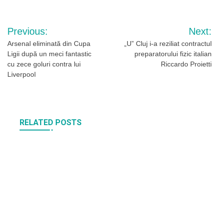
Navigare
Previous:
Next:
în
Arsenal eliminată din Cupa
„U” Cluj i-a reziliat contractul
Ligii după un meci fantastic
preparatorului fizic italian
articole
cu zece goluri contra lui
Riccardo Proietti
Liverpool
RELATED POSTS