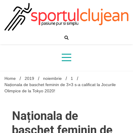
Skip
to
content
Home
2019
noiembrie
1
Naționala de baschet feminin de 3×3 s-a calificat la Jocurile
Olimpice de la Tokyo 2020!
Naționala de
baschet feminin de