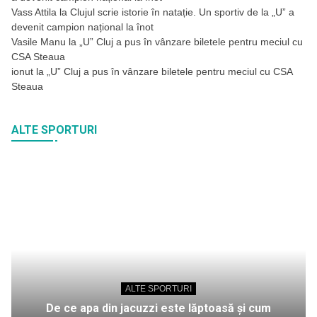
Vass Attila
la
Clujul scrie istorie în natație. Un sportiv de la „U” a
devenit campion național la înot
Vasile Manu
la
„U” Cluj a pus în vânzare biletele pentru meciul cu
CSA Steaua
ionut
la
„U” Cluj a pus în vânzare biletele pentru meciul cu CSA
Steaua
ALTE SPORTURI
ALTE SPORTURI
De ce apa din jacuzzi este lăptoasă și cum