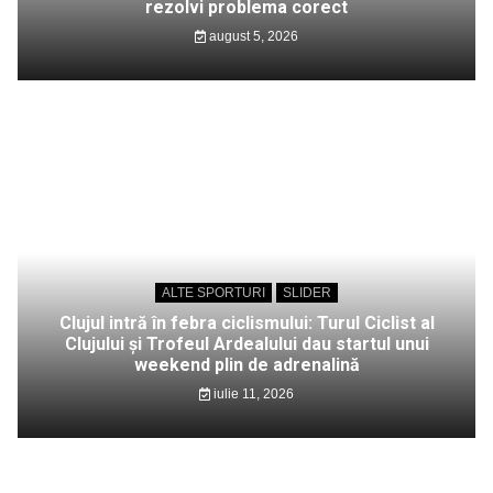
rezolvi problema corect
august 5, 2026
ALTE SPORTURI
SLIDER
Clujul intră în febra ciclismului: Turul Ciclist al
Clujului și Trofeul Ardealului dau startul unui
weekend plin de adrenalină
iulie 11, 2026