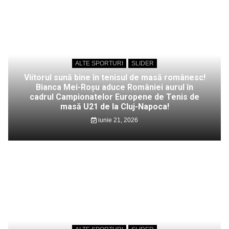
ALTE SPORTURI
SLIDER
Viitorul sună bine în tenisul de masă românesc!
Bianca Mei-Roșu aduce României aurul în
cadrul Campionatelor Europene de Tenis de
masă U21 de la Cluj-Napoca!
iunie 21, 2026