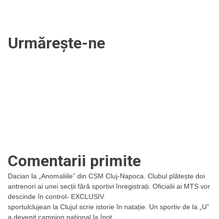
Urmărește-ne
Comentarii primite
Dacian
la
„Anomaliile” din CSM Cluj-Napoca. Clubul plătește doi
antrenori ai unei secții fără sportivi înregistrați. Oficialii ai MTS vor
descinde în control- EXCLUSIV
sportulclujean
la
Clujul scrie istorie în natație. Un sportiv de la „U”
a devenit campion național la înot