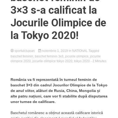
3×3 s-a calificat la
Jocurile Olimpice de
la Tokyo 2020!
sportulclujean
noiembrie 1, 2019
in
NATIONAL
Tagged
baschet feminin
,
baschet feminin 3x3
,
jocurile olimpice
,
jocurile
olimpice 2020
,
jocurile olimpice tokyo 2020
,
tokyo 2020
- 2 Minutes
România va fi reprezentată în turneul feminin de
baschet 3×3 din cadrul Jocurilor Olimpice de la Tokyo
de anul viitor, alături de Rusia, China, Mongolia și
alte patru națiuni, care vor fi stabilite după disputarea
unor turnee de calificare.
Baschetul românesc a obținut această calificare istorică