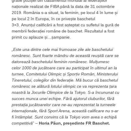
gratie poziției din clasamentul mondial al federațiilor
naționale realizat de FIBA până la data de 31 octombrie
2019. România s-a situat, la feminin, pe locul 4 în lume și
pe locul 2 în Europa, în ce privește baschetul
3×3. Anunțul calificării a fost așteptat cu sufletul la gură de
membrii federației române de baschet. Rezultatul a fost
primit cu aplauze și…șampanie.
„Este una dintre cele mai frumoase zile ale baschetului
românesc. Sunt foarte mândru de această reușită care se
datorează baschetului feminin românesc. Mulțumesc
celor 1000 de jucătoare care au participat în ultimul an la
turnee, Comitetului Olimpic și Sportiv Român, Ministerului
Tineretului, colegilor din federație. Mă bucur că baschetul
românesc se alătură lotului olimpic ce va reprezenta țara
noastră la Jocurile Olimpice de la Tokyo. S-a încununat cu
succes munca unei echipe. Fără ajutorul cluburilor, fără
prestația jucătoarelor care ne-au reprezentat la turneele
internaționale, fără Sport Arena, această calificare nu s-ar
fi întâmplat. Sunt convins că la Tokyo vom avea o echipă
competitivă
” –
Horia Păun, președinte FR Baschet.