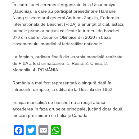
În cadrul unei ceremonii organizate la la Utsunomiya
(Japonia), la care au participat președintele Hamane
Niang și secretarul general Andreas Zagklis, Federația
Internațională de Baschet (FIBA) a anunțat oficial, astăzi,
numele primelor națiuni calificate la turneul de baschet
3×3 din cadrul Jocurilor Olimpice din 2020 în baza
clasamentului mondial al federațiilor naționale.
La feminin, ordinea finală din ierarhia mondială realizata
de FIBA a fost următoarea: 1. Rusia; 2. China; 3.
Mongolia; 4. ROMÂNIA.
România a mai fost reprezentată o singură dată în
intrecerile olimpice, la ediția de la Helsinki din 1952.
Echipa masculină de baschet nu a reușit atunci
accederea în faza grupelor principale, jucând doar două
meciuri preliminare cu Italia și Canada.
Facebook
Twitter
Email
WhatsApp