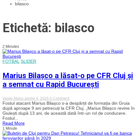
bilasco
Etichetă: bilasco
2 Minutes
FOTBAL
SLIDER
Marius Bilașco a lăsat-o pe CFR Cluj și
a semnat cu Rapid București
on
Vasile Manu
aprilie 4, 2026
0 Comment
Marius
Fostul atacant Marius Bilașco s-a despărțit de formația din Gruia
Bilașco
după aproape 9 ani petrecuți la CFR Cluj. „Marius Bilașco revine în
a
Giulești după 13 ani, de această dată într-un rol de conducere.
lăsat-
Fostul...
o
Read More
pe
1 Minute
CFR
Cluj
și