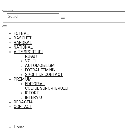
Skip
to
content
FOTBAL
BASCHET
HANDBAL
NATIONAL
ALTE SPORTURI
RUGBY
VOLEI
AUTOMOBILISM
FOTBAL FEMININ
SPORT DE CONTACT
PREMIUM
EDITORIAL
COLTUL SUPORTERULUI
ISTORIE
INTERVIU
REDACTIA
CONTACT
Home