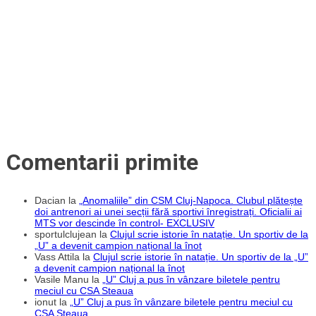
fără
Petrescu
pe
bancă
Comentarii primite
Dacian
la
„Anomaliile” din CSM Cluj-Napoca. Clubul plătește
doi antrenori ai unei secții fără sportivi înregistrați. Oficialii ai
MTS vor descinde în control- EXCLUSIV
sportulclujean
la
Clujul scrie istorie în natație. Un sportiv de la
„U” a devenit campion național la înot
Vass Attila
la
Clujul scrie istorie în natație. Un sportiv de la „U”
a devenit campion național la înot
Vasile Manu
la
„U” Cluj a pus în vânzare biletele pentru
meciul cu CSA Steaua
ionut
la
„U” Cluj a pus în vânzare biletele pentru meciul cu
CSA Steaua