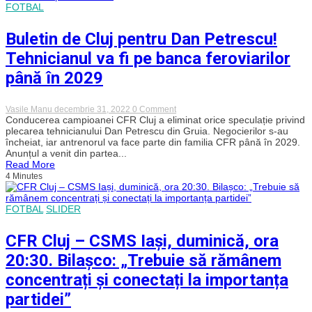
a
FOTBAL
semnat
cu
Rapid
Buletin de Cluj pentru Dan Petrescu!
București
Tehnicianul va fi pe banca feroviarilor
până în 2029
on
Vasile Manu
decembrie 31, 2022
0 Comment
Buletin
Conducerea campioanei CFR Cluj a eliminat orice speculație privind
de
plecarea tehnicianului Dan Petrescu din Gruia. Negocierilor s-au
Cluj
încheiat, iar antrenorul va face parte din familia CFR până în 2029.
pentru
Anunțul a venit din partea...
Dan
Read More
Petrescu!
4 Minutes
Tehnicianul
va
fi
pe
FOTBAL
SLIDER
banca
feroviarilor
până
CFR Cluj – CSMS Iași, duminică, ora
în
2029
20:30. Bilașco: „Trebuie să rămânem
concentrați și conectați la importanța
partidei”