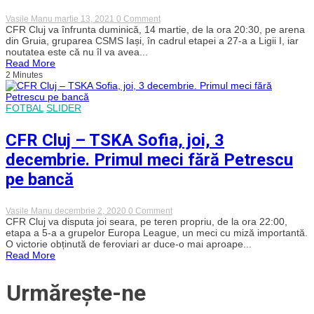
on
Vasile Manu
martie 13, 2021
0 Comment
CFR
CFR Cluj va înfrunta duminică, 14 martie, de la ora 20:30, pe arena
Cluj
din Gruia, gruparea CSMS Iași, în cadrul etapei a 27-a a Ligii I, iar
–
noutatea este că nu îl va avea...
CSMS
Read More
Iași,
2 Minutes
duminică,
ora
20:30.
Bilașco:
FOTBAL
SLIDER
„Trebuie
să
CFR Cluj – TSKA Sofia, joi, 3
rămânem
concentrați
decembrie. Primul meci fără Petrescu
și
conectați
pe bancă
la
importanța
partidei”
on
Vasile Manu
decembrie 2, 2020
0 Comment
CFR
CFR Cluj va disputa joi seara, pe teren propriu, de la ora 22:00,
Cluj
etapa a 5-a a grupelor Europa League, un meci cu miză importantă.
–
O victorie obținută de feroviari ar duce-o mai aproape...
TSKA
Read More
Sofia,
joi,
3
Urmărește-ne
decembrie.
Primul
meci