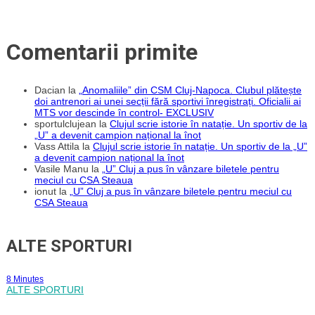
Comentarii primite
Dacian
la
„Anomaliile” din CSM Cluj-Napoca. Clubul plătește
doi antrenori ai unei secții fără sportivi înregistrați. Oficialii ai
MTS vor descinde în control- EXCLUSIV
sportulclujean
la
Clujul scrie istorie în natație. Un sportiv de la
„U” a devenit campion național la înot
Vass Attila
la
Clujul scrie istorie în natație. Un sportiv de la „U”
a devenit campion național la înot
Vasile Manu
la
„U” Cluj a pus în vânzare biletele pentru
meciul cu CSA Steaua
ionut
la
„U” Cluj a pus în vânzare biletele pentru meciul cu
CSA Steaua
ALTE SPORTURI
8 Minutes
ALTE SPORTURI