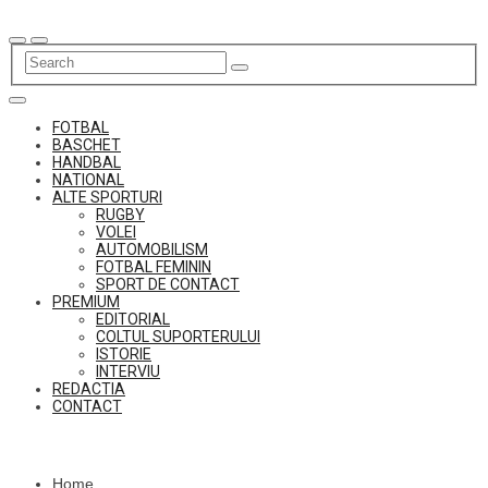
Skip
to
content
FOTBAL
BASCHET
HANDBAL
NATIONAL
ALTE SPORTURI
RUGBY
VOLEI
AUTOMOBILISM
FOTBAL FEMININ
SPORT DE CONTACT
PREMIUM
EDITORIAL
COLTUL SUPORTERULUI
ISTORIE
INTERVIU
REDACTIA
CONTACT
Home