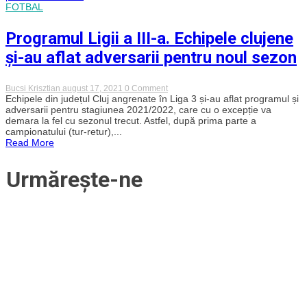
Toate
FOTBAL
rezultatele
Programul Ligii a III-a. Echipele clujene
și-au aflat adversarii pentru noul sezon
on
Bucsi Krisztian
august 17, 2021
0 Comment
Programul
Echipele din județul Cluj angrenate în Liga 3 și-au aflat programul și
Ligii
adversarii pentru stagiunea 2021/2022, care cu o excepție va
a
demara la fel cu sezonul trecut. Astfel, după prima parte a
III-
campionatului (tur-retur),...
a.
Read More
Echipele
clujene
și-
Urmărește-ne
au
aflat
adversarii
pentru
noul
sezon