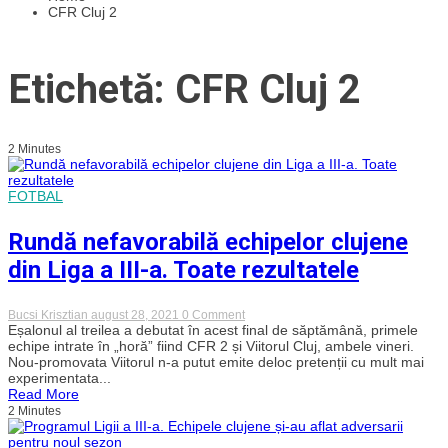
CFR Cluj 2
Etichetă: CFR Cluj 2
2 Minutes
FOTBAL
Rundă nefavorabilă echipelor clujene
din Liga a III-a. Toate rezultatele
on
Bucsi Krisztian
august 28, 2021
0 Comment
Rundă
Eșalonul al treilea a debutat în acest final de săptămână, primele
nefavorabilă
echipe intrate în „horă” fiind CFR 2 și Viitorul Cluj, ambele vineri.
echipelor
Nou-promovata Viitorul n-a putut emite deloc pretenții cu mult mai
clujene
experimentata...
din
Read More
Liga
2 Minutes
a
III-
a.