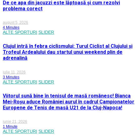
De ce apa din jacuzzi este lăptoasă și cum rezolvi
problema corect
august 5, 2026
4 Minutes
ALTE SPORTURI
SLIDER
Clujul intră în febra ciclismului: Turul Ciclist al Clujului și
Trofeul Ardealului dau startul unui weekend plin de
adrenalină
iulie 11, 2026
3 Minutes
ALTE SPORTURI
SLIDER
Viitorul sună bine în tenisul de masă românesc! Bianca
Mei-Roșu aduce României aurul în cadrul Campionatelor
Europene de Tenis de masă U21 de la Cluj-Napoca!
iunie 21, 2026
1 Minute
ALTE SPORTURI
SLIDER