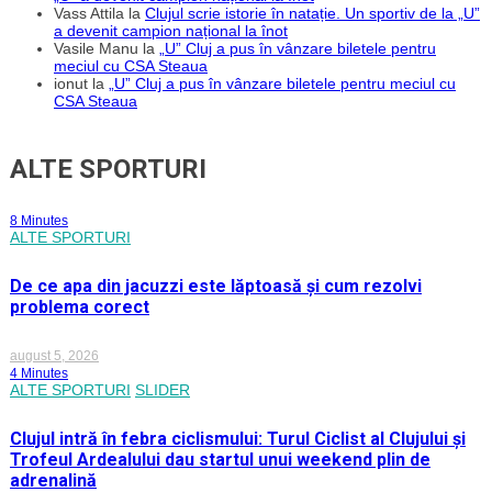
Vass Attila
la
Clujul scrie istorie în natație. Un sportiv de la „U”
a devenit campion național la înot
Vasile Manu
la
„U” Cluj a pus în vânzare biletele pentru
meciul cu CSA Steaua
ionut
la
„U” Cluj a pus în vânzare biletele pentru meciul cu
CSA Steaua
ALTE SPORTURI
8 Minutes
ALTE SPORTURI
De ce apa din jacuzzi este lăptoasă și cum rezolvi
problema corect
august 5, 2026
4 Minutes
ALTE SPORTURI
SLIDER
Clujul intră în febra ciclismului: Turul Ciclist al Clujului și
Trofeul Ardealului dau startul unui weekend plin de
adrenalină