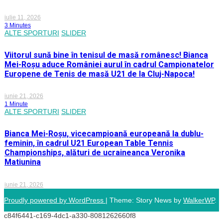
iulie 11, 2026
3 Minutes
ALTE SPORTURI
SLIDER
Viitorul sună bine în tenisul de masă românesc! Bianca
Mei-Roșu aduce României aurul în cadrul Campionatelor
Europene de Tenis de masă U21 de la Cluj-Napoca!
iunie 21, 2026
1 Minute
ALTE SPORTURI
SLIDER
Bianca Mei-Roșu, vicecampioană europeană la dublu-
feminin, în cadrul U21 European Table Tennis
Championships, alături de ucraineanca Veronika
Matiunina
iunie 21, 2026
Proudly powered by WordPress
|
Theme: Story News by
WalkerWP
.
c84f6441-c169-4dc1-a330-8081262660f8