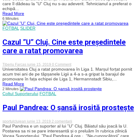
”U”.
care îl dădeau la ”U” Cluj nu s-au adeverit. Tehnicianul a preferat o
Enache
echipă...
a
Read More
semnat
6 Minutes
cu
Hermannstadt
Sibiu
FOTBAL
SLIDER
Cazul ”U” Cluj. Cine este președintele
care a ratat promovarea
on
Tiberiu Farcas
iunie 15, 2019
0 Comment
Cazul
Universitatea Cluj a ratat promovarea în Liga 1. Marșul forțat pornit
”U”
acum trei ani de pe tăpșanele Ligii a 4-a s-a gripat la barajul de
Cluj.
promovare în fața echipei de Liga 1, Hermannstadt Sibiu,...
Cine
Read More
este
2 Minutes
președintele
Coltul Suporterului
FOTBAL
care
a
ratat
Paul Pandrea: O șansă irosită prostește
promovarea
la
sportulclujean
iunie 13, 2019
2 comentarii
Paul
Paul Pandrea e un suporter al lui ”U” Cluj. Băiatul său joacă la U.
Pandrea:
Postarea sa ni se pare interesantă și o preluăm în rubrica zilnică
O
Vocea Suporterului. ”Paul Pandrea 4 ore · “Ne-cunoscătorii” care...