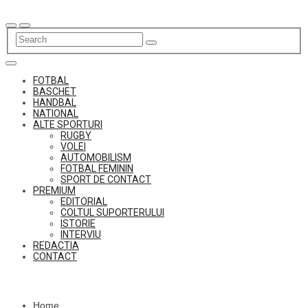
Skip
to
content
FOTBAL
BASCHET
HANDBAL
NATIONAL
ALTE SPORTURI
RUGBY
VOLEI
AUTOMOBILISM
FOTBAL FEMININ
SPORT DE CONTACT
PREMIUM
EDITORIAL
COLTUL SUPORTERULUI
ISTORIE
INTERVIU
REDACTIA
CONTACT
Home