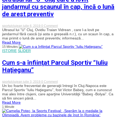
dar
să
jandarmul cu scaunul în cap, încă o lună
merg
în
de arest preventiv
primăvara
europeană
on
sportulclujean
iulie 6, 2019
0 Comment
Ultrasul
Ultrasul lui ”U” Cluj, Ovidiu Traian Vidrean , care l-a lovit pe
lui
jandarmul fără cască (și asta o greșeală n.r.), cu un scaun în cap, a
”U”
mai primit o lună de arest preventiv, informează...
Cluj
Read More
care
15 Minutes
a
ISTORIE
SLIDER
lovit
jandarmul
cu
Cum s-a înfiinţat Parcul Sportiv “Iuliu
scaunul
în
Haţieganu”
cap,
încă
o
lună
on
sportulclujean
iulie 3, 2019
0 Comment
de
Cum
Un loc foarte frecventat de generaţii întregi în Cluj-Napoca este
arest
s-
Parcul Sportiv “Iuliu Haţieganu”, fost Victor Babeş, cum e cunoscut
preventiv
a
mai ales între clujeni, care aparţine Universităţii “Babeş -Bolyai”. Ca
înfiinţat
să fim sinceri până...
Parcul
Read More
Sportiv
1 Minute
“Iuliu
Haţieganu”