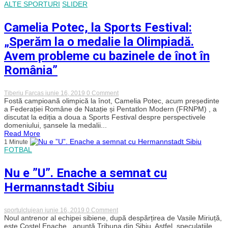
ALTE SPORTURI
SLIDER
Camelia Potec, la Sports Festival:
„Sperăm la o medalie la Olimpiadă.
Avem probleme cu bazinele de înot în
România”
on
Tiberiu Farcas
iunie 16, 2019
0 Comment
Camelia
Fostă campioană olimpică la înot, Camelia Potec, acum președinte
Potec,
a Federației Române de Natație și Pentatlon Modern (FRNPM) , a
la
discutat la ediția a doua a Sports Festival despre perspectivele
Sports
domeniului, șansele la medalii...
Festival:
Read More
„Sperăm
1 Minute
la
FOTBAL
o
medalie
la
Nu e ”U”. Enache a semnat cu
Olimpiadă.
Avem
Hermannstadt Sibiu
probleme
cu
bazinele
de
on
sportulclujean
iunie 16, 2019
0 Comment
înot
Nu
Noul antrenor al echipei sibiene, după despărțirea de Vasile Miriuță,
în
e
este Costel Enache , anunță Tribuna din Sibiu. Astfel, speculațiile
România”