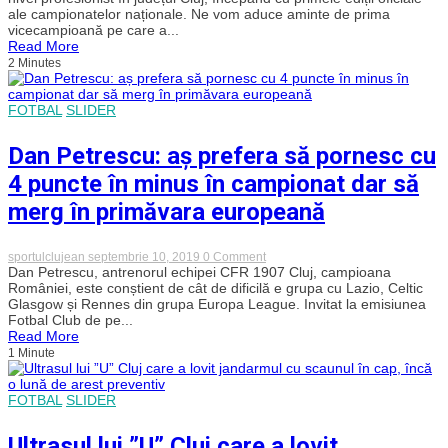
clujean:
ale campionatelor naționale. Ne vom aduce aminte de prima
de
vicecampioană pe care a...
la
Read More
titlurile
2 Minutes
de
vicecampioană
ale
Victoriei
FOTBAL
SLIDER
Cluj,
până
la
Dan Petrescu: aș prefera să pornesc cu
campionatele
câștigate
4 puncte în minus în campionat dar să
de
CFR
merg în primăvara europeană
sau
cele
peste
on
sportulclujean
septembrie 10, 2019
0 Comment
cinci
Dan
Dan Petrescu, antrenorul echipei CFR 1907 Cluj, campioana
decenii
Petrescu:
României, este conștient de cât de dificilă e grupa cu Lazio, Celtic
petrecute
aș
în
Glasgow și Rennes din grupa Europa League. Invitat la emisiunea
prefera
prima
Fotbal Club de pe...
să
ligă
Read More
pornesc
de
1 Minute
cu
Universitatea
4
puncte
în
FOTBAL
SLIDER
minus
în
campionat
Ultrasul lui ”U” Cluj care a lovit