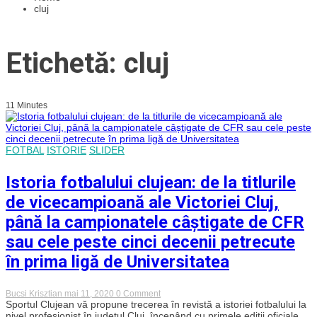
cluj
Etichetă: cluj
11 Minutes
FOTBAL
ISTORIE
SLIDER
Istoria fotbalului clujean: de la titlurile
de vicecampioană ale Victoriei Cluj,
până la campionatele câștigate de CFR
sau cele peste cinci decenii petrecute
în prima ligă de Universitatea
on
Bucsi Krisztian
mai 11, 2020
0 Comment
Istoria
Sportul Clujean vă propune trecerea în revistă a istoriei fotbalului la
fotbalului
nivel profesionist în județul Cluj, începând cu primele ediții oficiale