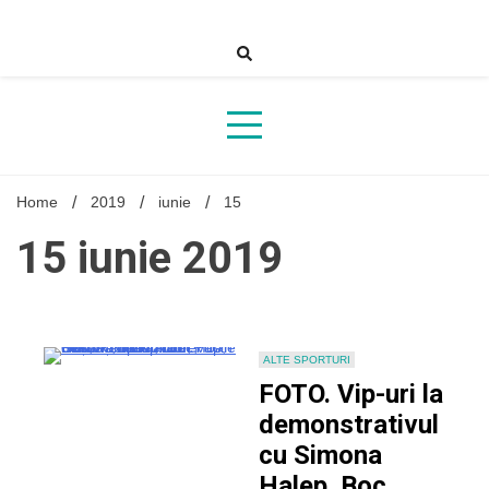
Skip
to
content
Home
2019
iunie
15
15 iunie 2019
ALTE SPORTURI
FOTO. Vip-uri la
demonstrativul
cu Simona
Halep. Boc,