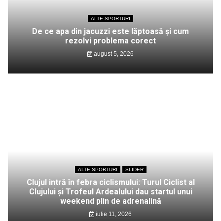
ALTE SPORTURI
De ce apa din jacuzzi este lăptoasă și cum
rezolvi problema corect
august 5, 2026
ALTE SPORTURI
SLIDER
Clujul intră în febra ciclismului: Turul Ciclist al
Clujului și Trofeul Ardealului dau startul unui
weekend plin de adrenalină
iulie 11, 2026