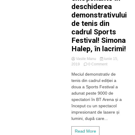
deschiderea
demonstrativului
de tenis din
cadrul Sports
Festival! Simona
Halep, în lacrimi!
Vasile Manu
iunie 15,
on
2019
0 Comment
Spectacol
Meciul demonstrativ de
incendiar
tenis din cadrul ediției a
și
imagini
doua a Sports Festival a
emoționante
adunat peste 9000 de
în
spectatori în BT Arena și a
deschiderea
început cu un spectacol
demonstrativului
impresionant de lasere și
de
lumini, după care...
tenis
din
cadrul
Read More
Sports