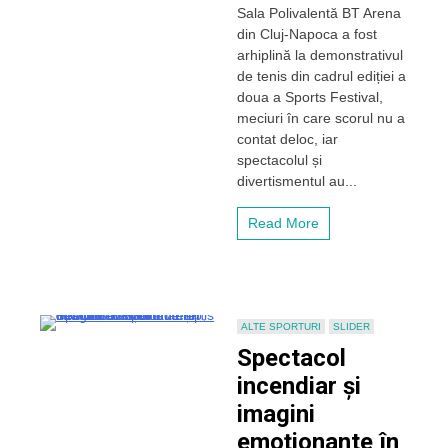
Sala Polivalentă BT Arena
Divertisment
din Cluj-Napoca a fost
la
superlativ
arhiplină la demonstrativul
în
de tenis din cadrul ediției a
demonstrativul
doua a Sports Festival,
de
meciuri în care scorul nu a
tenis
contat deloc, iar
de
spectacolul și
la
Sports
divertismentul au...
Festival!
Emil
Read More
Boc
și
Stere
Halep
au
intrat
ALTE SPORTURI
SLIDER
la
Spectacol
joc!
incendiar și
imagini
emoționante în