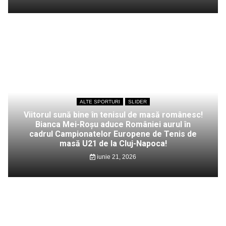
ALTE SPORTURI
SLIDER
Viitorul sună bine în tenisul de masă românesc!
Bianca Mei-Roșu aduce României aurul în
cadrul Campionatelor Europene de Tenis de
masă U21 de la Cluj-Napoca!
iunie 21, 2026