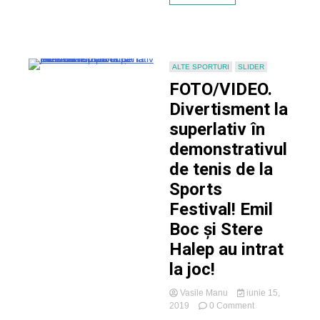
Dâncu,
Vasile
Pușcaș,
Ioan
Aurel
Pop,
ALTE SPORTURI
SLIDER
Horia
FOTO/VIDEO.
Ciorcilă,
Dorel
Divertisment la
Goia
superlativ în
demonstrativul
de tenis de la
Sports
Festival! Emil
Boc și Stere
Halep au intrat
la joc!
Vasile Manu
iunie 15,
on
2019
0 Comment
FOTO/VIDEO.