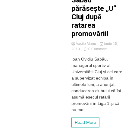
Sabău
și
părăsește „U”
90-
Cluj după
100
de
ratarea
sportivi”
promovării!
Vasile Manu
iunie 15,
on
2019
0 Comment
Sabău
Ioan Ovidiu Sabău,
părăsește
managerul sportiv al
„U”
Cluj
Universității Cluj și cel care
după
a supervizat echipa în
ratarea
ultimele luni, a anunțat
promovării!
conducerea clubului că își
asumă eșecul ratării
promovării în Liga 1 și că
nu mai...
Read More