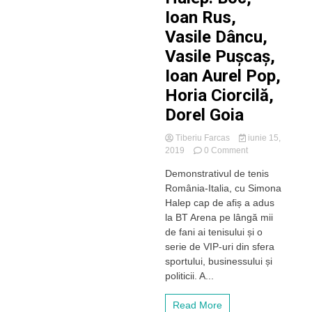
Ioan Rus,
Vasile Dâncu,
Vasile Pușcaș,
Ioan Aurel Pop,
Horia Ciorcilă,
Dorel Goia
Tiberiu Farcas
iunie 15,
on
2019
0 Comment
FOTO.
Demonstrativul de tenis
Vip-
România-Italia, cu Simona
uri
la
Halep cap de afiș a adus
demonstrativul
la BT Arena pe lângă mii
cu
de fani ai tenisului și o
Simona
serie de VIP-uri din sfera
Halep.
sportului, businessului și
Boc,
politicii. A...
Ioan
Rus,
Vasile
Read More