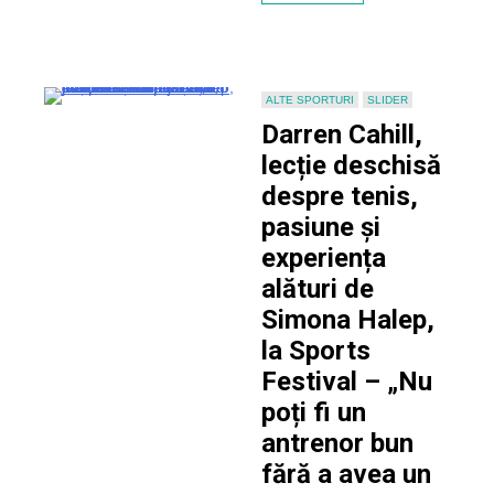
Festival!
Simona
Halep,
în
lacrimi!
ALTE SPORTURI
SLIDER
Darren Cahill,
lecție deschisă
despre tenis,
pasiune și
experiența
alături de
Simona Halep,
la Sports
Festival – „Nu
poți fi un
antrenor bun
fără a avea un