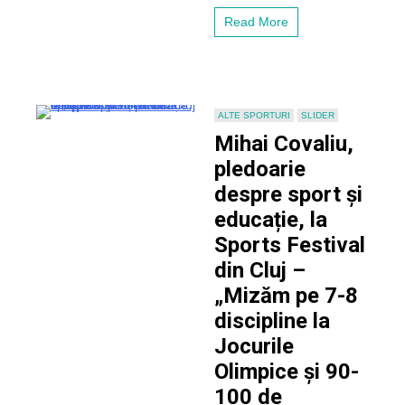
Halep,
Read More
la
Sports
Festival
–
„Nu
poți
ALTE SPORTURI
SLIDER
fi
Mihai Covaliu,
un
antrenor
pledoarie
bun
despre sport și
fără
a
educație, la
avea
Sports Festival
un
jucător
din Cluj –
bun,
„Mizăm pe 7-8
iar
Simona
discipline la
a
fost
Jocurile
o
Olimpice și 90-
jucătoare
foarte
100 de
bună