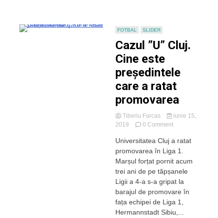
FOTBAL
SLIDER
Cazul ”U” Cluj.
Cine este
președintele
care a ratat
promovarea
Tiberiu Farcas
iunie 15,
on
2019
0 Comment
Cazul
Universitatea Cluj a ratat
”U”
promovarea în Liga 1.
Cluj.
Cine
Marșul forțat pornit acum
este
trei ani de pe tăpșanele
președintele
Ligii a 4-a s-a gripat la
care
barajul de promovare în
a
fața echipei de Liga 1,
ratat
Hermannstadt Sibiu,...
promovarea