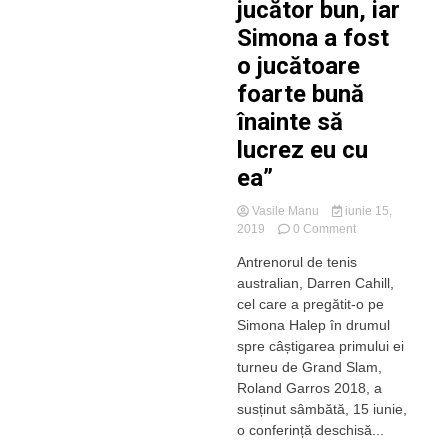
jucător bun, iar
Simona a fost
o jucătoare
foarte bună
înainte să
lucrez eu cu
ea”
Vasile Manu
iunie 15,
on
2019
0 Comment
Darren
Antrenorul de tenis
Cahill,
australian, Darren Cahill,
lecție
deschisă
cel care a pregătit-o pe
despre
Simona Halep în drumul
tenis,
spre câștigarea primului ei
pasiune
turneu de Grand Slam,
și
Roland Garros 2018, a
experiența
susținut sâmbătă, 15 iunie,
alături
de
o conferință deschisă...
Simona