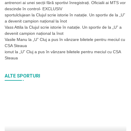
antrenori ai unei secții fără sportivi înregistrați. Oficialii ai MTS vor
descinde în control- EXCLUSIV
sportulclujean
la
Clujul scrie istorie în natație. Un sportiv de la „U”
a devenit campion național la înot
Vass Attila
la
Clujul scrie istorie în natație. Un sportiv de la „U” a
devenit campion național la înot
Vasile Manu
la
„U” Cluj a pus în vânzare biletele pentru meciul cu
CSA Steaua
ionut
la
„U” Cluj a pus în vânzare biletele pentru meciul cu CSA
Steaua
ALTE SPORTURI