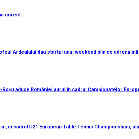
ma corect
i Trofeul Ardealului dau startul unui weekend plin de adrenalină
ei-Roșu aduce României aurul în cadrul Campionatelor Europ
n, în cadrul U21 European Table Tennis Championships, ală