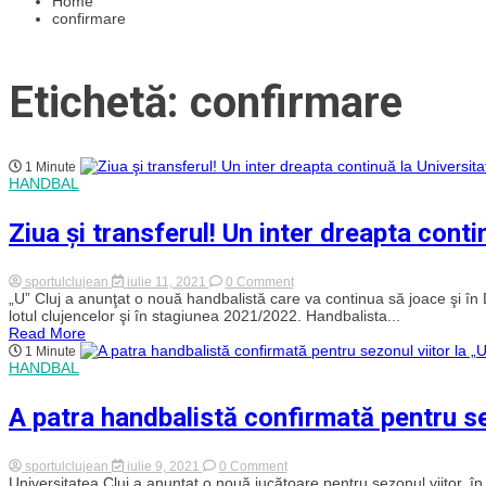
Home
confirmare
Etichetă: confirmare
1 Minute
HANDBAL
Ziua şi transferul! Un inter dreapta conti
on
sportulclujean
iulie 11, 2021
0 Comment
Ziua
„U” Cluj a anunţat o nouă handbalistă care va continua să joace şi în
şi
lotul clujencelor şi în stagiunea 2021/2022. Handbalista...
transferul!
Read More
Un
1 Minute
inter
HANDBAL
dreapta
continuă
la
A patra handbalistă confirmată pentru sez
Universitatea
Cluj
on
sportulclujean
iulie 9, 2021
0 Comment
A
Universitatea Cluj a anunțat o nouă jucătoare pentru sezonul viitor, în