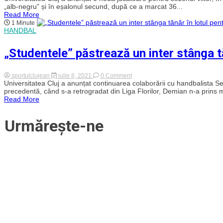
patra
„alb-negru” și în eșalonul secund, după ce a marcat 36...
handbalistă
Read More
confirmată
1 Minute
pentru
HANDBAL
sezonul
viitor
la
„Studentele” păstrează un inter stânga t
„U”
Cluj
on
sportulclujean
iulie 8, 2021
0 Comment
„Studentele”
Universitatea Cluj a anunțat continuarea colaborării cu handbalista S
păstrează
precedentă, când s-a retrogradat din Liga Florilor, Demian n-a prins mu
un
Read More
inter
stânga
tănăr
Urmărește-ne
în
lotul
pentru
eșalonul
secund