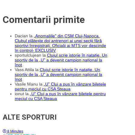
Comentarii primite
Dacian
la
„Anomaliile” din CSM Cluj-Napoca.
Clubul plătește doi antrenori ai unei secții fără
sportivi înregistrați. Oficialii ai MTS vor descinde
în control- EXCLUSIV
sportulclujean
la
Clujul scrie istorie în natație. Un
sportiv de la „U” a devenit campion național la
înot
Vass Attila
la
Clujul scrie istorie în natație. Un
sportiv de la „U” a devenit campion național la
înot
Vasile Manu
la
„U” Cluj a pus în vânzare biletele
pentru meciul cu CSA Steaua
ionut
la
„U” Cluj a pus în vânzare biletele pentru
meciul cu CSA Steaua
ALTE SPORTURI
8 Minutes