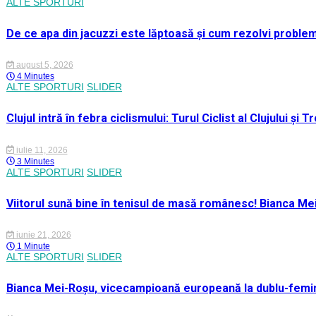
ALTE SPORTURI
De ce apa din jacuzzi este lăptoasă și cum rezolvi proble
august 5, 2026
4 Minutes
ALTE SPORTURI
SLIDER
Clujul intră în febra ciclismului: Turul Ciclist al Clujului ș
iulie 11, 2026
3 Minutes
ALTE SPORTURI
SLIDER
Viitorul sună bine în tenisul de masă românesc! Bianca M
iunie 21, 2026
1 Minute
ALTE SPORTURI
SLIDER
Bianca Mei-Roșu, vicecampioană europeană la dublu-femini