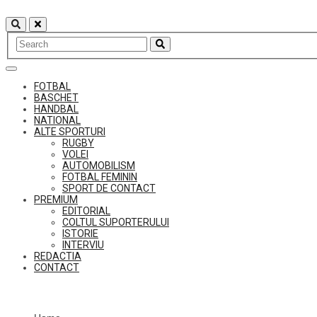
Skip
to
content
FOTBAL
BASCHET
HANDBAL
NATIONAL
ALTE SPORTURI
RUGBY
VOLEI
AUTOMOBILISM
FOTBAL FEMININ
SPORT DE CONTACT
PREMIUM
EDITORIAL
COLTUL SUPORTERULUI
ISTORIE
INTERVIU
REDACTIA
CONTACT