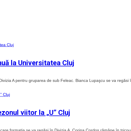
nuă la Universitatea Cluj
 Divizia A pentru gruparea de sub Feleac. Bianca Lupaşcu se va regăsi 
onul viitor la „U” Cluj
 care formația se va regăsi în Divizia A. Corina Cordoș rămâne în tricou