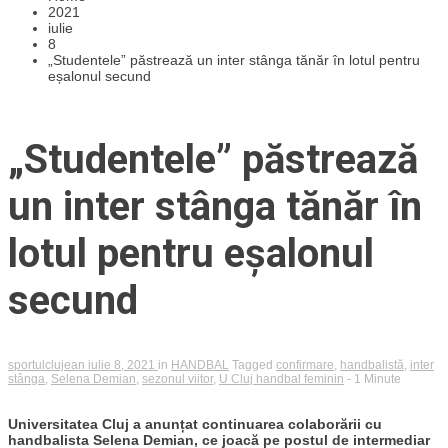
2021
iulie
8
„Studentele” păstrează un inter stânga tănăr în lotul pentru
eșalonul secund
„Studentele” păstrează
un inter stânga tănăr în
lotul pentru eșalonul
secund
sportulclujean
iulie 8, 2021
in
HANDBAL
Tagged
confirmare
,
handbalistă
,
inter
stânga
,
Selena Demian
,
sezonul viitor
,
U Cluj handbal feminin
- 1 Minute
Universitatea Cluj a anunțat continuarea colaborării cu
handbalista Selena Demian, ce joacă pe postul de intermediar