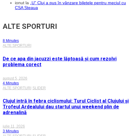
ionut
la
„U” Cluj a pus în vânzare biletele pentru meciul cu
CSA Steaua
ALTE SPORTURI
8 Minutes
ALTE SPORTURI
De ce apa din jacuzzi este lăptoasă și cum rezolvi
problema corect
august 5, 2026
4 Minutes
ALTE SPORTURI
SLIDER
Clujul intră în febra ciclismului: Turul Ciclist al Clujului și
Trofeul Ardealului dau startul unui weekend plin de
adrenalină
iulie 11, 2026
3 Minutes