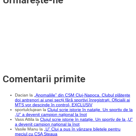
Comentarii primite
Dacian
la
„Anomaliile” din CSM Cluj-Napoca. Clubul plătește
doi antrenori ai unei secții fără sportivi înregistrați. Oficialii ai
MTS vor descinde în control- EXCLUSIV
sportulclujean
la
Clujul scrie istorie în natație. Un sportiv de la
„U” a devenit campion național la înot
Vass Attila
la
Clujul scrie istorie în natație. Un sportiv de la „U”
a devenit campion național la înot
Vasile Manu
la
„U” Cluj a pus în vânzare biletele pentru
meciul cu CSA Steaua