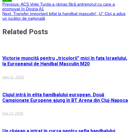
Navigare
Previous:
ACS Volei Turda a rămas fără antrenorul cu care a
WhatsApp
promovat în Divizia A1
Next:
Transfer important bifat la handbal masculin! „U” Cluj a adus
în
un jucător de națională
articole
Related Posts
Victorie muncită pentru „tricolorii” mici în fața Israelului,
la Europeanul de Handbal Masculin M20
iulie 11, 2026
Clujul intră în elita handbalului european. Două
Campionate Europene ajung în BT Arena din Cluj-Napoca
mai 12, 2026
Un clujean a intrat în cursa pentru șefia handbalului