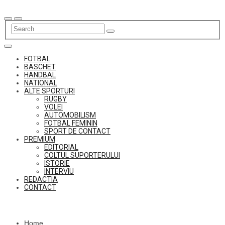
Skip
to
content
FOTBAL
BASCHET
HANDBAL
NATIONAL
ALTE SPORTURI
RUGBY
VOLEI
AUTOMOBILISM
FOTBAL FEMININ
SPORT DE CONTACT
PREMIUM
EDITORIAL
COLTUL SUPORTERULUI
ISTORIE
INTERVIU
REDACTIA
CONTACT
Home