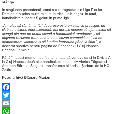
stânga.
În stagiunea precedentă, când s-a retrogradat din Liga Florilor,
Demian n-a prins multe minute în tricoul alb-negru. În total,
handbalista a înscris 5 goluri în prima ligă.
„Am ales să rămân la “U” deoarece este un club cu prestigiu, un
club cu o istorie impresionantă. Îmi doresc nespus să ajut echipa să
ajungă din nou pe prima scenă a handbalului românesc și să
obținem rezultate frumoase în noul sezon competițional, să ne
demonstrăm valoarea și să luptăm împreună până la final.”
, a
declarat sportiva pentru pagina de Facebook U Cluj-Napoca
Handbal Feminin.
Până în acest moment au fost anunțate că vor evolua și în Divizia A
la Cluj-Napoca două alte handbaliste, respectiv Viorica Țăgean și
Andreea Bărbos. Singurul transfer este al Larisei Șerban, de la HC
Zalău.
Foto: arhivă Blănaru Marian
Facebook
Twitter
Email