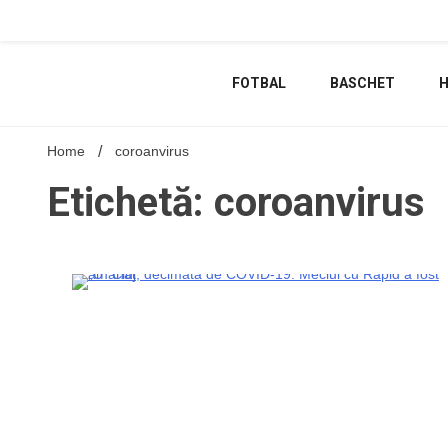
Skip
to
content
FOTBAL
BASCHET
Home
coroanvirus
Etichetă: coroanvirus