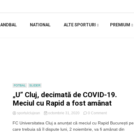
HANDBAL
NATIONAL
ALTE SPORTURI
PREMIUM
FOTBAL
SLIDER
„U” Cluj, decimată de COVID-19.
Meciul cu Rapid a fost amânat
on
sportulclujean
octombrie 31, 2020
0 Comment
„U”
FC Universitatea Cluj a anunțat că meciul cu Rapid București pe
Cluj,
care trebuia să îl dispute luni, 2 noiembrie, va fi amânat din
decimată