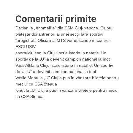
Comentarii primite
Dacian
la
„Anomaliile” din CSM Cluj-Napoca. Clubul
plătește doi antrenori ai unei secții fără sportivi
înregistrați. Oficialii ai MTS vor descinde în control-
EXCLUSIV
sportulclujean
la
Clujul scrie istorie în natație. Un
sportiv de la „U” a devenit campion național la înot
Vass Attila
la
Clujul scrie istorie în natație. Un sportiv
de la „U” a devenit campion național la înot
Vasile Manu
la
„U” Cluj a pus în vânzare biletele pentru
meciul cu CSA Steaua
ionut
la
„U” Cluj a pus în vânzare biletele pentru meciul
cu CSA Steaua