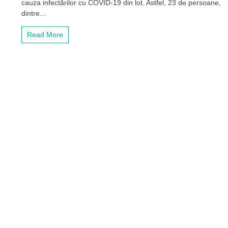
de
cauza infectărilor cu COVID-19 din lot. Astfel, 23 de persoane,
COVID-
dintre...
19.
Meciul
Read More
cu
Rapid
a
fost
amânat