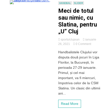
HANDBAL
SLIDER
Meci de totul
sau nimic, cu
Slatina, pentru
„U” Cluj
sportulclujean
ianuarie
on
26, 2021
0 Comment
Meci
Handbalistele Clujului vor
de
disputa două jocuri în Liga
totul
sau
Florilor, la București, în
nimic,
perioada 27-29 ianuarie.
cu
Primul, și cel mai
Slatina,
important, va fi miercuri,
pentru
împotriva celor de la CSM
„U”
Slatina. Un clasic din ultimii
Cluj
ani...
Read More