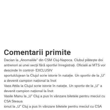
Comentarii primite
Dacian
la
„Anomaliile” din CSM Cluj-Napoca. Clubul plătește doi
antrenori ai unei secții fără sportivi înregistrați. Oficialii ai MTS vor
descinde în control- EXCLUSIV
sportulclujean
la
Clujul scrie istorie în natație. Un sportiv de la „U”
a devenit campion național la înot
Vass Attila
la
Clujul scrie istorie în natație. Un sportiv de la „U” a
devenit campion național la înot
Vasile Manu
la
„U” Cluj a pus în vânzare biletele pentru meciul cu
CSA Steaua
ionut
la
„U” Cluj a pus în vânzare biletele pentru meciul cu CSA