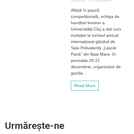
19, 2019
0 Comment
Handbalistele
Aflată în pauză
lui
competițională, echipa de
„U”
Cluj
handbal feminin a
participă
Universității Cluj a dat curs
la
invitației la turneul amical
un
internațional găzduit de
turneu
Sala Polivalentă „Lascăr
amical
Pană” din Baia Mare, în
la
Baia
perioada 20-21
Mare
decembrie, organizator de
în
gazda...
acest
weekend
Read More
Urmărește-ne