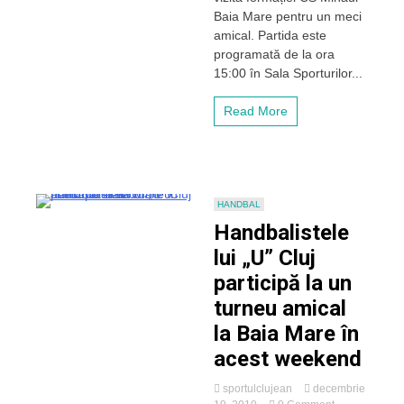
vineri,
Baia Mare pentru un meci
cu
amical. Partida este
Minaur
programată de la ora
Baia
Mare.
15:00 în Sala Sporturilor...
Intrare
liberă
Read More
HANDBAL
Handbalistele
lui „U” Cluj
participă la un
turneu amical
la Baia Mare în
acest weekend
sportulclujean
decembrie
on