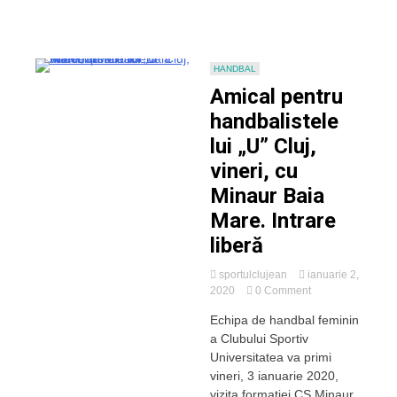
HANDBAL
Amical pentru
handbalistele
lui „U” Cluj,
vineri, cu
Minaur Baia
Mare. Intrare
liberă
sportulclujean
ianuarie 2,
on
2020
0 Comment
Amical
Echipa de handbal feminin
pentru
a Clubului Sportiv
handbalistele
lui
Universitatea va primi
„U”
vineri, 3 ianuarie 2020,
Cluj,
vizita formației CS Minaur