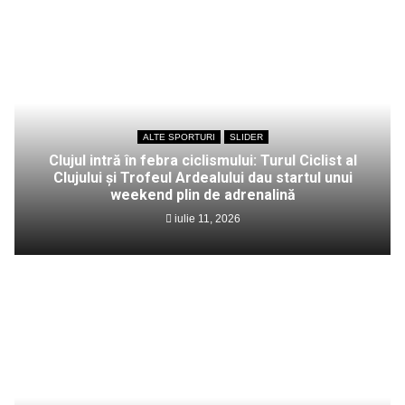
ALTE SPORTURI
SLIDER
Clujul intră în febra ciclismului: Turul Ciclist al
Clujului și Trofeul Ardealului dau startul unui
weekend plin de adrenalină
iulie 11, 2026