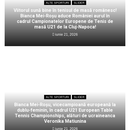
ALTE SPORTURI
SLIDER
Viitorul sună bine în tenisul de masă românesc!
Bianca Mei-Roșu aduce României aurul în
cadrul Campionatelor Europene de Tenis de
masă U21 de la Cluj-Napoca!
iunie 21, 2026
ALTE SPORTURI
SLIDER
Bianca Mei-Roșu, vicecampioană europeană la
dublu-feminin, în cadrul U21 European Table
Tennis Championships, alături de ucraineanca
Veronika Matiunina
iunie 21, 2026