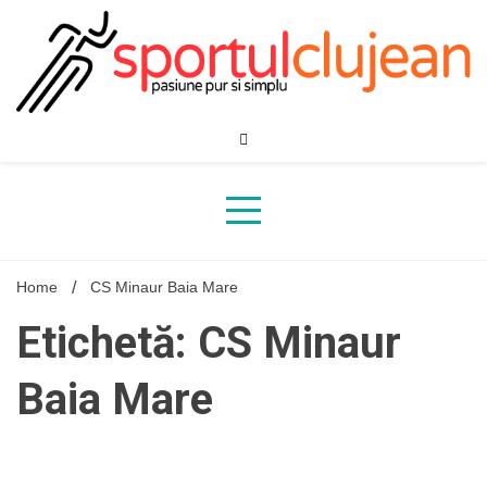
Skip
to
content
Home
CS Minaur Baia Mare
Etichetă: CS Minaur
Baia Mare