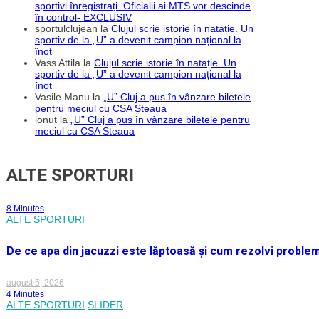
sportivi înregistrați. Oficialii ai MTS vor descinde
în control- EXCLUSIV
sportulclujean
la
Clujul scrie istorie în natație. Un
sportiv de la „U” a devenit campion național la
înot
Vass Attila
la
Clujul scrie istorie în natație. Un
sportiv de la „U” a devenit campion național la
înot
Vasile Manu
la
„U” Cluj a pus în vânzare biletele
pentru meciul cu CSA Steaua
ionut
la
„U” Cluj a pus în vânzare biletele pentru
meciul cu CSA Steaua
ALTE SPORTURI
8 Minutes
ALTE SPORTURI
De ce apa din jacuzzi este lăptoasă și cum rezolvi proble
august 5, 2026
4 Minutes
ALTE SPORTURI
SLIDER