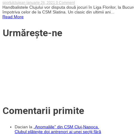
on
sportulclujean
ianuarie 26, 2021
0 Comment
Meci
Handbalistele Clujului vor disputa două jocuri în Liga Florilor, la Bucur
de
împotriva celor de la CSM Slatina. Un clasic din ultimii ani...
totul
Read More
sau
nimic,
cu
Urmărește-ne
Slatina,
pentru
„U”
Cluj
Comentarii primite
Dacian
la
„Anomaliile” din CSM Cluj-Napoca.
Clubul plătește doi antrenori ai unei secții fără