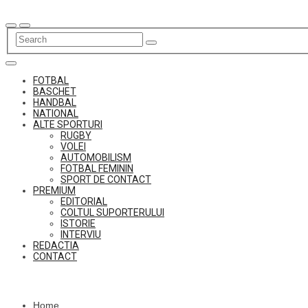
Skip
to
content
FOTBAL
BASCHET
HANDBAL
NATIONAL
ALTE SPORTURI
RUGBY
VOLEI
AUTOMOBILISM
FOTBAL FEMININ
SPORT DE CONTACT
PREMIUM
EDITORIAL
COLTUL SUPORTERULUI
ISTORIE
INTERVIU
REDACTIA
CONTACT
Home