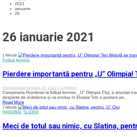
2021
ianuarie
26
26 ianuarie 2021
1 Minute
Fotbal feminin
Pierdere importantă pentru „U” Olimpia! 
on
sportulclujean
ianuarie 26, 2021
0 Comment
Pierdere
Campioana României la fotbal feminin, „U” Olimpia Cluj, a anunțat tra
importantă
desparte de ardelence și va evolua în Elveția! Într-o postare pe...
pentru
Read More
„U”
1 Minute
Olimpia!
HANDBAL
SLIDER
Teo
Meluță
se
Meci de totul sau nimic, cu Slatina, pentr
transferă
în
străinătate