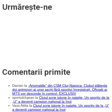
mijlocaș
Urmărește-ne
cu
aproape
200
de
meciuri
în
fotbalul
italian
vine
în
Gruia
Comentarii primite
Dacian
la
„Anomaliile” din CSM Cluj-Napoca. Clubul plătește
doi antrenori ai unei secții fără sportivi înregistrați. Oficialii ai
MTS vor descinde în control- EXCLUSIV
sportulclujean
la
Clujul scrie istorie în natație. Un sportiv de la
„U” a devenit campion național la înot
Vass Attila
la
Clujul scrie istorie în natație. Un sportiv de la „U”
a devenit campion național la înot