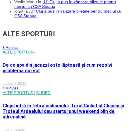
Vasile Manu
la
„U” Cluj a pus în vânzare biletele pentru
meciul cu CSA Steaua
ionut
la
„U” Cluj a pus în vânzare biletele pentru meciul cu
CSA Steaua
ALTE SPORTURI
8 Minutes
ALTE SPORTURI
De ce apa din jacuzzi este lăptoasă și cum rezolvi
problema corect
august 5, 2026
4 Minutes
ALTE SPORTURI
SLIDER
Clujul intră în febra ciclismului: Turul Ciclist al Clujului și
Trofeul Ardealului dau startul unui weekend plin de
adrenalină
iulie 11, 2026