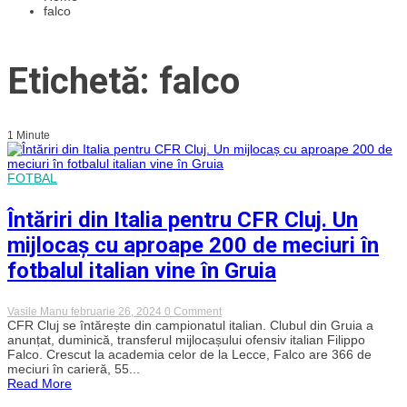
falco
Etichetă: falco
1 Minute
FOTBAL
Întăriri din Italia pentru CFR Cluj. Un
mijlocaș cu aproape 200 de meciuri în
fotbalul italian vine în Gruia
on
Vasile Manu
februarie 26, 2024
0 Comment
Întăriri
CFR Cluj se întărește din campionatul italian. Clubul din Gruia a
din
anunțat, duminică, transferul mijlocașului ofensiv italian Filippo
Italia
Falco. Crescut la academia celor de la Lecce, Falco are 366 de
pentru
meciuri în carieră, 55...
CFR
Read More
Cluj.
Un