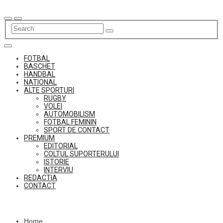
Skip
to
content
FOTBAL
BASCHET
HANDBAL
NATIONAL
ALTE SPORTURI
RUGBY
VOLEI
AUTOMOBILISM
FOTBAL FEMININ
SPORT DE CONTACT
PREMIUM
EDITORIAL
COLTUL SUPORTERULUI
ISTORIE
INTERVIU
REDACTIA
CONTACT
Home