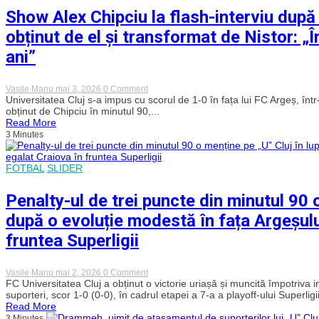
cu
Show Alex Chipciu la flash-interviu după 
FC
Argeș,
obținut de el și transformat de Nistor: „
la
ultimul
ani”
meci
pentru
Ciprian
Deac!
on
Vasile Manu
mai 3, 2026
0 Comment
Coregrafie
Show
Universitatea Cluj s-a impus cu scorul de 1-0 în fața lui FC Argeș, înt
impresionantă
Alex
obținut de Chipciu în minutul 90,...
a
Chipciu
Read More
peluzei
la
vișinii
3 Minutes
flash-
pentru
interviu
un
după
simbol
FOTBAL
SLIDER
victoria
în
cu
Gruia
FC
Penalty-ul de trei puncte din minutul 90 o
Argeș,
dintr-
după o evoluție modestă în fața Argeșului
un
penalty
fruntea Superligii
obținut
de
el
și
on
Vasile Manu
mai 2, 2026
0 Comment
transformat
Penalty-
FC Universitatea Cluj a obținut o victorie uriașă și muncită împotriva 
de
ul
suporteri, scor 1-0 (0-0), în cadrul etapei a 7-a a playoff-ului Superligii,
Nistor:
de
Read More
„Îmi
trei
tremurau
3 Minutes