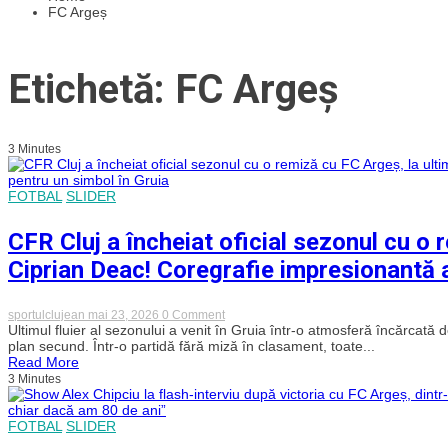
FC Argeș
Etichetă: FC Argeș
3 Minutes
FOTBAL
SLIDER
CFR Cluj a încheiat oficial sezonul cu o 
Ciprian Deac! Coregrafie impresionantă a 
on
sportulclujean
mai 23, 2026
0 Comment
CFR
Ultimul fluier al sezonului a venit în Gruia într-o atmosferă încărcată
Cluj
plan secund. Într-o partidă fără miză în clasament, toate...
a
Read More
încheiat
3 Minutes
oficial
sezonul
cu
FOTBAL
SLIDER
o
remiză