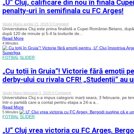
„U” Cluj, calificare din nou în finala Cup
vrea
o
penalty-uri în semifinala cu FC Argeș!
nouă
victorie
cu
FC
on
Vasile Manu
aprilie 21, 2026
0 Comment
Argeș,
„U”
Universitatea Cluj este prima finalistă a Cupei României Betano, după o
în
Cluj,
după 120 de minute și 5-4 la loviturile de...
fața
calificare
Read More
propriilor
din
4 Minutes
suporteri!
nou
în
finala
FOTBAL
SLIDER
Cupei
României,
după
„Cu toții în Gruia”! Victorie fără emoții 
o
victorie
derby-ului cu rivala CFR! „Studenții” au u
dramatică
la
penalty-
uri
on
Vasile Manu
februarie 3, 2026
0 Comment
în
„Cu
Universitatea Cluj s-a impus categoric marți seara, 3 februarie, pe ter
semifinala
toții
într-o partidă care a contat pentru etapa a 24-a a...
cu
în
Read More
FC
Gruia”!
Argeș!
5 Minutes
Victorie
FOTBAL
SLIDER
fără
emoții
pentru
„U” Cluj vrea victoria cu FC Argeș. Bergo
„U”