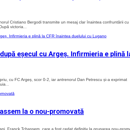
enorul Cristiano Bergodi transmite un mesaj clar înaintea confruntării c
upă victoria...
upă eșecul cu Argeș. Infirmieria e plină l
priu, cu FC Argeș, scor 0-2, iar antrenorul Dan Petrescu și-a exprimat
uia...
Tchassem la o nou-promovată
6 ani, Franck Tchassem, care a fost cedat definitiv la gruparea nou-pro