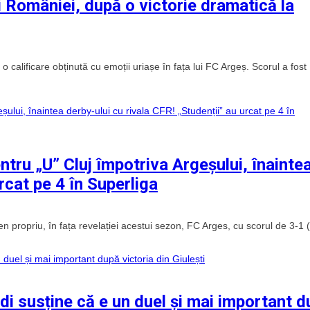
ei României, după o victorie dramatică la
 calificare obținută cu emoții uriașe în fața lui FC Argeș. Scorul a fost
pentru „U” Cluj împotriva Argeșului, înainte
rcat pe 4 în Superliga
en propriu, în fața revelației acestui sezon, FC Arges, cu scorul de 3-1 (
di susține că e un duel și mai important 