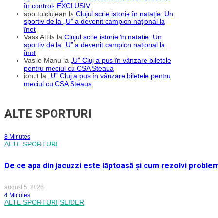
în control- EXCLUSIV
sportulclujean
la
Clujul scrie istorie în natație. Un
sportiv de la „U” a devenit campion național la
înot
Vass Attila
la
Clujul scrie istorie în natație. Un
sportiv de la „U” a devenit campion național la
înot
Vasile Manu
la
„U” Cluj a pus în vânzare biletele
pentru meciul cu CSA Steaua
ionut
la
„U” Cluj a pus în vânzare biletele pentru
meciul cu CSA Steaua
ALTE SPORTURI
8 Minutes
ALTE SPORTURI
De ce apa din jacuzzi este lăptoasă și cum rezolvi proble
august 5, 2026
4 Minutes
ALTE SPORTURI
SLIDER