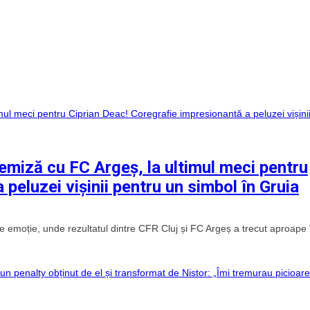
remiză cu FC Argeș, la ultimul meci pentru
peluzei vișinii pentru un simbol în Gruia
 de emoție, unde rezultatul dintre CFR Cluj și FC Argeș a trecut aproape 