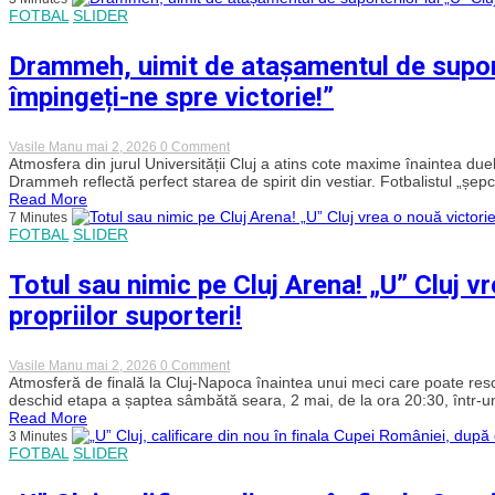
puncte
picioarele,
FOTBAL
SLIDER
din
chiar
minutul
dacă
90
Drammeh, uimit de atașamentul de suporteri
am
o
80
menține
împingeți-ne spre victorie!”
de
pe
ani”
„U”
Cluj
în
on
Vasile Manu
mai 2, 2026
0 Comment
lupta
Drammeh,
Atmosfera din jurul Universității Cluj a atins cote maxime înaintea du
pentru
uimit
Drammeh reflectă perfect starea de spirit din vestiar. Fotbalistul „șepcilo
titlu,
de
Read More
după
atașamentul
7 Minutes
o
de
FOTBAL
SLIDER
evoluție
suporterilor
modestă
lui
în
„U”
Totul sau nimic pe Cluj Arena! „U” Cluj v
fața
Cluj:
Argeșului!
„Ieșiți
propriilor suporteri!
„Șepcile
din
Roșii”
case
au
și
egalat
împingeți-
on
Vasile Manu
mai 2, 2026
0 Comment
Craiova
ne
Totul
Atmosferă de finală la Cluj-Napoca înaintea unui meci care poate rescri
în
spre
sau
deschid etapa a șaptea sâmbătă seara, 2 mai, de la ora 20:30, într-un
fruntea
victorie!”
nimic
Read More
Superligii
pe
3 Minutes
Cluj
FOTBAL
SLIDER
Arena!
„U”
Cluj