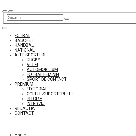
Skip
to
content
FOTBAL
BASCHET
HANDBAL
NATIONAL
ALTE SPORTURI
RUGBY
VOLEI
AUTOMOBILISM
FOTBAL FEMININ
SPORT DE CONTACT
PREMIUM
EDITORIAL
COLTUL SUPORTERULUI
ISTORIE
INTERVIU
REDACTIA
CONTACT
Home