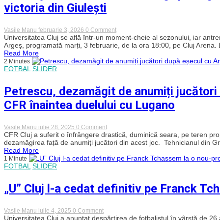
Cluj
victoria din Giulești
împotriva
Argeșului,
înaintea
derby-
on
Vasile Manu
februarie 3, 2026
0 Comment
ului
„U”
Universitatea Cluj se află într-un moment-cheie al sezonului, iar antr
cu
Cluj
Argeș, programată marți, 3 februarie, de la ora 18:00, pe Cluj Arena. D
rivala
vrea
Read More
CFR!
victoria
2 Minutes
„Studenții”
cu
FOTBAL
SLIDER
au
FC
urcat
Argeș.
pe
Bergodi
Petrescu, dezamăgit de anumiți jucători d
4
susține
în
că
CFR înaintea duelului cu Lugano
Superliga
e
un
duel
și
on
Vasile Manu
iulie 28, 2025
0 Comment
mai
Petrescu,
CFR Cluj a suferit o înfrângere drastică, duminică seara, pe teren pro
important
dezamăgit
dezamăgirea față de anumiți jucători din acest joc. Tehnicianul din Gr
după
de
Read More
victoria
anumiți
1 Minute
din
jucători
FOTBAL
SLIDER
Giulești
după
eșecul
cu
„U” Cluj l-a cedat definitiv pe Franck 
Argeș.
Infirmieria
e
plină
on
Vasile Manu
iulie 4, 2025
0 Comment
la
„U”
Universitatea Cluj a anunțat despărțirea de fotbalistul în vârstă de 2