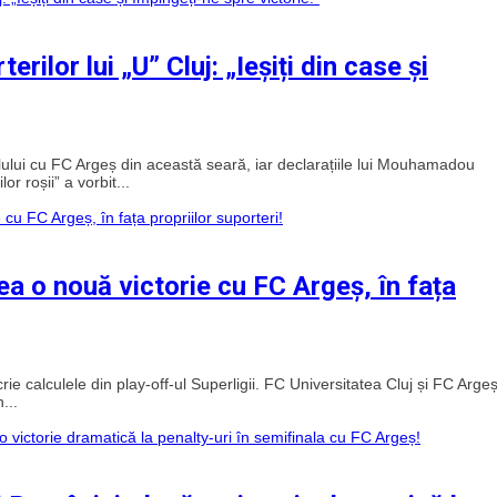
lor lui „U” Cluj: „Ieșiți din case și
elului cu FC Argeș din această seară, iar declarațiile lui Mouhamadou
r roșii” a vorbit...
rea o nouă victorie cu FC Argeș, în fața
e calculele din play-off-ul Superligii. FC Universitatea Cluj și FC Arge
...