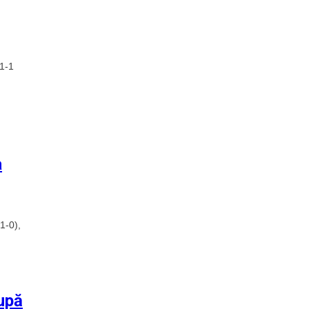
 1-1
a
1-0),
după