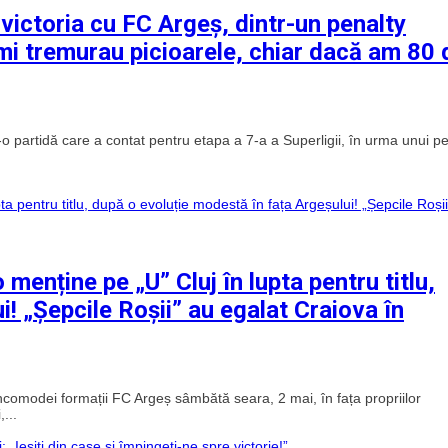
victoria cu FC Argeș, dintr-un penalty
Îmi tremurau picioarele, chiar dacă am 80 
r-o partidă care a contat pentru etapa a 7-a a Superligii, în urma unui p
 menține pe „U” Cluj în lupta pentru titlu,
! „Șepcile Roșii” au egalat Craiova în
incomodei formații FC Argeș sâmbătă seara, 2 mai, în fața propriilor
...