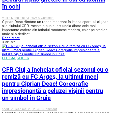
mai
în ochi
simt
bine
în
mediul
on
Vasile Manu
mai 23, 2026
0 Comment
acesta”
Ultimul
Ciprian Deac rămâne un reper important în istoria sportului clujean
fluier
și a clubului CFR. Acesta a pus punct uneia dintre cele mai
pentru
importante cariere din fotbalul românesc modern, chiar pe stadionul
Ciprian
unde și-a dedicat...
Deac.
Read More
Decarul
3 Minutes
a
pus
ghetele
în
cui
FOTBAL
SLIDER
cu
lacrimi
în
CFR Cluj a încheiat oficial sezonul cu o
ochi
remiză cu FC Argeș, la ultimul meci
pentru Ciprian Deac! Coregrafie
impresionantă a peluzei vișinii pentru
un simbol în Gruia
on
sportulclujean
mai 23, 2026
0 Comment
CFR
Ultimul fluier al sezonului a venit în Gruia într-o atmosferă încărcată