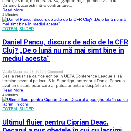
seara, 23 mai, de la ora 20:30, „Șepcile roșii” primesc vizita lui
vicecampion
Dinamo București într-o confruntare...
la
Read More
gât,
4 Minutes
„Șepcile
roșii”
primesc
vizita
FOTBAL
SLIDER
lui
Dinamo,
într-
Daniel Pancu, discurs de adio de la CFR
un
duel
Cluj? „De o lună nu mă mai simt bine în
al
orgoliilor
mediul acesta”
în
ultima
etapă
on
Vasile Manu
mai 23, 2026
0 Comment
a
Daniel
Deși a reușit să califice echipa în UEFA Conference League și să
sezonului
Pancu,
termine sezonul pe locul 3 în Superliga, antrenorul Daniel Pancu a
discurs
avut un discurs bizar care ar putea anunța o despărțire de...
de
Read More
adio
4 Minutes
de
la
CFR
Cluj?
FOTBAL
SLIDER
„De
o
Ultimul fluier pentru Ciprian Deac.
lună
nu
Decarul a pus ghetele în cui cu lacrimi
mă