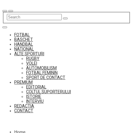
Skip
to
content
FOTBAL
BASCHET
HANDBAL
NATIONAL
ALTE SPORTURI
RUGBY
VOLEI
AUTOMOBILISM
FOTBAL FEMININ
SPORT DE CONTACT
PREMIUM
EDITORIAL
COLTUL SUPORTERULUI
ISTORIE
INTERVIU
REDACTIA
CONTACT
Home