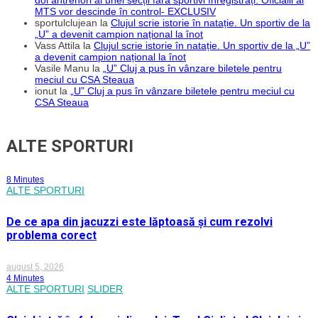
MTS vor descinde în control- EXCLUSIV
sportulclujean
la
Clujul scrie istorie în natație. Un sportiv de la
„U” a devenit campion național la înot
Vass Attila
la
Clujul scrie istorie în natație. Un sportiv de la „U”
a devenit campion național la înot
Vasile Manu
la
„U” Cluj a pus în vânzare biletele pentru
meciul cu CSA Steaua
ionut
la
„U” Cluj a pus în vânzare biletele pentru meciul cu
CSA Steaua
ALTE SPORTURI
8 Minutes
ALTE SPORTURI
De ce apa din jacuzzi este lăptoasă și cum rezolvi
problema corect
august 5, 2026
4 Minutes
ALTE SPORTURI
SLIDER