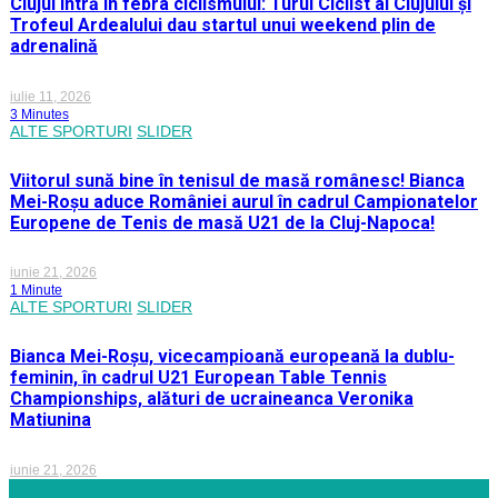
Clujul intră în febra ciclismului: Turul Ciclist al Clujului și
Trofeul Ardealului dau startul unui weekend plin de
adrenalină
iulie 11, 2026
3 Minutes
ALTE SPORTURI
SLIDER
Viitorul sună bine în tenisul de masă românesc! Bianca
Mei-Roșu aduce României aurul în cadrul Campionatelor
Europene de Tenis de masă U21 de la Cluj-Napoca!
iunie 21, 2026
1 Minute
ALTE SPORTURI
SLIDER
Bianca Mei-Roșu, vicecampioană europeană la dublu-
feminin, în cadrul U21 European Table Tennis
Championships, alături de ucraineanca Veronika
Matiunina
iunie 21, 2026