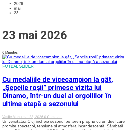
2026
mai
23
23 mai 2026
6 Minutes
FOTBAL
SLIDER
Cu medaliile de vicecampion la gât,
„Șepcile roșii” primesc vizita lui
Dinamo, într-un duel al orgoliilor în
ultima etapă a sezonului
on
Vasile Manu
mai 23, 2026
0 Comment
Cu
Universitatea Cluj încheie sezonul pe teren propriu cu un duel care
medaliile
promite spectacol, tensiune și atmosferă incandescentă. Sâmbătă
de