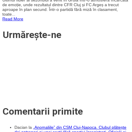
Cluj
de emoție, unde rezultatul dintre CFR Cluj și FC Argeș a trecut
a
aproape în plan secund. Într-o partidă fără miză în clasament,
încheiat
toate...
oficial
Read More
sezonul
cu
o
Urmărește-ne
remiză
cu
FC
Argeș,
la
ultimul
meci
pentru
Ciprian
Deac!
Coregrafie
impresionantă
a
peluzei
vișinii
pentru
un
simbol
în
Comentarii primite
Gruia
Dacian
la
„Anomaliile” din CSM Cluj-Napoca. Clubul plătește
doi antrenori ai unei secții fără sportivi înregistrați. Oficialii ai