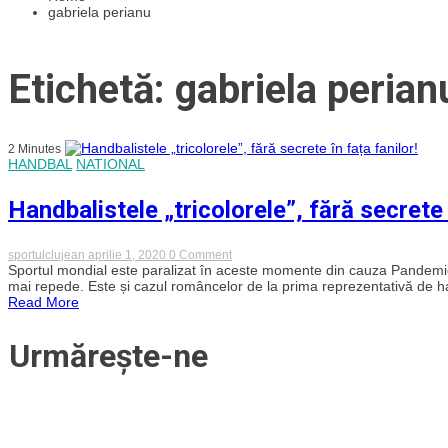
gabriela perianu
Etichetă: gabriela perian
2 Minutes
HANDBAL
NATIONAL
Handbalistele „tricolorele”, fără secrete 
on
sportulclujean
aprilie 1, 2020
0 Comment
Handbalistele
Sportul mondial este paralizat în aceste momente din cauza Pandemie
„tricolorele”,
mai repede. Este și cazul româncelor de la prima reprezentativă de ha
fără
Read More
secrete
în
fața
Urmărește-ne
fanilor!