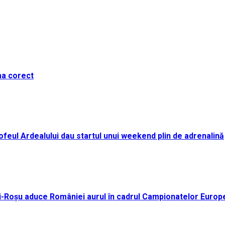
ma corect
i Trofeul Ardealului dau startul unui weekend plin de adrenalină
ei-Roșu aduce României aurul în cadrul Campionatelor Europ