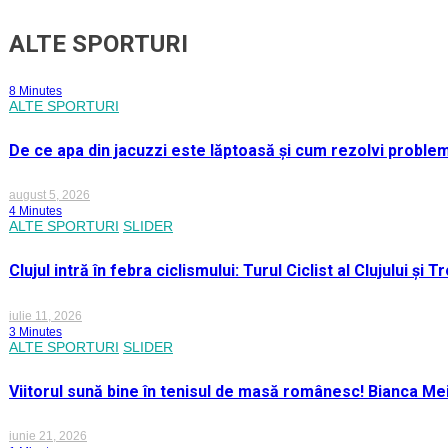
ALTE SPORTURI
8 Minutes
ALTE SPORTURI
De ce apa din jacuzzi este lăptoasă și cum rezolvi proble
august 5, 2026
4 Minutes
ALTE SPORTURI
SLIDER
Clujul intră în febra ciclismului: Turul Ciclist al Clujului ș
iulie 11, 2026
3 Minutes
ALTE SPORTURI
SLIDER
Viitorul sună bine în tenisul de masă românesc! Bianca M
iunie 21, 2026