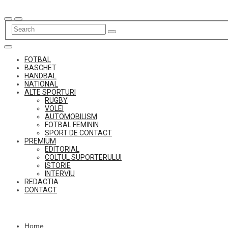
Skip
to
content
FOTBAL
BASCHET
HANDBAL
NATIONAL
ALTE SPORTURI
RUGBY
VOLEI
AUTOMOBILISM
FOTBAL FEMININ
SPORT DE CONTACT
PREMIUM
EDITORIAL
COLTUL SUPORTERULUI
ISTORIE
INTERVIU
REDACTIA
CONTACT
Home