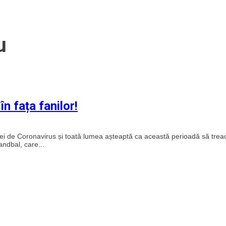
u
în fața fanilor!
i de Coronavirus și toată lumea așteaptă ca această perioadă să trea
ndbal, care...