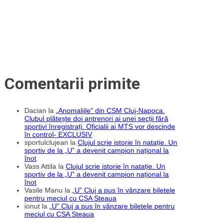
Comentarii primite
Dacian
la
„Anomaliile” din CSM Cluj-Napoca.
Clubul plătește doi antrenori ai unei secții fără
sportivi înregistrați. Oficialii ai MTS vor descinde
în control- EXCLUSIV
sportulclujean
la
Clujul scrie istorie în natație. Un
sportiv de la „U” a devenit campion național la
înot
Vass Attila
la
Clujul scrie istorie în natație. Un
sportiv de la „U” a devenit campion național la
înot
Vasile Manu
la
„U” Cluj a pus în vânzare biletele
pentru meciul cu CSA Steaua
ionut
la
„U” Cluj a pus în vânzare biletele pentru
meciul cu CSA Steaua