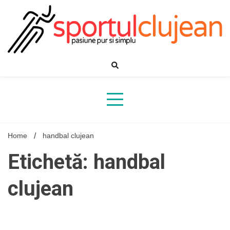
Skip
to
content
Home
handbal clujean
Etichetă: handbal
clujean