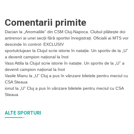
Comentarii primite
Dacian
la
„Anomaliile” din CSM Cluj-Napoca. Clubul plătește doi
antrenori ai unei secții fără sportivi înregistrați. Oficialii ai MTS vor
descinde în control- EXCLUSIV
sportulclujean
la
Clujul scrie istorie în natație. Un sportiv de la „U”
a devenit campion național la înot
Vass Attila
la
Clujul scrie istorie în natație. Un sportiv de la „U” a
devenit campion național la înot
Vasile Manu
la
„U” Cluj a pus în vânzare biletele pentru meciul cu
CSA Steaua
ionut
la
„U” Cluj a pus în vânzare biletele pentru meciul cu CSA
Steaua
ALTE SPORTURI