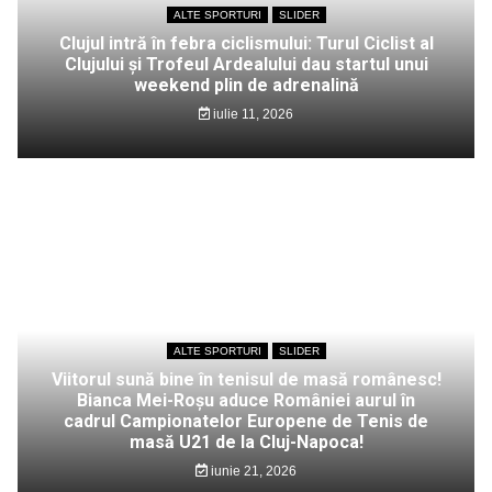
ALTE SPORTURI
SLIDER
Clujul intră în febra ciclismului: Turul Ciclist al
Clujului și Trofeul Ardealului dau startul unui
weekend plin de adrenalină
iulie 11, 2026
ALTE SPORTURI
SLIDER
Viitorul sună bine în tenisul de masă românesc!
Bianca Mei-Roșu aduce României aurul în
cadrul Campionatelor Europene de Tenis de
masă U21 de la Cluj-Napoca!
iunie 21, 2026