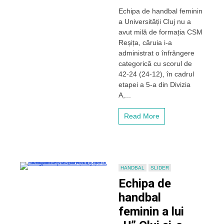
Handbalistel
Echipa de handbal feminin
lui
a Universității Cluj nu a
„U”
Cluj,
avut milă de formația CSM
victorie
Reșița, căruia i-a
fără
administrat o înfrângere
drept
categorică cu scorul de
de
42-24 (24-12), în cadrul
apel
etapei a 5-a din Divizia
cu
CSM
A,...
Reșița!
Read More
HANDBAL
SLIDER
Echipa de
handbal
feminin a lui