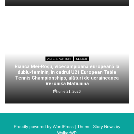
ALTE SPORTURI
SLIDER
Bianca Mei-Roșu, vicecampioană europeană la
dublu-feminin, în cadrul U21 European Table
Tennis Championships, alături de ucraineanca
Veronika Matiunina
iunie 21, 2026
Proudly powered by WordPress
|
Theme: Story News by
WalkerWP
.