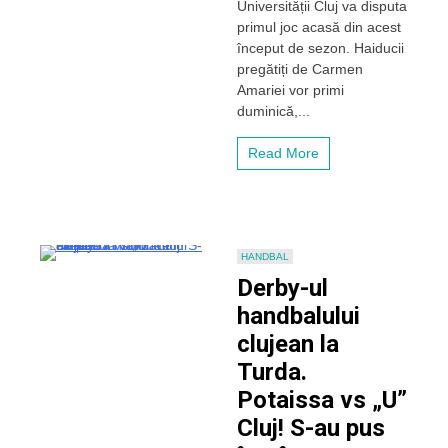
Universității Cluj va disputa
primul
primul joc acasă din acest
meci
început de sezon. Haiducii
„acasă”
pregătiți de Carmen
din
noul
Amariei vor primi
sezon
duminică,...
în
Liga
Read More
Zimbrilor
HANDBAL
Derby-ul
handbalului
clujean la
Turda.
Potaissa vs „U”
Cluj! S-au pus