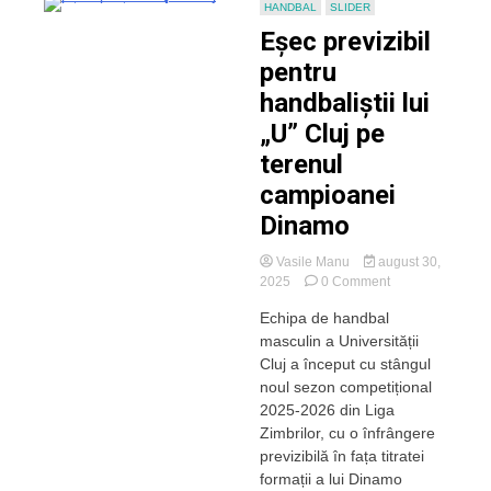
HANDBAL
SLIDER
Eșec previzibil
pentru
handbaliștii lui
„U” Cluj pe
terenul
campioanei
Dinamo
Vasile Manu
august 30,
on
2025
0 Comment
Eșec
Echipa de handbal
previzibil
masculin a Universității
pentru
handbaliștii
Cluj a început cu stângul
lui
noul sezon competițional
„U”
2025-2026 din Liga
Cluj
Zimbrilor, cu o înfrângere
pe
previzibilă în fața titratei
terenul
formații a lui Dinamo
campioanei