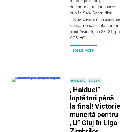
a oferit joi seara, 4
„Haiducii”
decembrie, un joc foarte
lui
bun în Sala Sporturilor
„U”
„Horia Demian”, reușind să
Cluj
răstoarne calculele hârtiei
încheie
și să învingă, cu 33–31, pe
anul
cu
ACS HC...
o
victorie
Read More
muncită
pe
teren
propriu,
în
fața
HANDBAL
SLIDER
vicecampioane
„Haiduci”
HC
Buzău
luptători până
la final! Victorie
muncită pentru
„U” Cluj în Liga
Zimbrilor