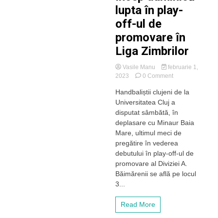
lupta în play-
off-ul de
promovare în
Liga Zimbrilor
Vasile Manu
februarie 1,
on
2023
0 Comment
Handbaliștii
Handbaliștii clujeni de la
de
Universitatea Cluj a
la
„U”
disputat sâmbătă, în
Cluj
deplasare cu Minaur Baia
încep
Mare, ultimul meci de
duminică
pregătire în vederea
lupta
debutului în play-off-ul de
în
promovare al Diviziei A.
play-
off-
Băimărenii se află pe locul
ul
3...
de
promovare
Read More
în
Liga