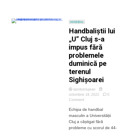
Zimbrilor
HANDBAL
Handbaliștii lui
„U” Cluj s-a
impus fără
problemele
duminică pe
terenul
Sighișoarei
sportulclujean
octombrie 18, 2022
0
on
Comment
Handbaliștii
Echipa de handbal
lui
masculin a Universității
„U”
Cluj
Cluj a câștigat fără
s-
probleme cu scorul de 44-