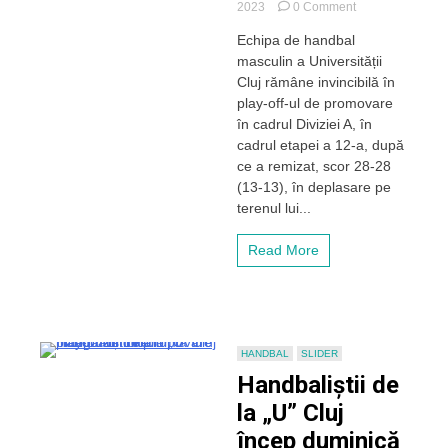
on
2023
0 Comment
Handbaliștii
Echipa de handbal
lui
masculin a Universității
„U”
Cluj
Cluj rămâne invincibilă în
au
play-off-ul de promovare
remizat
în cadrul Diviziei A, în
la
cadrul etapei a 12-a, după
Alexandria,
ce a remizat, scor 28-28
dar
(13-13), în deplasare pe
rămân
invincibili
terenul lui...
în
play-
Read More
off-
ul
de
promovare
HANDBAL
SLIDER
Handbaliștii de
la „U” Cluj
încep duminică