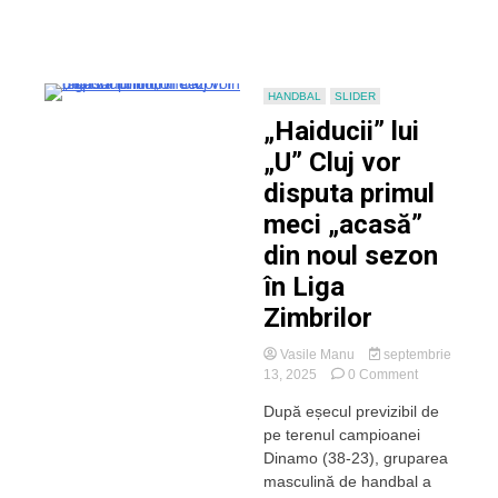
lui
CSM
Sighișoara!
Ghiță
Mureșan,
HANDBAL
SLIDER
invitat
„Haiducii” lui
special!
„U” Cluj vor
disputa primul
meci „acasă”
din noul sezon
în Liga
Zimbrilor
Vasile Manu
septembrie
on
13, 2025
0 Comment
„Haiducii”
După eșecul previzibil de
lui
pe terenul campioanei
„U”
Cluj
Dinamo (38-23), gruparea
vor
masculină de handbal a
disputa