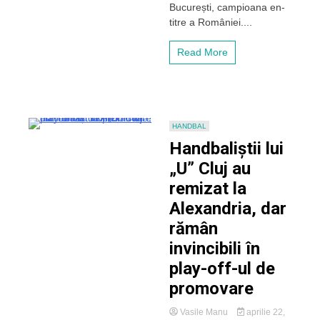
Dinamo
București, campioana en-
titre a României....
Read More
HANDBAL
Handbaliștii lui
„U” Cluj au
remizat la
Alexandria, dar
rămân
invincibili în
play-off-ul de
promovare
Vasile Manu
aprilie 22,