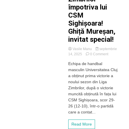
împotriva lui
CSM
Sighișoara!
Ghiță Mureșan,
invitat special!
Vasile Manu
septembrie
on
14, 2025
0 Comment
„Haiduci”
Echipa de handbal
luptători
masculin Universitatea Cluj
până
la
a obținut prima victorie a
final!
noului sezon din Liga
Victorie
Zimbrilor, după o victorie
muncită
muncită obținută în fața lui
pentru
CSM Sighișoara, scor 29-
„U”
26 (12-10), într-o partidă
Cluj
în
care a contat...
Liga
Zimbrilor
Read More
împotriva