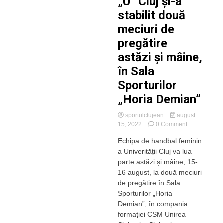
„U” Cluj și-a
stabilit două
meciuri de
pregătire
astăzi și mâine,
în Sala
Sporturilor
„Horia Demian”
sportulclujean
august
on
15, 2022
0 Comment
Echipa
Echipa de handbal feminin
de
a Univerității Cluj va lua
handbal
feminin
parte astăzi și mâine, 15-
a
16 august, la două meciuri
lui
de pregătire în Sala
„U”
Sporturilor „Horia
Cluj
Demian”, în compania
și-
formației CSM Unirea
a
stabilit