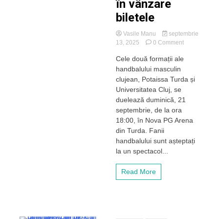
în vânzare
biletele
Vasile Manu
septembrie
on
13, 2025
0 Comment
Derby-
Cele două formații ale
ul
handbalului masculin
handbalului
clujean
clujean, Potaissa Turda și
la
Universitatea Cluj, se
Turda.
duelează duminică, 21
Potaissa
septembrie, de la ora
vs
18:00, în Nova PG Arena
„U”
din Turda. Fanii
Cluj!
S-
handbalului sunt așteptați
au
la un spectacol...
pus
în
Read More
vânzare
biletele