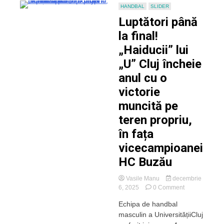
HANDBAL
SLIDER
Luptători până
la final!
„Haiducii” lui
„U” Cluj încheie
anul cu o
victorie
muncită pe
teren propriu,
în fața
vicecampioanei
HC Buzău
Vasile Manu
decembrie
on
6, 2025
0 Comment
Luptători
Echipa de handbal
până
masculin a UniversitățiiCluj
la
final!