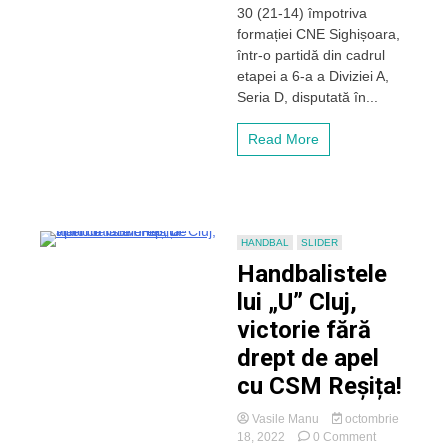
a
30 (21-14) împotriva
impus
formației CNE Sighișoara,
fără
într-o partidă din cadrul
problemele
etapei a 6-a a Diviziei A,
duminică
pe
Seria D, disputată în...
terenul
Sighișoarei
Read More
HANDBAL
SLIDER
Handbalistele
lui „U” Cluj,
victorie fără
drept de apel
cu CSM Reșița!
Vasile Manu
octombrie
on
18, 2022
0 Comment