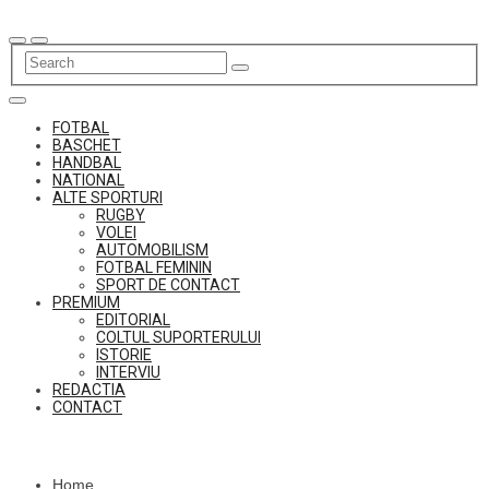
Skip
to
content
FOTBAL
BASCHET
HANDBAL
NATIONAL
ALTE SPORTURI
RUGBY
VOLEI
AUTOMOBILISM
FOTBAL FEMININ
SPORT DE CONTACT
PREMIUM
EDITORIAL
COLTUL SUPORTERULUI
ISTORIE
INTERVIU
REDACTIA
CONTACT
Home