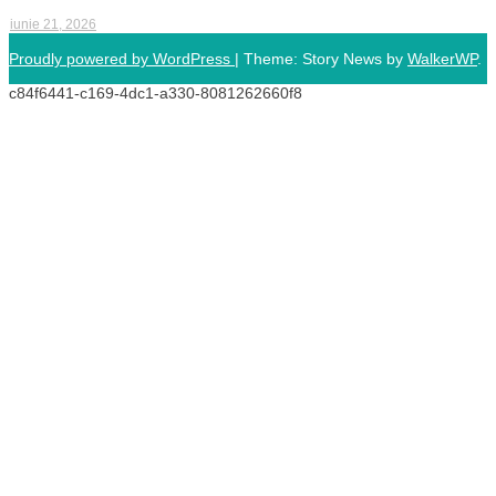
iunie 21, 2026
Proudly powered by WordPress
|
Theme: Story News by
WalkerWP
.
c84f6441-c169-4dc1-a330-8081262660f8