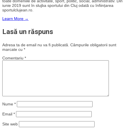
toate domeniile de activitate, sport, politic, social, administrativ. Din
iunie 2019 sunt în slujba sportului din Cluj odată cu înființarea
sportulclujean.ro.
Learn More →
Lasă un răspuns
Adresa ta de email nu va fi publicată.
Câmpurile obligatorii sunt
marcate cu
*
Comentariu
*
Nume
*
Email
*
Site web