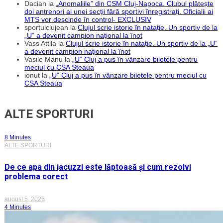
Dacian
la
„Anomaliile” din CSM Cluj-Napoca. Clubul plătește
doi antrenori ai unei secții fără sportivi înregistrați. Oficialii ai
MTS vor descinde în control- EXCLUSIV
sportulclujean
la
Clujul scrie istorie în natație. Un sportiv de la
„U” a devenit campion național la înot
Vass Attila
la
Clujul scrie istorie în natație. Un sportiv de la „U”
a devenit campion național la înot
Vasile Manu
la
„U” Cluj a pus în vânzare biletele pentru
meciul cu CSA Steaua
ionut
la
„U” Cluj a pus în vânzare biletele pentru meciul cu
CSA Steaua
ALTE SPORTURI
8 Minutes
ALTE SPORTURI
De ce apa din jacuzzi este lăptoasă și cum rezolvi
problema corect
august 5, 2026
4 Minutes