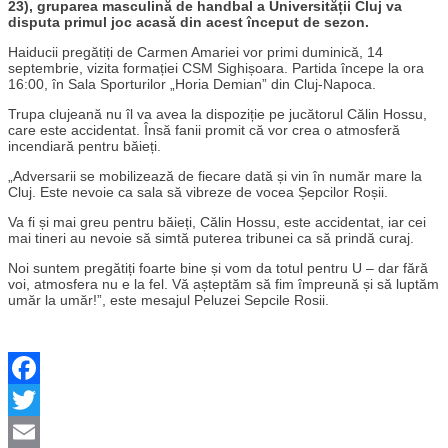
23), gruparea masculină de handbal a Universității Cluj va
disputa primul joc acasă din acest început de sezon.
Haiducii pregătiți de Carmen Amariei vor primi duminică, 14
septembrie, vizita formației CSM Sighișoara. Partida începe la ora
16:00, în Sala Sporturilor „Horia Demian” din Cluj-Napoca.
Trupa clujeană nu îl va avea la dispoziție pe jucătorul Călin Hossu,
care este accidentat. Însă fanii promit că vor crea o atmosferă
incendiară pentru băieți.
„Adversarii se mobilizează de fiecare dată și vin în număr mare la
Cluj. Este nevoie ca sala să vibreze de vocea Șepcilor Roșii.
Va fi și mai greu pentru băieți, Călin Hossu, este accidentat, iar cei
mai tineri au nevoie să simtă puterea tribunei ca să prindă curaj.
Noi suntem pregătiți foarte bine și vom da totul pentru U – dar fără
voi, atmosfera nu e la fel. Vă așteptăm să fim împreună și să luptăm
umăr la umăr!”, este mesajul Peluzei Sepcile Rosii.
Facebook
Twitter