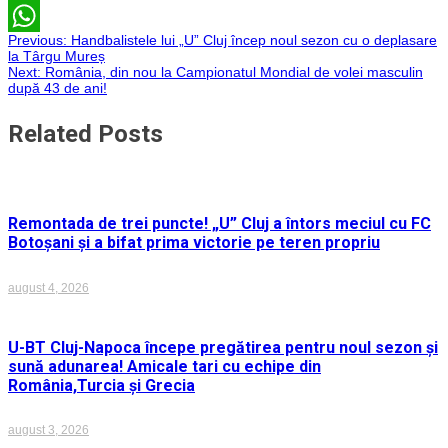
Email
Navigare
Previous:
Handbalistele lui „U” Cluj încep noul sezon cu o deplasare
WhatsApp
la Târgu Mureș
Next:
România, din nou la Campionatul Mondial de volei masculin
în
după 43 de ani!
articole
Related Posts
Remontada de trei puncte! „U” Cluj a întors meciul cu FC
Botoșani și a bifat prima victorie pe teren propriu
august 4, 2026
U-BT Cluj-Napoca începe pregătirea pentru noul sezon și
sună adunarea! Amicale tari cu echipe din
România,Turcia și Grecia
august 3, 2026