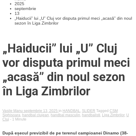
2025
septembrie
13
„Haiducii” lui „U” Cluj vor disputa primul meci „acasă” din noul
sezon în Liga Zimbrilor
„Haiducii” lui „U” Cluj
vor disputa primul meci
„acasă” din noul sezon
în Liga Zimbrilor
Vasile Manu
septembrie 13, 2025
in
HANDBAL
,
SLIDER
Tagged
CSM
Sighisoara
,
handbal clujean
,
handbal masculin
,
handbalisti
,
Liga Zimbrilor
,
U
Cluj
- 1 Minute
După eșecul previzibil de pe terenul campioanei Dinamo (38-