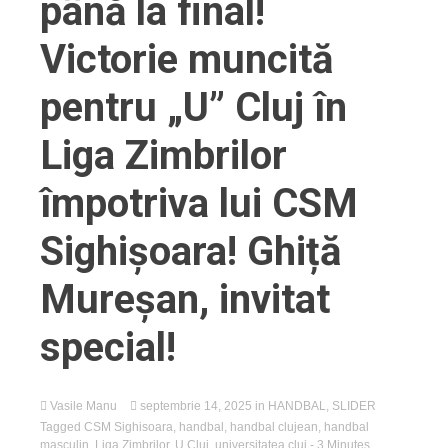
până la final!
Victorie muncită
pentru „U” Cluj în
Liga Zimbrilor
împotriva lui CSM
Sighișoara! Ghiță
Mureșan, invitat
special!
Vasile Manu
septembrie 14, 2025
in
HANDBAL
,
SLIDER
Tagged
CSM Sighisoara
,
handbal
,
handbal clujean
,
handbal
masculin
,
Liga Zimbrilor
,
U Cluj
,
universitatea cluj
- 3 Minutes