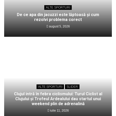
ALTE SPORTURI
De ce apa din jacuzzi este lăptoasă și cum
rezolvi problema corect
august 5, 2026
ALTE SPORTURI
SLIDER
Clujul intră în febra ciclismului: Turul Ciclist al
Clujului și Trofeul Ardealului dau startul unui
weekend plin de adrenalină
iulie 11, 2026