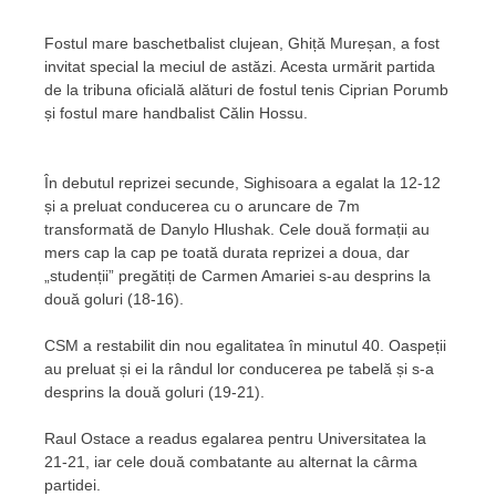
Fostul mare baschetbalist clujean, Ghiță Mureșan, a fost
invitat special la meciul de astăzi. Acesta urmărit partida
de la tribuna oficială alături de fostul tenis Ciprian Porumb
și fostul mare handbalist Călin Hossu.
În debutul reprizei secunde, Sighisoara a egalat la 12-12
și a preluat conducerea cu o aruncare de 7m
transformată de Danylo Hlushak. Cele două formații au
mers cap la cap pe toată durata reprizei a doua, dar
„studenții” pregătiți de Carmen Amariei s-au desprins la
două goluri (18-16).
CSM a restabilit din nou egalitatea în minutul 40. Oaspeții
au preluat și ei la rândul lor conducerea pe tabelă și s-a
desprins la două goluri (19-21).
Raul Ostace a readus egalarea pentru Universitatea la
21-21, iar cele două combatante au alternat la cârma
partidei.