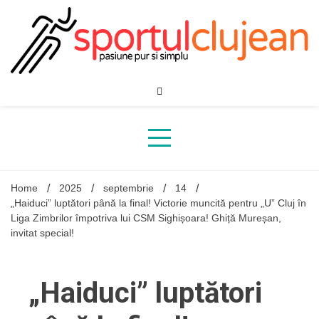
Skip
to
content
Home
2025
septembrie
14
„Haiduci” luptători până la final! Victorie muncită pentru „U” Cluj în
Liga Zimbrilor împotriva lui CSM Sighișoara! Ghiță Mureșan,
invitat special!
„Haiduci” luptători