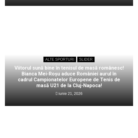
ALTE SPORTURI
SLIDER
Viitorul sună bine în tenisul de masă românesc!
Bianca Mei-Roșu aduce României aurul în
cadrul Campionatelor Europene de Tenis de
masă U21 de la Cluj-Napoca!
iunie 21, 2026