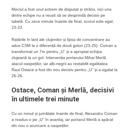
Meciul a fost unul extrem de disputat și strâns, nici una
dintre echipe nu a reușit să se desprindă decisiv pe
tabelă. Cu zece minute înainte de final, scorul este egal,
23-23.
Ratările în lanț ale clujenilor și lipsa de concentrare au
adus CSM la o diferență de două goluri (23-25). Coman a
transformat un 7m pentru „U” și a apropiat echipa
clujeană la un gol. Intervenția portarului Mihai Merlă
atacul oaspeților, iar alb-negrii au restabilit egalitatea.
Raul Ostace a fost din nou decisiv pentru „U” și a egalat la
26-26.
Ostace, Coman și Merlă, decisivi
în ultimele trei minute
Cu un minut și jumătate înainte de final, Alexandru Coman
a readus-o pe „U” în avantaj, iar portarul Merlă a apărat
din nou o aruncare a oaspeților.