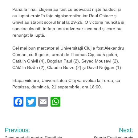
Până la final, clujenii au fost cu adevărat niște haiduci și
au luptat eroic în fața sighișorenilor, iar Raul Ostace și
Ghivil au stabilit scorul final la 29-26. O victorie muncită și
spectaculoasă, în fața unui adversar incomod și care nu
renunțat la luptă.
Cel mai bun marcator al Universității Cluj a fost Alexandru
Coman, cu 6 goluri, urmat de Thomas Cip, cu 5 goluri,
Cătălin Ghivil (4), Bogdan Paul (2), Seyed Mousavi (2),
Cătălin Bizău (2), Claudiu Burzo (2) și David Noțigan (1).
Etapa viitoare, Universitatea Cluj va evolua la Turda, cu
Potaissa, duminică, 21 septembrie, ora 18:00.
Facebook
Twitter
Email
WhatsApp
Navigare
Previous:
Next:
Zece medalii pentru România
Sports Festival preia