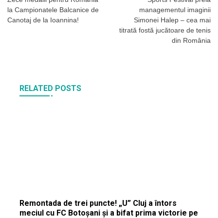
în
la Campionatele Balcanice de
managementul imaginii
articole
Canotaj de la Ioannina!
Simonei Halep – cea mai
titrată fostă jucătoare de tenis
din România
RELATED POSTS
Remontada de trei puncte! „U” Cluj a întors
meciul cu FC Botoșani și a bifat prima victorie pe