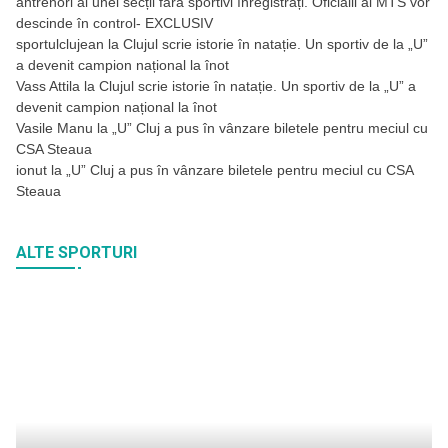
antrenori ai unei secții fără sportivi înregistrați. Oficialii ai MTS vor
descinde în control- EXCLUSIV
sportulclujean
la
Clujul scrie istorie în natație. Un sportiv de la „U”
a devenit campion național la înot
Vass Attila
la
Clujul scrie istorie în natație. Un sportiv de la „U” a
devenit campion național la înot
Vasile Manu
la
„U” Cluj a pus în vânzare biletele pentru meciul cu
CSA Steaua
ionut
la
„U” Cluj a pus în vânzare biletele pentru meciul cu CSA
Steaua
ALTE SPORTURI