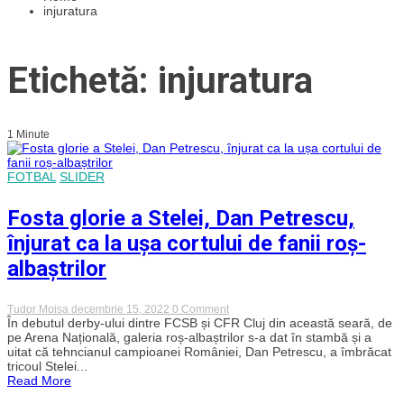
injuratura
Etichetă: injuratura
1 Minute
FOTBAL
SLIDER
Fosta glorie a Stelei, Dan Petrescu,
înjurat ca la ușa cortului de fanii roș-
albaștrilor
on
Tudor Moisa
decembrie 15, 2022
0 Comment
Fosta
În debutul derby-ului dintre FCSB și CFR Cluj din această seară, de
glorie
pe Arena Națională, galeria roș-albaștrilor s-a dat în stambă și a
a
uitat că tehncianul campioanei României, Dan Petrescu, a îmbrăcat
Stelei,
tricoul Stelei...
Dan
Read More
Petrescu,
înjurat