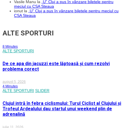
Vasile Manu
la
„U” Cluj a pus în vânzare biletele pentru
meciul cu CSA Steaua
ionut
la
„U” Cluj a pus în vânzare biletele pentru meciul cu
CSA Steaua
ALTE SPORTURI
8 Minutes
ALTE SPORTURI
De ce apa din jacuzzi este lăptoasă și cum rezolvi
problema corect
august 5, 2026
4 Minutes
ALTE SPORTURI
SLIDER
Clujul intră în febra ciclismului: Turul Ciclist al Clujului și
Trofeul Ardealului dau startul unui weekend plin de
adrenalină
iulie 11, 2026