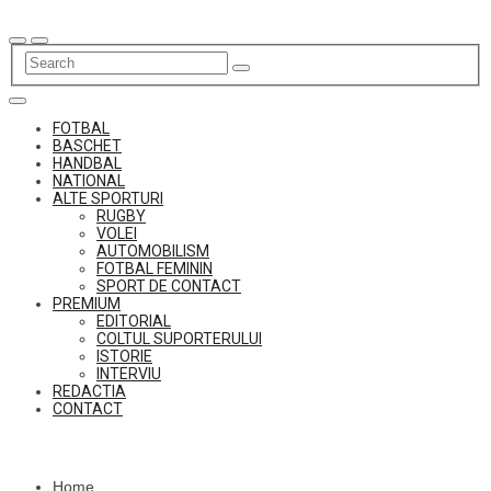
Skip
to
content
FOTBAL
BASCHET
HANDBAL
NATIONAL
ALTE SPORTURI
RUGBY
VOLEI
AUTOMOBILISM
FOTBAL FEMININ
SPORT DE CONTACT
PREMIUM
EDITORIAL
COLTUL SUPORTERULUI
ISTORIE
INTERVIU
REDACTIA
CONTACT
Home