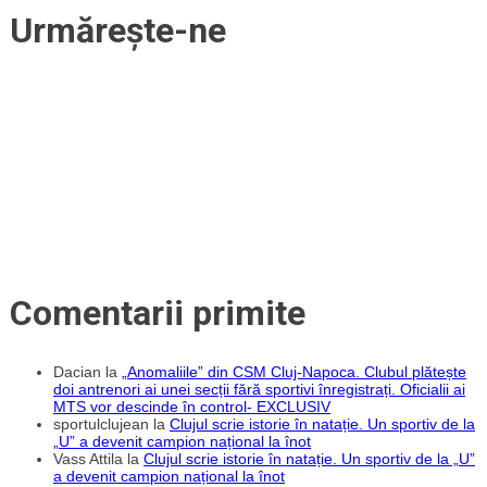
ca
Urmărește-ne
la
ușa
cortului
de
fanii
roș-
albaștrilor
Comentarii primite
Dacian
la
„Anomaliile” din CSM Cluj-Napoca. Clubul plătește
doi antrenori ai unei secții fără sportivi înregistrați. Oficialii ai
MTS vor descinde în control- EXCLUSIV
sportulclujean
la
Clujul scrie istorie în natație. Un sportiv de la
„U” a devenit campion național la înot
Vass Attila
la
Clujul scrie istorie în natație. Un sportiv de la „U”
a devenit campion național la înot