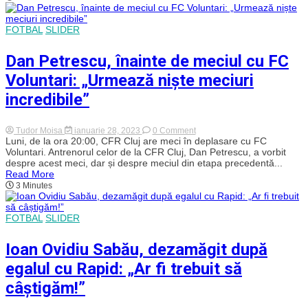
împotriva
celor
de
FOTBAL
SLIDER
la
FC
Voluntari
Dan Petrescu, înainte de meciul cu FC
Voluntari: „Urmează niște meciuri
incredibile”
on
Tudor Moisa
ianuarie 28, 2023
0 Comment
Dan
Luni, de la ora 20:00, CFR Cluj are meci în deplasare cu FC
Petrescu,
Voluntari. Antrenorul celor de la CFR Cluj, Dan Petrescu, a vorbit
înainte
despre acest meci, dar și despre meciul din etapa precedentă...
de
Read More
meciul
3 Minutes
cu
FC
Voluntari:
„Urmează
FOTBAL
SLIDER
niște
meciuri
Ioan Ovidiu Sabău, dezamăgit după
incredibile”
egalul cu Rapid: „Ar fi trebuit să
câștigăm!”