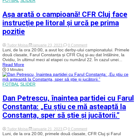
FOTBAL
SLIDER
din
partea
”vișiniilor!
Așa arată o campioană! CFR Cluj face
instrucție pe litoral și urcă pe prima
poziție
on
Tudor Moisa
ianuarie 23, 2023
0 Comment
Așa
Luni, de la ora 20:00, a avut loc derby-ului campionatului. Primele
arată
două clasate, Farul Constanța și CFR Cluj și-au dat întâlnire, la
o
Ovidiu, în ultimul meci al etapei cu numărul 22. În cazul unei...
campioană!
Read More
CFR
3 Minutes
Cluj
face
instrucție
pe
FOTBAL
SLIDER
litoral
și
Dan Petrescu, înaintea partidei cu Farul
urcă
pe
Constanța: „Eu știu ce mă așteaptă la
prima
poziție
Constanța, sper să știe și jucătorii.”
on
Tudor Moisa
ianuarie 21, 2023
0 Comment
Dan
Luni, de la ora 20:00, primele două clasate, CFR Cluj și Farul