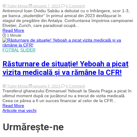
las
on
Tudor Moisa
ianuarie 7, 2023
0 Comment
de
Înfrângere
Antrenorul Ioan Ovidiu Sabău a debutat cu o înfrângere, scor 1-3,
scrimă
pentru
pe banca „studenților” în primul amical din 2023 desfășurat în
si
„U”
dimineața
stagiul de pregătire din Antalya. Confruntarea împotriva campioanei
Cluj
mă
Elveției, Zurich, care paradoxal ocupă...
în
reapuc.”
Read More
primul
1 Minute
amical
al
iernii
din
FOTBAL
SLIDER
Antalya!
Alb-
negrii
Răsturnare de situație! Yeboah a picat
au
cedat
vizita medicală și va rămâne la CFR!
împotriva
campioanei
Elveției
on
Tudor Moisa
ianuarie 5, 2023
0 Comment
Răsturnare
Transferul ghanezului Emmanuel Yeboah la Slavia Praga a picat în
de
ultimul moment după ce jucătorul nu a trecut de vizita medicală.
situație!
Ceea ce părea a fi un succes financiar al celor de la CFR...
Yeboah
Read More
a
Navigare
Articole mai vechi
picat
vizita
medicală
în
Urmărește-ne
și
va
articole
rămâne