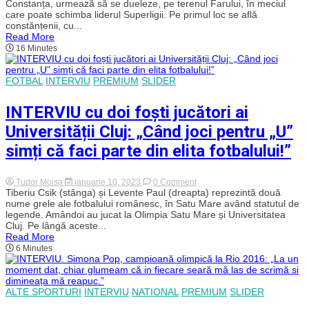
Petrescu,
Constanța, urmează să se dueleze, pe terenul Farului, în meciul
înaintea
care poate schimba liderul Superligii. Pe primul loc se află
partidei
constănțenii, cu...
cu
Read More
Farul
16 Minutes
Constanța:
„Eu
știu
ce
FOTBAL
INTERVIU
PREMIUM
SLIDER
mă
așteaptă
la
INTERVIU cu doi foști jucători ai
Constanța,
sper
Universității Cluj: „Când joci pentru „U”
să
știe
simți că faci parte din elita fotbalului!”
și
jucătorii.”
on
Tudor Moisa
ianuarie 10, 2023
0 Comment
INTERVIU
Tiberiu Csik (stânga) și Levente Paul (dreapta) reprezintă două
cu
nume grele ale fotbalului românesc, în Satu Mare având statutul de
doi
legende. Amândoi au jucat la Olimpia Satu Mare și Universitatea
foști
Cluj. Pe lângă aceste...
jucători
Read More
ai
6 Minutes
Universității
Cluj:
„Când
joci
pentru
ALTE SPORTURI
INTERVIU
NATIONAL
PREMIUM
SLIDER
„U”
simți