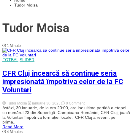
Home
Tudor Moisa
Tudor Moisa
1 Minute
FOTBAL
SLIDER
CFR Cluj încearcă să continue seria
impresionată împotriva celor de la FC
Voluntari
on
Tudor Moisa
ianuarie 30, 2023
0 Comment
CFR
Astăzi, 30 ianuarie, de la ora 20:00, are loc ultima partidă a etapei
Cluj
cu numărul 23 din Superligă. Campioana României, CFR Cluj, joacă
încearcă
la Voluntari împotriva formației locale. CFR Cluj a revenit pe
să
prima...
continue
Read More
seria
4 Minutes
impresionată