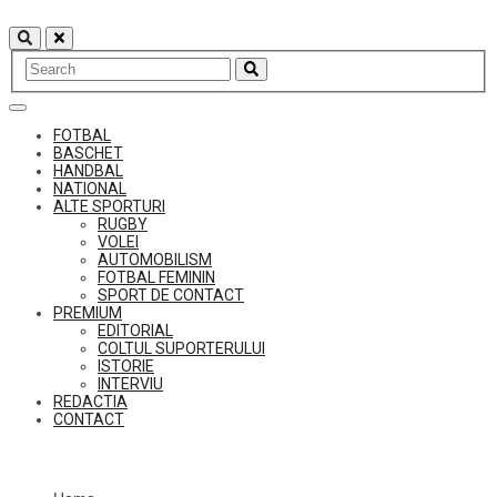
Skip
to
content
FOTBAL
BASCHET
HANDBAL
NATIONAL
ALTE SPORTURI
RUGBY
VOLEI
AUTOMOBILISM
FOTBAL FEMININ
SPORT DE CONTACT
PREMIUM
EDITORIAL
COLTUL SUPORTERULUI
ISTORIE
INTERVIU
REDACTIA
CONTACT