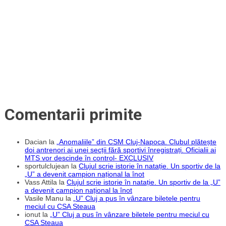
la
CFR!
Comentarii primite
Dacian
la
„Anomaliile” din CSM Cluj-Napoca. Clubul plătește
doi antrenori ai unei secții fără sportivi înregistrați. Oficialii ai
MTS vor descinde în control- EXCLUSIV
sportulclujean
la
Clujul scrie istorie în natație. Un sportiv de la
„U” a devenit campion național la înot
Vass Attila
la
Clujul scrie istorie în natație. Un sportiv de la „U”
a devenit campion național la înot
Vasile Manu
la
„U” Cluj a pus în vânzare biletele pentru
meciul cu CSA Steaua
ionut
la
„U” Cluj a pus în vânzare biletele pentru meciul cu
CSA Steaua