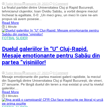
on
Tudor Moisa
ianuarie 28, 2023
0 Comment
Ioan
La finalul partidei dintre Universitatea Cluj și Rapid București,
Ovidiu
tehnicianul clujenilor, Ioan Ovidiu Sabău, a vorbit despre meciul
Sabău,
încheiat la egalitate, 0-0: „Un meci greu, un meci în care ne-am
dezamăgit
propus să avem posesie...
după
Read More
egalul
1 Minute
cu
Rapid:
„Ar
fi
FOTBAL
SLIDER
trebuit
să
câștigăm!”
Duelul galeriilor în ”U” Cluj-Rapid.
Mesaje emoționante pentru Sabău din
partea ”vișiniilor!
on
Tudor Moisa
ianuarie 27, 2023
0 Comment
Duelul
Mesaje emoționante din partea masivei galerii rapidiste, la meciul
galeriilor
din Superligă dintre Universitatea Cluj și Rapid București, de vineri,
în
27 ianuarie. Pe lângă duelul din teren a mai existat și unul la nivelul
”U”
galeriilor....
Cluj-
Read More
Rapid.
3 Minutes
Mesaje
emoționante
pentru
Sabău