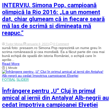
că
INTERVIU. Simona Pop, campioană
faci
parte
olimpică la Rio 2016: „La un moment
din
elita
dat, chiar glumeam că in fiecare seară
fotbalului!”
mă las de scrimă si dimineața mă
reapuc.”
on
Tudor Moisa
ianuarie 8, 2023
0 Comment
INTERVIU.
sursă foto: presasm.ro Simona Pop reprezintă un nume greu în
Simona
scrima românească și cea mondială. Ea a făcut parte din cea mai
Pop,
bună echipă de spadă din istoria României, o echipă care în
campioană
aprilie...
olimpică
Read More
la
1 Minute
Rio
2016:
„La
un
FOTBAL
SLIDER
moment
dat,
chiar
Înfrângere pentru „U” Cluj în primul
glumeam
că
amical al iernii din Antalya! Alb-negrii au
in
fiecare
cedat împotriva campioanei Elveției
seară
mă