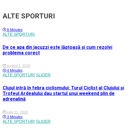
ALTE SPORTURI
8 Minutes
ALTE SPORTURI
De ce apa din jacuzzi este lăptoasă și cum rezolvi
problema corect
august 5, 2026
4 Minutes
ALTE SPORTURI
SLIDER
Clujul intră în febra ciclismului: Turul Ciclist al Clujului și
Trofeul Ardealului dau startul unui weekend plin de
adrenalină
iulie 11, 2026
3 Minutes
ALTE SPORTURI
SLIDER