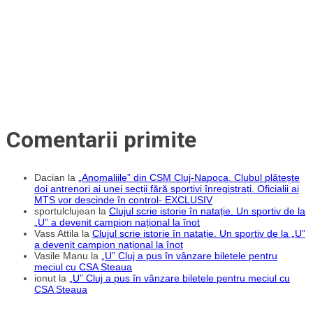
Comentarii primite
Dacian
la
„Anomaliile” din CSM Cluj-Napoca. Clubul plătește
doi antrenori ai unei secții fără sportivi înregistrați. Oficialii ai
MTS vor descinde în control- EXCLUSIV
sportulclujean
la
Clujul scrie istorie în natație. Un sportiv de la
„U” a devenit campion național la înot
Vass Attila
la
Clujul scrie istorie în natație. Un sportiv de la „U”
a devenit campion național la înot
Vasile Manu
la
„U” Cluj a pus în vânzare biletele pentru
meciul cu CSA Steaua
ionut
la
„U” Cluj a pus în vânzare biletele pentru meciul cu
CSA Steaua