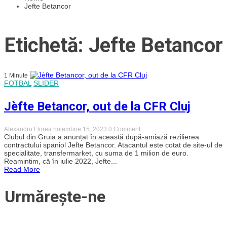
Jefte Betancor
Etichetă: Jefte Betancor
1 Minute
FOTBAL
SLIDER
Jèfte Betancor, out de la CFR Cluj
on
Alexandru Florea
noiembrie 15, 2023
0 Comment
Jèfte
Clubul din Gruia a anunțat în această după-amiază rezilierea
Betancor,
contractului spaniol Jefte Betancor. Atacantul este cotat de site-ul de
out
specialitate, transfermarket, cu suma de 1 milion de euro.
de
Reamintim, că în iulie 2022, Jefte...
la
Read More
CFR
Cluj
Urmărește-ne