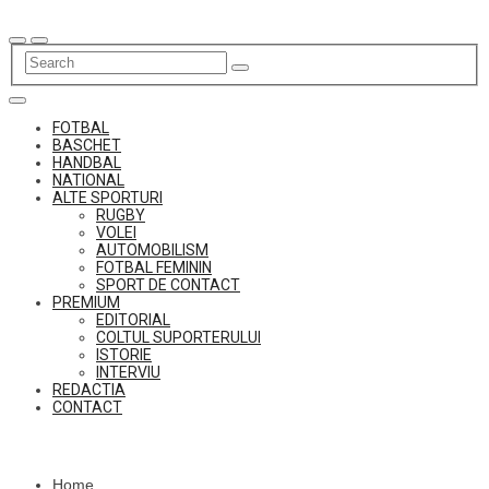
Skip
to
content
FOTBAL
BASCHET
HANDBAL
NATIONAL
ALTE SPORTURI
RUGBY
VOLEI
AUTOMOBILISM
FOTBAL FEMININ
SPORT DE CONTACT
PREMIUM
EDITORIAL
COLTUL SUPORTERULUI
ISTORIE
INTERVIU
REDACTIA
CONTACT
Home