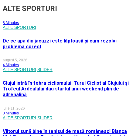
ALTE SPORTURI
8 Minutes
ALTE SPORTURI
De ce apa din jacuzzi este lăptoasă și cum rezolvi
problema corect
august 5, 2026
4 Minutes
ALTE SPORTURI
SLIDER
Clujul intră în febra ciclismului: Turul Ciclist al Clujului și
Trofeul Ardealului dau startul unui weekend plin de
adrenalină
iulie 11, 2026
3 Minutes
ALTE SPORTURI
SLIDER
Viitorul sună bine în tenisul de masă românesc! Bianca