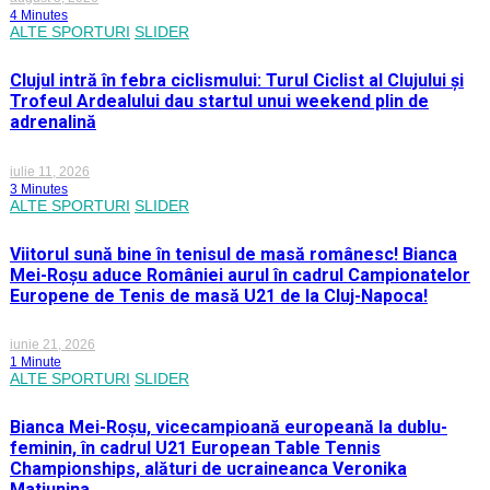
4 Minutes
ALTE SPORTURI
SLIDER
Clujul intră în febra ciclismului: Turul Ciclist al Clujului și
Trofeul Ardealului dau startul unui weekend plin de
adrenalină
iulie 11, 2026
3 Minutes
ALTE SPORTURI
SLIDER
Viitorul sună bine în tenisul de masă românesc! Bianca
Mei-Roșu aduce României aurul în cadrul Campionatelor
Europene de Tenis de masă U21 de la Cluj-Napoca!
iunie 21, 2026
1 Minute
ALTE SPORTURI
SLIDER
Bianca Mei-Roșu, vicecampioană europeană la dublu-
feminin, în cadrul U21 European Table Tennis
Championships, alături de ucraineanca Veronika
Matiunina