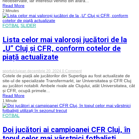
neobservate, iar interesul venind din afara...
de
Read More
aur”
2 Minutes
a
Superligii!
Mai
mulți
FOTBAL
SLIDER
titulari
ai
vicecampioanei
Lista celor mai valoroși jucători de la
României
sunt
„U” Cluj și CFR, conform cotelor de
în
atenția
piață actualizate
unor
cluburi
din
on
sportulclujean
decembrie 20, 2024
0 Comment
străinătate
Lista
Cotele de piață ale jucătorilor din Superliga au fost actualizate de
celor
site-ul de specializate Transfermarkt, iar Universitatea și CFR Cluj
mai
au jucători notabili. Ambele rivale ale Clujului, atât Universitatea, cât
valoroși
și CFR, ocupă primele...
jucători
Read More
de
1 Minute
la
„U”
Cluj
și
FOTBAL
CFR,
conform
cotelor
Doi jucători ai campioanei CFR Cluj, în
de
piață
topul celor mai vârstnici fotbaliști