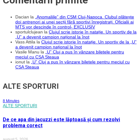
Comentarii primite
Dacian
la
„Anomaliile” din CSM Cluj-Napoca. Clubul plătește
doi antrenori ai unei secții fără sportivi înregistrați. Oficialii ai
MTS vor descinde în control- EXCLUSIV
sportulclujean
la
Clujul scrie istorie în natație. Un sportiv de la
„U” a devenit campion național la înot
Vass Attila
la
Clujul scrie istorie în natație. Un sportiv de la „U”
a devenit campion național la înot
Vasile Manu
la
„U” Cluj a pus în vânzare biletele pentru
meciul cu CSA Steaua
ionut
la
„U” Cluj a pus în vânzare biletele pentru meciul cu
CSA Steaua
ALTE SPORTURI
8 Minutes
ALTE SPORTURI
De ce apa din jacuzzi este lăptoasă și cum rezolvi
problema corect
august 5, 2026