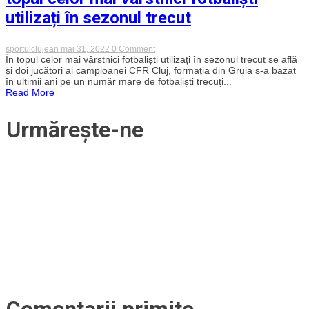
actualizate
utilizați în sezonul trecut
on
sportulclujean
mai 31, 2022
0 Comment
Doi
În topul celor mai vârstnici fotbaliști utilizați în sezonul trecut se află
jucători
și doi jucători ai campioanei CFR Cluj, formația din Gruia s-a bazat
ai
în ultimii ani pe un număr mare de fotbaliști trecuți...
campioanei
Read More
CFR
Cluj,
în
Urmărește-ne
topul
celor
mai
vârstnici
fotbaliști
utilizați
în
sezonul
trecut