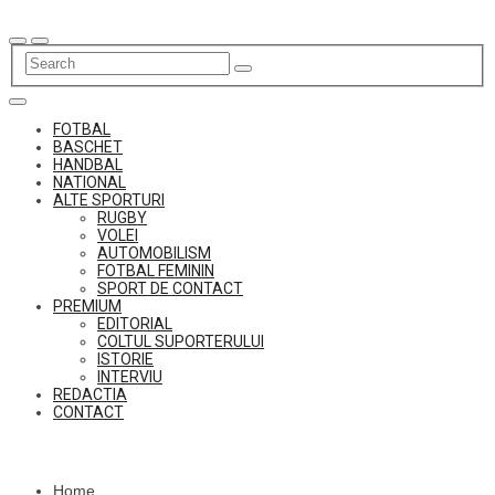
Skip
to
content
FOTBAL
BASCHET
HANDBAL
NATIONAL
ALTE SPORTURI
RUGBY
VOLEI
AUTOMOBILISM
FOTBAL FEMININ
SPORT DE CONTACT
PREMIUM
EDITORIAL
COLTUL SUPORTERULUI
ISTORIE
INTERVIU
REDACTIA
CONTACT
Home