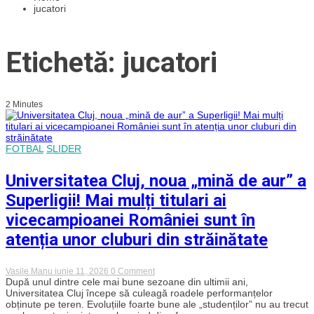
jucatori
Etichetă: jucatori
2 Minutes
FOTBAL
SLIDER
Universitatea Cluj, noua „mină de aur” a
Superligii! Mai mulți titulari ai
vicecampioanei României sunt în
atenția unor cluburi din străinătate
on
Vasile Manu
iunie 11, 2026
0 Comment
Universitatea
După unul dintre cele mai bune sezoane din ultimii ani,
Cluj,
Universitatea Cluj începe să culeagă roadele performanțelor
noua
obținute pe teren. Evoluțiile foarte bune ale „studenților” nu au trecut
„mină