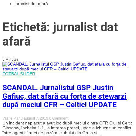
jurnalist dat afară
Etichetă: jurnalist dat
afară
5 Minutes
FOTBAL
SLIDER
SCANDAL. Jurnalistul GSP Justin
Gafiuc, dat afară cu forța de stewarzi
după meciul CFR – Celtic! UPDATE
on
Vasile Manu
august 7, 2019
0 Comment
SCANDAL.
Un incident neplăcut a avut loc după meciul dintre CFR Cluj și Celtic
Jurnalistul
Glasgow, încheiat 1-1, la intrarea presei, unde a izbucnit un conflict
GSP
între agenții firmei de pază ai clubului din Gruia si...
Justin