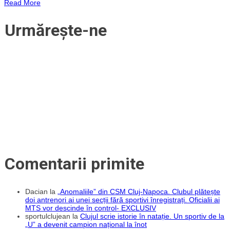
Read More
Gafiuc,
dat
afară
Urmărește-ne
cu
forța
de
stewarzi
după
meciul
CFR
–
Celtic!
UPDATE
Comentarii primite
Dacian
la
„Anomaliile” din CSM Cluj-Napoca. Clubul plătește
doi antrenori ai unei secții fără sportivi înregistrați. Oficialii ai
MTS vor descinde în control- EXCLUSIV
sportulclujean
la
Clujul scrie istorie în natație. Un sportiv de la
„U” a devenit campion național la înot