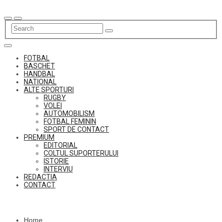
Skip
to
content
FOTBAL
BASCHET
HANDBAL
NATIONAL
ALTE SPORTURI
RUGBY
VOLEI
AUTOMOBILISM
FOTBAL FEMININ
SPORT DE CONTACT
PREMIUM
EDITORIAL
COLTUL SUPORTERULUI
ISTORIE
INTERVIU
REDACTIA
CONTACT
Home