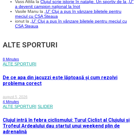
Vass Attila
la
Clujul scrie istorie în natație. Un sportiv de la „U”
a devenit campion național la înot
Vasile Manu
la
„U” Cluj a pus în vânzare biletele pentru
meciul cu CSA Steaua
ionut
la
„U” Cluj a pus în vânzare biletele pentru meciul cu
CSA Steaua
ALTE SPORTURI
8 Minutes
ALTE SPORTURI
De ce apa din jacuzzi este lăptoasă și cum rezolvi
problema corect
august 5, 2026
4 Minutes
ALTE SPORTURI
SLIDER
Clujul intră în febra ciclismului: Turul Ciclist al Clujului și
Trofeul Ardealului dau startul unui weekend plin de
adrenalină