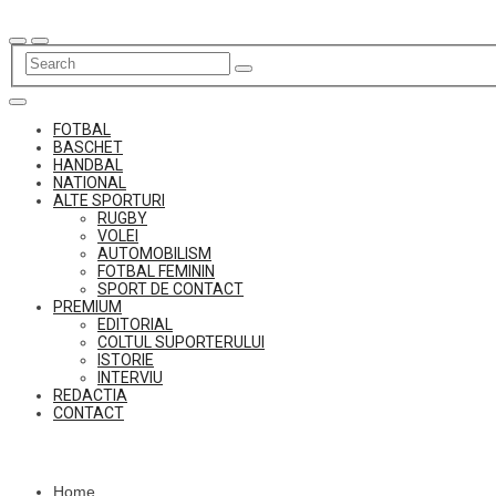
Skip
to
content
FOTBAL
BASCHET
HANDBAL
NATIONAL
ALTE SPORTURI
RUGBY
VOLEI
AUTOMOBILISM
FOTBAL FEMININ
SPORT DE CONTACT
PREMIUM
EDITORIAL
COLTUL SUPORTERULUI
ISTORIE
INTERVIU
REDACTIA
CONTACT
Home