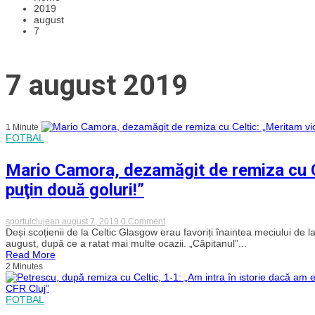
2019
august
7
7 august 2019
1 Minute
FOTBAL
Mario Camora, dezamăgit de remiza cu Ce
puţin două goluri!”
on
sportulclujean
august 7, 2019
0 Comment
Mario
Deși scoțienii de la Celtic Glasgow erau favoriți înaintea meciului de l
Camora,
august, după ce a ratat mai multe ocazii. „Căpitanul”...
dezamăgit
Read More
de
2 Minutes
remiza
cu
Celtic:
FOTBAL
„Meritam
victoria,