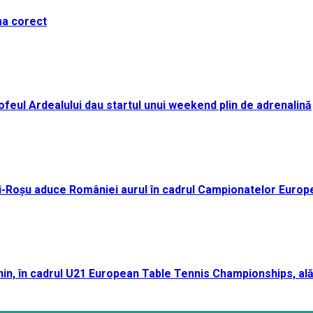
ma corect
i Trofeul Ardealului dau startul unui weekend plin de adrenalină
ei-Roșu aduce României aurul în cadrul Campionatelor Europ
n, în cadrul U21 European Table Tennis Championships, ală