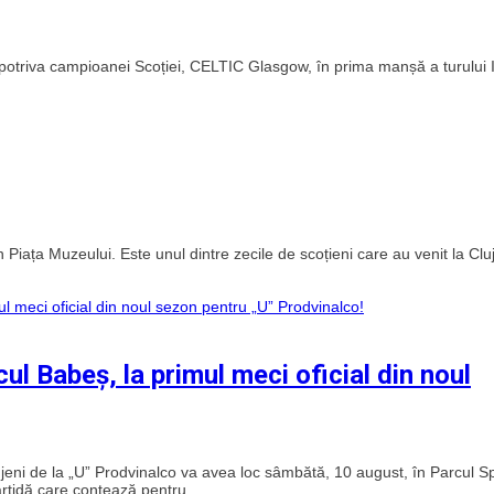
împotriva campioanei Scoției, CELTIC Glasgow, în prima manșă a turului I
Piața Muzeului. Este unul dintre zecile de scoțieni care au venit la Clu
ul Babeș, la primul meci oficial din noul
ujeni de la „U” Prodvinalco va avea loc sâmbătă, 10 august, în Parcul Sp
rtidă care contează pentru...