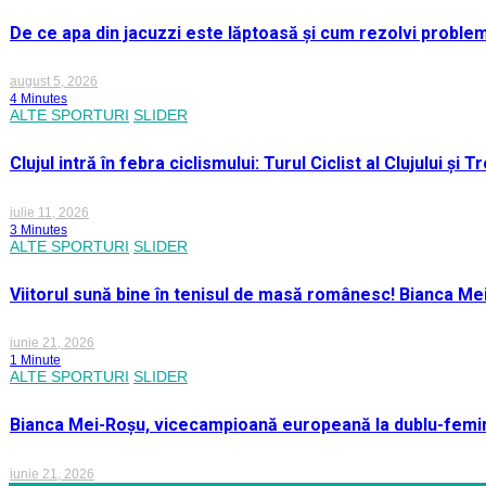
De ce apa din jacuzzi este lăptoasă și cum rezolvi proble
august 5, 2026
4 Minutes
ALTE SPORTURI
SLIDER
Clujul intră în febra ciclismului: Turul Ciclist al Clujului ș
iulie 11, 2026
3 Minutes
ALTE SPORTURI
SLIDER
Viitorul sună bine în tenisul de masă românesc! Bianca M
iunie 21, 2026
1 Minute
ALTE SPORTURI
SLIDER
Bianca Mei-Roșu, vicecampioană europeană la dublu-femini
iunie 21, 2026