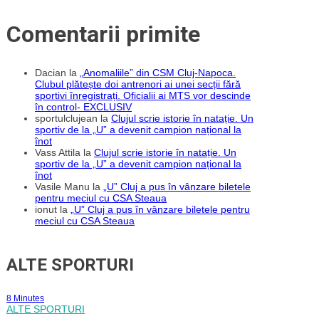
Comentarii primite
Dacian
la
„Anomaliile” din CSM Cluj-Napoca.
Clubul plătește doi antrenori ai unei secții fără
sportivi înregistrați. Oficialii ai MTS vor descinde
în control- EXCLUSIV
sportulclujean
la
Clujul scrie istorie în natație. Un
sportiv de la „U” a devenit campion național la
înot
Vass Attila
la
Clujul scrie istorie în natație. Un
sportiv de la „U” a devenit campion național la
înot
Vasile Manu
la
„U” Cluj a pus în vânzare biletele
pentru meciul cu CSA Steaua
ionut
la
„U” Cluj a pus în vânzare biletele pentru
meciul cu CSA Steaua
ALTE SPORTURI
8 Minutes
ALTE SPORTURI