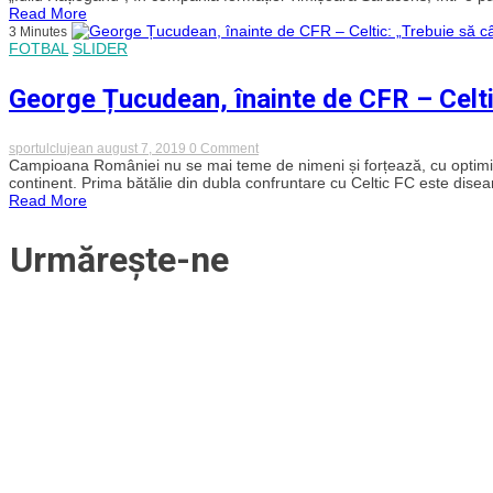
ului
Read More
clujean,
3 Minutes
sâmbătă,
FOTBAL
SLIDER
în
Parcul
Babeș,
George Țucudean, înainte de CFR – Celti
la
primul
meci
oficial
on
sportulclujean
august 7, 2019
0 Comment
din
George
Campioana României nu se mai teme de nimeni și forțează, cu optimism, 
noul
Țucudean,
continent. Prima bătălie din dubla confruntare cu Celtic FC este disear
sezon
înainte
Read More
pentru
de
„U”
CFR
Prodvinalco!
–
Urmărește-ne
Celtic:
„Trebuie
să
câștigăm
acasă”