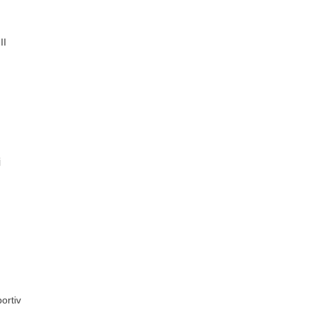
II
j
ortiv