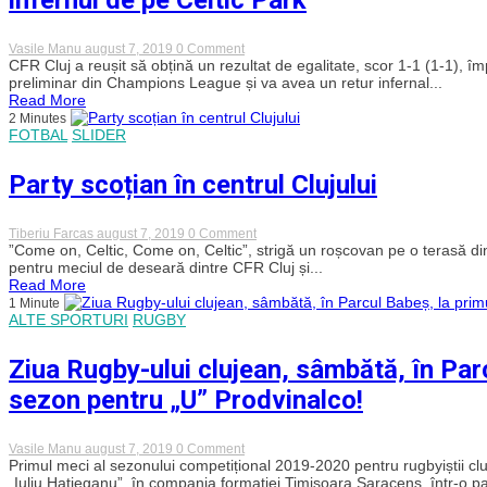
când
după
sunt
meciul
eu
CFR
on
Vasile Manu
august 7, 2019
0 Comment
la
–
CFR
CFR Cluj a reușit să obțină un rezultat de egalitate, scor 1-1 (1-1), 
CFR
Celtic!
Cluj
preliminar din Champions League și va avea un retur infernal...
Cluj”
UPDATE
a
Read More
smuls
2 Minutes
o
FOTBAL
SLIDER
remiză
împotriva
campioanei
Party scoțian în centrul Clujului
Scoției
și
va
avea
on
Tiberiu Farcas
august 7, 2019
0 Comment
un
Party
”Come on, Celtic, Come on, Celtic”, strigă un roșcovan pe o terasă din 
retur
scoțian
pentru meciul de deseară dintre CFR Cluj și...
de
în
Read More
foc
centrul
1 Minute
în
Clujului
ALTE SPORTURI
RUGBY
infernul
de
pe
Ziua Rugby-ului clujean, sâmbătă, în Parc
Celtic
Park
sezon pentru „U” Prodvinalco!
on
Vasile Manu
august 7, 2019
0 Comment
Ziua
Primul meci al sezonului competițional 2019-2020 pentru rugbyiștii cl
Rugby-
„Iuliu Hațieganu”, în compania formației Timișoara Saracens, într-o pa