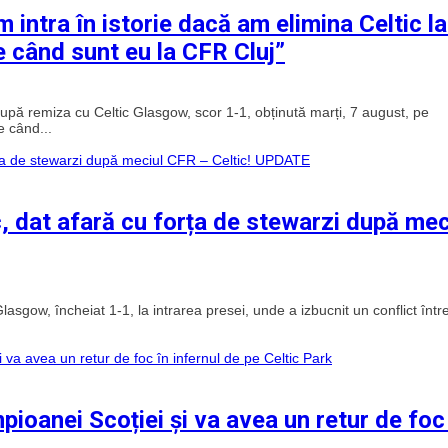
 intra în istorie dacă am elimina Celtic la
 când sunt eu la CFR Cluj”
upă remiza cu Celtic Glasgow, scor 1-1, obținută marți, 7 august, pe
e când...
 dat afară cu forța de stewarzi după mec
asgow, încheiat 1-1, la intrarea presei, unde a izbucnit un conflict într
ioanei Scoției și va avea un retur de foc