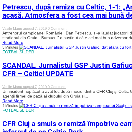
trebuia
Petrescu, după remiza cu Celtic, 1-1: „Am
să
dăm
acasă. Atmosfera a fost cea mai bună de
cel
puţin
două
goluri!”
on
Vasile Manu
august 7, 2019
0 Comment
Petrescu,
Antrenorul campioanei României, Dan Petrescu, și-a lăudat jucătorii d
după
stadionul din Gruia. „Bursucul” a susținut că e cel mai bun adversar d
remiza
Read More
cu
5 Minutes
Celtic,
FOTBAL
SLIDER
1-
1:
„Am
SCANDAL. Jurnalistul GSP Justin Gafiuc,
intra
în
CFR – Celtic! UPDATE
istorie
dacă
am
elimina
on
Vasile Manu
august 7, 2019
0 Comment
Celtic
SCANDAL.
Un incident neplăcut a avut loc după meciul dintre CFR Cluj și Celtic Gl
la
Jurnalistul
agenții firmei de pază ai clubului din Gruia si...
ea
GSP
Read More
acasă.
Justin
4 Minutes
Atmosfera
Gafiuc,
FOTBAL
SLIDER
a
dat
fost
afară
cea
cu
CFR Cluj a smuls o remiză împotriva camp
mai
forța
bună
de
infernul de pe Celtic Park
de
stewarzi