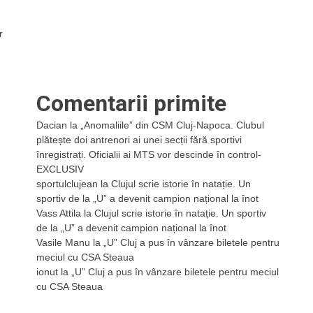
r
Comentarii primite
Dacian
la
„Anomaliile” din CSM Cluj-Napoca. Clubul
plătește doi antrenori ai unei secții fără sportivi
înregistrați. Oficialii ai MTS vor descinde în control-
EXCLUSIV
sportulclujean
la
Clujul scrie istorie în natație. Un
sportiv de la „U” a devenit campion național la înot
Vass Attila
la
Clujul scrie istorie în natație. Un sportiv
de la „U” a devenit campion național la înot
Vasile Manu
la
„U” Cluj a pus în vânzare biletele pentru
meciul cu CSA Steaua
ionut
la
„U” Cluj a pus în vânzare biletele pentru meciul
cu CSA Steaua
a