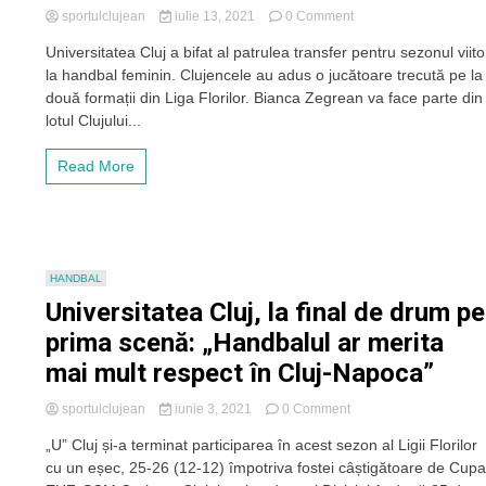
on
sportulclujean
iulie 13, 2021
0 Comment
„U”
Universitatea Cluj a bifat al patrulea transfer pentru sezonul viito
Cluj
la handbal feminin. Clujencele au adus o jucătoare trecută pe la
aduce
încă
două formații din Liga Florilor. Bianca Zegrean va face parte din
o
lotul Clujului...
sportivă
din
Read More
prima
ligă
HANDBAL
Universitatea Cluj, la final de drum pe
prima scenă: „Handbalul ar merita
mai mult respect în Cluj-Napoca”
on
sportulclujean
iunie 3, 2021
0 Comment
Universitatea
„U” Cluj și-a terminat participarea în acest sezon al Ligii Florilor
Cluj,
cu un eșec, 25-26 (12-12) împotriva fostei câștigătoare de Cup
la