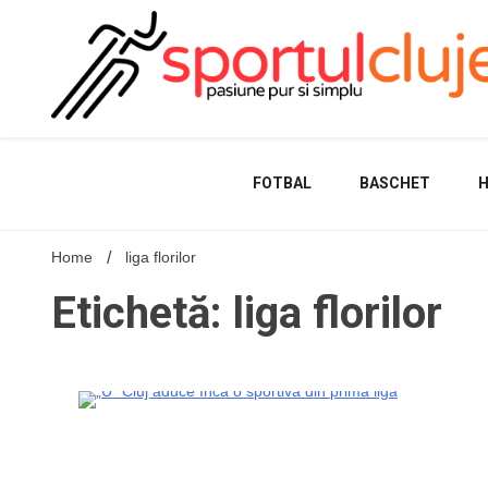
Skip
to
content
FOTBAL
BASCHET
Home
liga florilor
Etichetă: liga florilor