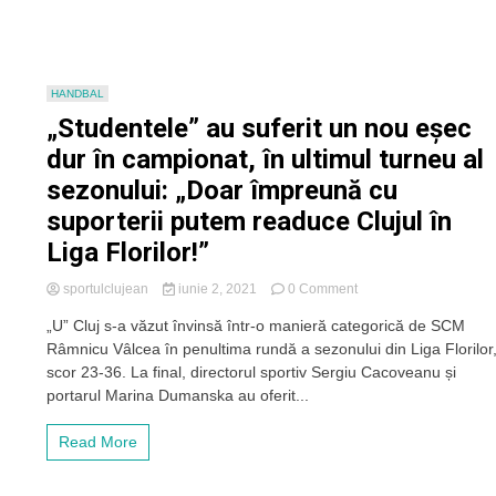
ultimul
meci
al
sezonului
HANDBAL
„Studentele” au suferit un nou eșec
dur în campionat, în ultimul turneu al
sezonului: „Doar împreună cu
suporterii putem readuce Clujul în
Liga Florilor!”
on
sportulclujean
iunie 2, 2021
0 Comment
„Studentele”
„U” Cluj s-a văzut învinsă într-o manieră categorică de SCM
au
Râmnicu Vâlcea în penultima rundă a sezonului din Liga Florilor
suferit
un
scor 23-36. La final, directorul sportiv Sergiu Cacoveanu și
nou
portarul Marina Dumanska au oferit...
eșec
dur
Read More
în
campionat,
în