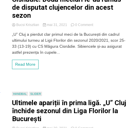
pe
de disputat clujencelor din acest
teren
sănătoase
sezon
la
final”
on
Bucsi Krisztian
mai 31, 2021
0 Comment
„U”
„U” Cluj a pierdut clar primul meci de la București din cadrul
Cluj,
ultimului turneu al Ligii Florilor din sezonul 2020/2021, scor 25-
învinsă
fără
33 (13-19) cu CS Măgura Cisnădie. Sibiencele și-au asigurat
emoții
astfel prezența în cupele...
de
Cisnădie.
Read More
Două
meciuri
le-
au
rămas
de
HANDBAL
SLIDER
disputat
Ultimele apariții în prima ligă. „U” Cluj
clujencelor
din
închide sezonul din Liga Florilor la
acest
București
sezon