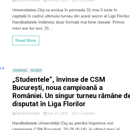
on
Bucsi Krisztian
mai 30, 2021
0 Comment
Ultimele
Universitatea Cluj va evolua în perioada 31 mai-3 iunie în
apariții
capitală în cadrul ultimului turneu din acest sezon al Ligii Florilor
în
prima
Handbalistele întâlnesc doar formații mai bine clasate. Primul
ligă.
meci are loc luni, 31...
„U”
Cluj
Read More
închide
sezonul
din
Liga
Florilor
la
HANDBAL
SLIDER
București
„Studentele”, învinse de CSM
București, noua campioană a
României. Un singur turneu rămâne d
disputat în Liga Florilor
on
Bucsi Krisztian
mai 23, 2021
0 Comment
„Studentele”,
Handbalistele Universității Cluj au pierdut împotriva noii
învinse
campioane CSM București, 20-28 (8-14), în ultimul meci al
de