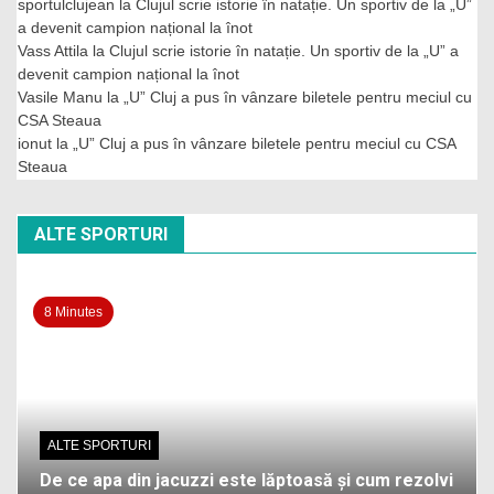
sportulclujean
la
Clujul scrie istorie în natație. Un sportiv de la „U”
a devenit campion național la înot
Vass Attila
la
Clujul scrie istorie în natație. Un sportiv de la „U” a
devenit campion național la înot
Vasile Manu
la
„U” Cluj a pus în vânzare biletele pentru meciul cu
CSA Steaua
ionut
la
„U” Cluj a pus în vânzare biletele pentru meciul cu CSA
Steaua
ALTE SPORTURI
8 Minutes
ALTE SPORTURI
De ce apa din jacuzzi este lăptoasă și cum rezolvi