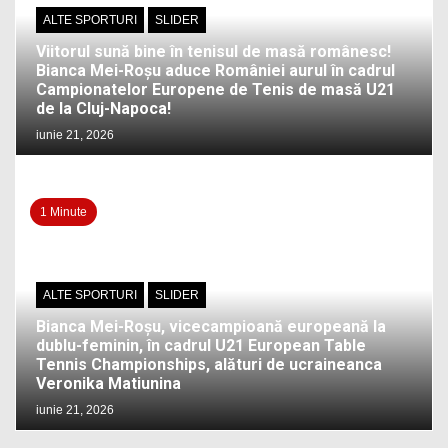
ALTE SPORTURI
SLIDER
Viitorul sună bine în tenisul de masă românesc!
Bianca Mei-Roșu aduce României aurul în cadrul
Campionatelor Europene de Tenis de masă U21
de la Cluj-Napoca!
iunie 21, 2026
1 Minute
ALTE SPORTURI
SLIDER
Bianca Mei-Roșu, vicecampioană europeană la
dublu-feminin, în cadrul U21 European Table
Tennis Championships, alături de ucraineanca
Veronika Matiunina
iunie 21, 2026