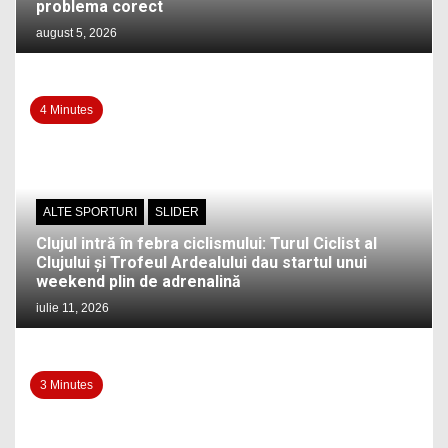
problema corect
august 5, 2026
4 Minutes
ALTE SPORTURI
SLIDER
Clujul intră în febra ciclismului: Turul Ciclist al
Clujului și Trofeul Ardealului dau startul unui
weekend plin de adrenalină
iulie 11, 2026
3 Minutes