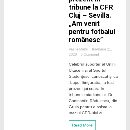
tribune la CFR
Cluj – Sevilla.
„Am venit
pentru fotbalul
românesc”
Vasile Manu
februarie 21,
on
2020
0 Comment
Celebrul
Celebrul suporter al Unirii
suporter
Urziceni și al Sportul
„Lupul
Singuratic”
Studențesc, cunoscut și ca
al
„Lupul Singuratic„, a fost
Unirii
prezent joi seara în
Urziceni,
tribunele stadionului „Dr.
prezent
Constantin Rădulescu„ din
în
Gruia pentru a asista la
tribune
la
meciul CFR-ului cu...
CFR
Cluj
Read More
–