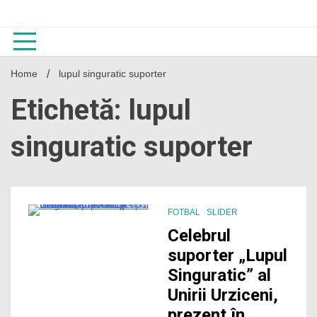
Skip
to
content
Home
lupul singuratic suporter
Etichetă: lupul
singuratic suporter
FOTBAL
SLIDER
1 Minute
Celebrul
suporter „Lupul
Singuratic” al
Unirii Urziceni,
prezent în