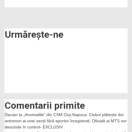
Sevilla.
„Am
venit
pentru
fotbalul
românesc”
Urmărește-ne
Comentarii primite
Dacian
la
„Anomaliile” din CSM Cluj-Napoca. Clubul plătește doi
antrenori ai unei secții fără sportivi înregistrați. Oficialii ai MTS vor
descinde în control- EXCLUSIV