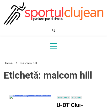
Skip
to
content
Home
malcom hill
Etichetă: malcom hill
BASCHET
SLIDER
U-BT Cluj-