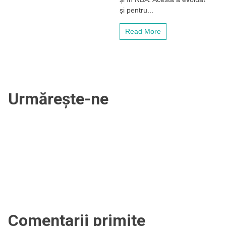
american
și pentru...
care
a
Read More
jucat
în
NBA
a
semnat
cu
campioana
Urmărește-ne
României
Comentarii primite