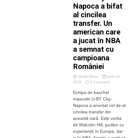
Napoca a bifat
al cincilea
transfer. Un
american care
a jucat în NBA
a semnat cu
campioana
României
Vasile Manu
iunie 24,
on
2026
0 Comment
U-
Echipa de baschet
BT
masculin U-BT Cluj-
Cluj-
Napoca
Napoca a anunțat cel de-al
a
cincilea transfer din
bifat
această vară. Este vorba
al
de Malcolm Hill, jucător cu
cincilea
experiență în Europa, dar
transfer.
și în NBA. Acesta a evoluat
Un