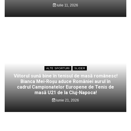
iulie 11, 2026
ALTE SPORTURI
SLIDER
Viitorul sună bine în tenisul de masă românesc!
Bianca Mei-Roșu aduce României aurul în
cadrul Campionatelor Europene de Tenis de
masă U21 de la Cluj-Napoca!
iunie 21, 2026