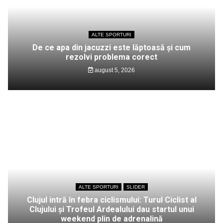
ALTE SPORTURI
De ce apa din jacuzzi este lăptoasă și cum
rezolvi problema corect
august 5, 2026
ALTE SPORTURI
SLIDER
Clujul intră în febra ciclismului: Turul Ciclist al
Clujului și Trofeul Ardealului dau startul unui
weekend plin de adrenalină