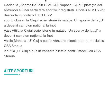
Dacian
la
„Anomaliile” din CSM Cluj-Napoca. Clubul plătește doi
antrenori ai unei secții fără sportivi înregistrați. Oficialii ai MTS vor
descinde în control- EXCLUSIV
sportulclujean
la
Clujul scrie istorie în natație. Un sportiv de la „U”
a devenit campion național la înot
Vass Attila
la
Clujul scrie istorie în natație. Un sportiv de la „U” a
devenit campion național la înot
Vasile Manu
la
„U” Cluj a pus în vânzare biletele pentru meciul cu
CSA Steaua
ionut
la
„U” Cluj a pus în vânzare biletele pentru meciul cu CSA
Steaua
ALTE SPORTURI