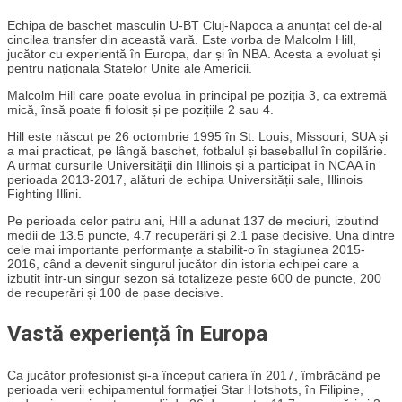
Echipa de baschet masculin U-BT Cluj-Napoca a anunțat cel de-al
cincilea transfer din această vară. Este vorba de Malcolm Hill,
jucător cu experiență în Europa, dar și în NBA. Acesta a evoluat și
pentru naționala Statelor Unite ale Americii.
Malcolm Hill care poate evolua în principal pe poziția 3, ca extremă
mică, însă poate fi folosit și pe pozițiile 2 sau 4.
Hill este născut pe 26 octombrie 1995 în St. Louis, Missouri, SUA și
a mai practicat, pe lângă baschet, fotbalul și baseballul în copilărie.
A urmat cursurile Universității din Illinois și a participat în NCAA în
perioada 2013-2017, alături de echipa Universității sale, Illinois
Fighting Illini.
Pe perioada celor patru ani, Hill a adunat 137 de meciuri, izbutind
medii de 13.5 puncte, 4.7 recuperări și 2.1 pase decisive. Una dintre
cele mai importante performanțe a stabilit-o în stagiunea 2015-
2016, când a devenit singurul jucător din istoria echipei care a
izbutit într-un singur sezon să totalizeze peste 600 de puncte, 200
de recuperări și 100 de pase decisive.
Vastă experiență în Europa
Ca jucător profesionist și-a început cariera în 2017, îmbrăcând pe
perioada verii echipamentul formației Star Hotshots, în Filipine,