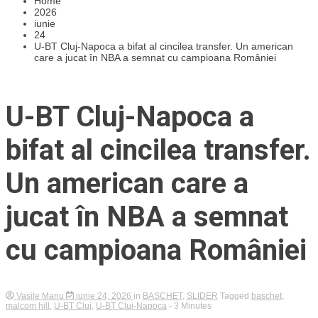
Home
2026
iunie
24
U-BT Cluj-Napoca a bifat al cincilea transfer. Un american
care a jucat în NBA a semnat cu campioana României
U-BT Cluj-Napoca a
bifat al cincilea transfer.
Un american care a
jucat în NBA a semnat
cu campioana României
Vasile Manu
iunie 24, 2026
in
BASCHET
,
SLIDER
Tagged
baschet
,
malcom hill
,
U-BT Cluj
,
U-BT Cluj-Napoca
- 3 Minutes