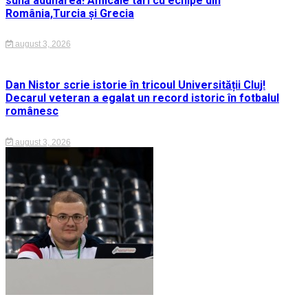
sună adunarea! Amicale tari cu echipe din
România,Turcia și Grecia
august 3, 2026
Dan Nistor scrie istorie în tricoul Universității Cluj!
Decarul veteran a egalat un record istoric în fotbalul
românesc
august 3, 2026