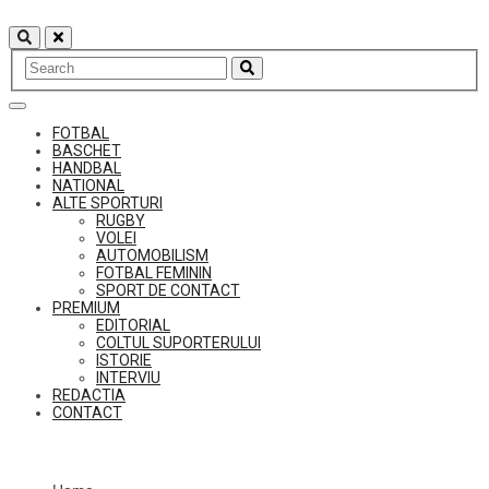
Skip
to
content
FOTBAL
BASCHET
HANDBAL
NATIONAL
ALTE SPORTURI
RUGBY
VOLEI
AUTOMOBILISM
FOTBAL FEMININ
SPORT DE CONTACT
PREMIUM
EDITORIAL
COLTUL SUPORTERULUI
ISTORIE
INTERVIU
REDACTIA
CONTACT