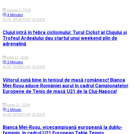
august 5, 2026
4 Minutes
ALTE SPORTURI
SLIDER
Clujul intră în febra ciclismului: Turul Ciclist al Clujului și
Trofeul Ardealului dau startul unui weekend plin de
adrenalină
iulie 11, 2026
3 Minutes
ALTE SPORTURI
SLIDER
Viitorul sună bine în tenisul de masă românesc! Bianca
Mei-Roșu aduce României aurul în cadrul Campionatelor
Europene de Tenis de masă U21 de la Cluj-Napoca!
iunie 21, 2026
1 Minute
ALTE SPORTURI
SLIDER
Bianca Mei-Roșu, vicecampioană europeană la dublu-
feminin, în cadrul U21 European Table Tennis