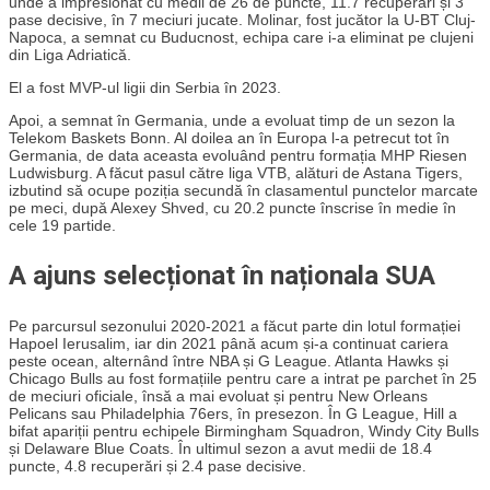
unde a impresionat cu medii de 26 de puncte, 11.7 recuperări și 3
pase decisive, în 7 meciuri jucate. Molinar, fost jucător la U-BT Cluj-
Napoca, a semnat cu Buducnost, echipa care i-a eliminat pe clujeni
din Liga Adriatică.
El a fost MVP-ul ligii din Serbia în 2023.
Apoi, a semnat în Germania, unde a evoluat timp de un sezon la
Telekom Baskets Bonn. Al doilea an în Europa l-a petrecut tot în
Germania, de data aceasta evoluând pentru formația MHP Riesen
Ludwisburg. A făcut pasul către liga VTB, alături de Astana Tigers,
izbutind să ocupe poziția secundă în clasamentul punctelor marcate
pe meci, după Alexey Shved, cu 20.2 puncte înscrise în medie în
cele 19 partide.
A ajuns selecționat în naționala SUA
Pe parcursul sezonului 2020-2021 a făcut parte din lotul formației
Hapoel Ierusalim, iar din 2021 până acum și-a continuat cariera
peste ocean, alternând între NBA și G League. Atlanta Hawks și
Chicago Bulls au fost formațiile pentru care a intrat pe parchet în 25
de meciuri oficiale, însă a mai evoluat și pentru New Orleans
Pelicans sau Philadelphia 76ers, în presezon. În G League, Hill a
bifat apariții pentru echipele Birmingham Squadron, Windy City Bulls
și Delaware Blue Coats. În ultimul sezon a avut medii de 18.4
puncte, 4.8 recuperări și 2.4 pase decisive.