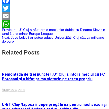
Facebook
Twitter
Email
Navigare
Previous:
„U” Cluj a aflat orele meciurilor dublei cu Dinamo Kiev din
WhatsApp
turul 1 preliminar Europa League
Next:
Jovo Lukic i-ar putea aduce Universității Cluj câteva milioane
în
de euro
articole
Related Posts
Remontada de trei puncte! „U” Cluj a întors meciul cu FC
Botoșani și a bifat prima victorie pe teren propriu
august 4, 2026
U-BT Cluj-Napoca începe pregătirea pentru noul sezon și