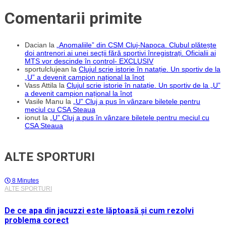
Comentarii primite
Dacian
la
„Anomaliile” din CSM Cluj-Napoca. Clubul plătește
doi antrenori ai unei secții fără sportivi înregistrați. Oficialii ai
MTS vor descinde în control- EXCLUSIV
sportulclujean
la
Clujul scrie istorie în natație. Un sportiv de la
„U” a devenit campion național la înot
Vass Attila
la
Clujul scrie istorie în natație. Un sportiv de la „U”
a devenit campion național la înot
Vasile Manu
la
„U” Cluj a pus în vânzare biletele pentru
meciul cu CSA Steaua
ionut
la
„U” Cluj a pus în vânzare biletele pentru meciul cu
CSA Steaua
ALTE SPORTURI
8 Minutes
ALTE SPORTURI
De ce apa din jacuzzi este lăptoasă și cum rezolvi
problema corect