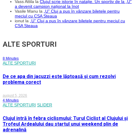
Vass Attila
la
Clujul scrie istorie în natație. Un sportiv de la „U”
a devenit campion național la înot
Vasile Manu
la
„U” Cluj a pus în vânzare biletele pentru
meciul cu CSA Steaua
ionut
la
„U” Cluj a pus în vânzare biletele pentru meciul cu
CSA Steaua
ALTE SPORTURI
8 Minutes
ALTE SPORTURI
De ce apa din jacuzzi este lăptoasă și cum rezolvi
problema corect
august 5, 2026
4 Minutes
ALTE SPORTURI
SLIDER
Clujul intră în febra ciclismului: Turul Ciclist al Clujului și
Trofeul Ardealului dau startul unui weekend plin de
adrenalină