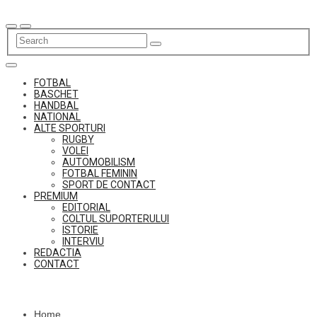
Skip
to
content
FOTBAL
BASCHET
HANDBAL
NATIONAL
ALTE SPORTURI
RUGBY
VOLEI
AUTOMOBILISM
FOTBAL FEMININ
SPORT DE CONTACT
PREMIUM
EDITORIAL
COLTUL SUPORTERULUI
ISTORIE
INTERVIU
REDACTIA
CONTACT
Home