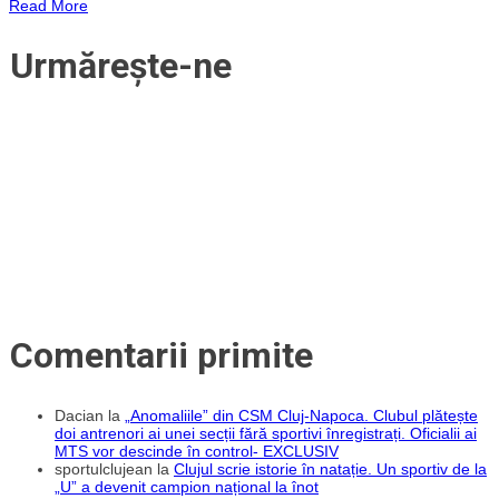
Read More
cincilea
transfer
al
Urmărește-ne
verii.
Un
jucător
de
18
ani
trecut
pe
la
Academica
Clinceni
Comentarii primite
Dacian
la
„Anomaliile” din CSM Cluj-Napoca. Clubul plătește
doi antrenori ai unei secții fără sportivi înregistrați. Oficialii ai
MTS vor descinde în control- EXCLUSIV
sportulclujean
la
Clujul scrie istorie în natație. Un sportiv de la
„U” a devenit campion național la înot