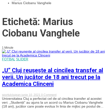
Marius Ciobanu Vanghele
Etichetă: Marius
Ciobanu Vanghele
1 Minute
FOTBAL
SLIDER
„U” Cluj reușește al cincilea transfer al
verii. Un jucător de 18 ani trecut pe la
Academica Clinceni
on
sportulclujean
iunie 10, 2021
0 Comment
„U”
Universitatea Cluj a perfectat cel de-al cincilea transfer al acestei
Cluj
veri. „Studenții” au ajuns la un acord cu Marius Ciobanu Vanghele
reușește
(18 ani), jucător care poate evolua în linia de mijloc pe postul de...
al